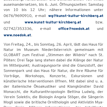
auseinandersetzen, bis 6. Juni. Öffnungszeiten: Samstag
von 10 bis 12 Uhr; nähere Informationen unter
0676/9690910, e-mail
wg@kunst-kultur-kirchberg.at
und
www.kunst-kultur-kirchberg.at
bzw.
02742/353336, e-mail
office@noedok.at
und
www.noedok.at
.
Von Freitag, 24., bis Sonntag, 26. April, lädt das Haus für
Natur im Museum Niederösterreich gemeinsam mit
GLOBART zum Festival „Stimmen der Wildnis“ nach St.
Pölten: Drei Tage lang stehen dabei die Klänge der Natur
im Mittelpunkt; Austragungsorte sind die Glanzstoff, der
Sonnenpark und das Haus für Natur, die ihre Räume für
Vorträge, Workshops, Konzerte, Exkursionen und
künstlerische Interventionen öffnen. Mit dabei sind u. a.
der italienische Ökoakustiker und Klangkünstler David
Monacchi, die Kulturanthropologin Bettina Ludwig, der
Verein Solektiv, die Biologin Angela Stöger, die Sängerin
Mogli sowie die britische Ornithologin und Aktivistin Mya-