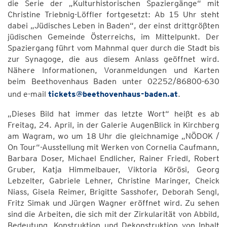
die Serie der „Kulturhistorischen Spaziergänge“ mit
Christine Triebnig-Löffler fortgesetzt: Ab 15 Uhr steht
dabei „Jüdisches Leben in Baden“, der einst drittgrößten
jüdischen Gemeinde Österreichs, im Mittelpunkt. Der
Spaziergang führt vom Mahnmal quer durch die Stadt bis
zur Synagoge, die aus diesem Anlass geöffnet wird.
Nähere Informationen, Voranmeldungen und Karten
beim Beethovenhaus Baden unter 02252/86800-630
und e-mail
tickets@beethovenhaus-baden.at
.
„Dieses Bild hat immer das letzte Wort“ heißt es ab
Freitag, 24. April, in der Galerie AugenBlick in Kirchberg
am Wagram, wo um 18 Uhr die gleichnamige „NÖDOK /
On Tour“-Ausstellung mit Werken von Cornelia Caufmann,
Barbara Doser, Michael Endlicher, Rainer Friedl, Robert
Gruber, Katja Himmelbauer, Viktoria Körösi, Georg
Lebzelter, Gabriele Lehner, Christine Maringer, Cheick
Niass, Gisela Reimer, Brigitte Sasshofer, Deborah Sengl,
Fritz Simak und Jürgen Wagner eröffnet wird. Zu sehen
sind die Arbeiten, die sich mit der Zirkularität von Abbild,
Bedeutung, Konstruktion und Dekonstruktion von Inhalt