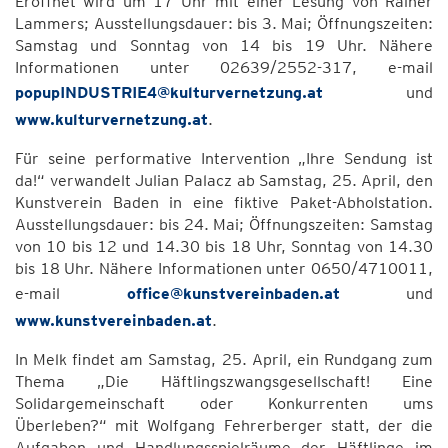
Eröffnet wird um 17 Uhr mit einer Lesung von Rainer
Lammers; Ausstellungsdauer: bis 3. Mai; Öffnungszeiten:
Samstag und Sonntag von 14 bis 19 Uhr. Nähere
Informationen unter 02639/2552-317, e-mail
popupINDUSTRIE4@kulturvernetzung.at
und
www.kulturvernetzung.at
.
Für seine performative Intervention „Ihre Sendung ist
da!“ verwandelt Julian Palacz ab Samstag, 25. April, den
Kunstverein Baden in eine fiktive Paket-Abholstation.
Ausstellungsdauer: bis 24. Mai; Öffnungszeiten: Samstag
von 10 bis 12 und 14.30 bis 18 Uhr, Sonntag von 14.30
bis 18 Uhr. Nähere Informationen unter 0650/4710011,
e-mail
office@kunstvereinbaden.at
und
www.kunstvereinbaden.at
.
In Melk findet am Samstag, 25. April, ein Rundgang zum
Thema „Die Häftlingszwangsgesellschaft! Eine
Solidargemeinschaft oder Konkurrenten ums
Überleben?“ mit Wolfgang Fehrerberger statt, der die
Aufgaben und Handlungsspielräume der Häftlinge im