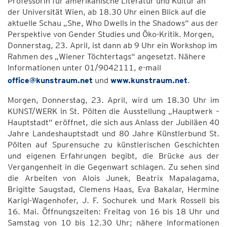
Professorin für amerikanische Literatur und Kultur an
der Universität Wien, ab 18.30 Uhr einen Blick auf die
aktuelle Schau „She, Who Dwells in the Shadows“ aus der
Perspektive von Gender Studies und Öko-Kritik. Morgen,
Donnerstag, 23. April, ist dann ab 9 Uhr ein Workshop im
Rahmen des „Wiener Töchtertags“ angesetzt. Nähere
Informationen unter 01/9042111, e-mail
office@kunstraum.net
und
www.kunstraum.net
.
Morgen, Donnerstag, 23. April, wird um 18.30 Uhr im
KUNST/WERK in St. Pölten die Ausstellung „Hauptwerk –
Hauptstadt“ eröffnet, die sich aus Anlass der Jubiläen 40
Jahre Landeshauptstadt und 80 Jahre Künstlerbund St.
Pölten auf Spurensuche zu künstlerischen Geschichten
und eigenen Erfahrungen begibt, die Brücke aus der
Vergangenheit in die Gegenwart schlagen. Zu sehen sind
die Arbeiten von Alois Junek, Beatrix Mapalagama,
Brigitte Saugstad, Clemens Haas, Eva Bakalar, Hermine
Karigl-Wagenhofer, J. F. Sochurek und Mark Rossell bis
16. Mai. Öffnungszeiten: Freitag von 16 bis 18 Uhr und
Samstag von 10 bis 12.30 Uhr; nähere Informationen