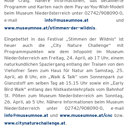
Rose Craig. Nähere Informationen, das detaillierte
Programm und Karten nach dem Pay-as-You-Wish-Modell
beim Museum Niederösterreich unter 02742/908090-0,
e-mail
info@museumnoe.at
und
www.museumnoe.at/stimmen-der-wildnis
.
Eingebettet in das Festival „Stimmen der Wildnis“ ist
heuer auch die „City Nature Challenge“ mit
Programmpunkten wie dem Infopoint im Museum
Niederösterreich am Freitag, 24. April, ab 17 Uhr, einem
naturkundlichen Spaziergang entlang der Traisen von den
Viehofner Seen zum Haus für Natur am Samstag, 25.
April, ab 8 Uhr, ein „Walk & Talk“ vom Sonnenpark zur
Glanzstoff am selben Tag ab 15.15 Uhr sowie ein „Early
Bird Walk“ entlang des Nistkastenlehrpfads vom Bahnhof
St. Pölten zum Museum Niederösterreich am Sonntag,
26. April, ab 5 Uhr. Nähere Informationen beim Museum
Niederösterreich unter 02742/908090-0, e-mail
info@museumnoe.at
und
www.museumnoe.at/cnc
bzw.
www.citynaturechallenge.at
.