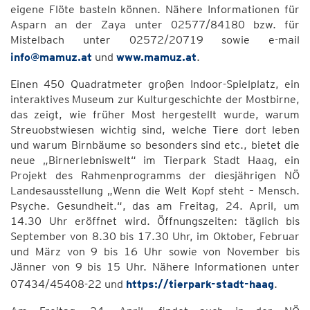
eigene Flöte basteln können. Nähere Informationen für
Asparn an der Zaya unter 02577/84180 bzw. für
Mistelbach unter 02572/20719 sowie e-mail
info@mamuz.at
und
www.mamuz.at
.
Einen 450 Quadratmeter großen Indoor-Spielplatz, ein
interaktives Museum zur Kulturgeschichte der Mostbirne,
das zeigt, wie früher Most hergestellt wurde, warum
Streuobstwiesen wichtig sind, welche Tiere dort leben
und warum Birnbäume so besonders sind etc., bietet die
neue „Birnerlebniswelt“ im Tierpark Stadt Haag, ein
Projekt des Rahmenprogramms der diesjährigen NÖ
Landesausstellung „Wenn die Welt Kopf steht – Mensch.
Psyche. Gesundheit.“, das am Freitag, 24. April, um
14.30 Uhr eröffnet wird. Öffnungszeiten: täglich bis
September von 8.30 bis 17.30 Uhr, im Oktober, Februar
und März von 9 bis 16 Uhr sowie von November bis
Jänner von 9 bis 15 Uhr. Nähere Informationen unter
07434/45408-22 und
https://tierpark-stadt-haag
.