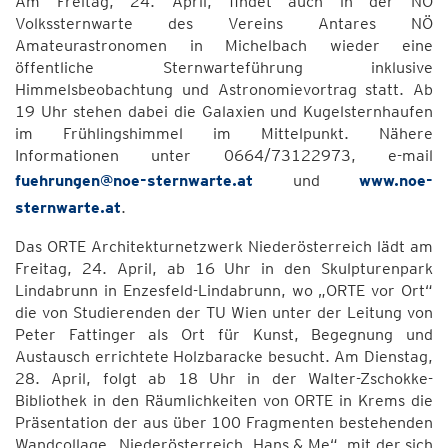
Am Freitag, 24. April, findet auch in der NÖ
Volkssternwarte des Vereins Antares NÖ
Amateurastronomen in Michelbach wieder eine
öffentliche Sternwarteführung inklusive
Himmelsbeobachtung und Astronomievortrag statt. Ab
19 Uhr stehen dabei die Galaxien und Kugelsternhaufen
im Frühlingshimmel im Mittelpunkt. Nähere
Informationen unter 0664/73122973, e-mail
fuehrungen@noe-sternwarte.at
und
www.noe-
sternwarte.at
.
Das ORTE Architekturnetzwerk Niederösterreich lädt am
Freitag, 24. April, ab 16 Uhr in den Skulpturenpark
Lindabrunn in Enzesfeld-Lindabrunn, wo „ORTE vor Ort“
die von Studierenden der TU Wien unter der Leitung von
Peter Fattinger als Ort für Kunst, Begegnung und
Austausch errichtete Holzbaracke besucht. Am Dienstag,
28. April, folgt ab 18 Uhr in der Walter-Zschokke-
Bibliothek in den Räumlichkeiten von ORTE in Krems die
Präsentation der aus über 100 Fragmenten bestehenden
Wandcollage „Niederösterreich, Hans & Me“, mit der sich