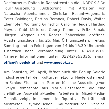
Dorfmuseum Roiten in Rappottenstein die „NÖDOK / On
Tour“-Ausstellung „Bildstörung“ mit Arbeiten von
Natascha Auenhammer, Christian Bazant-Hegemark,
Peter Baldinger, Bettina Beranek, Robert Davis, Walter
Ebenhofer, Wolfgang Grinschgl, Caroline Heider, Harding
Meyer, Gabi Mitterer, Georg Pummer, Fritz Simak,
Jürgen Wagner und Robert Zahornicky eröffnet.
Ausstellungsdauer: bis 25. Mai; Öffnungszeiten: Freitag,
Samstag und an Feiertagen von 14 bis 16.30 Uhr sowie
zusätzlich nach Voranmeldung unter 02828/8516.
Nähere Informationen unter 02742/353336, e-mail
office@noedok.at
und
www.noedok.at
.
Am Samstag, 25. April, öffnet auch die Pop-up-Galerie
Industrieviertel der Kulturvernetzung Niederösterreich
im Schloss Fischau ihre Pforten für eine Ausstellung von
Evelyn Romasanta aus Maria Enzersdorf, die eine
vielfältige Auswahl aktueller Arbeiten in Mixed-Media-
Technik zeigt, in denen sie figurative Porträts mit
abstrakten, symbolischen Raumstrukturen vereint.