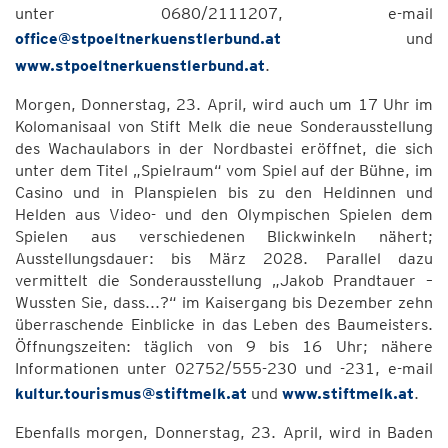
unter 0680/2111207, e-mail
office@stpoeltnerkuenstlerbund.at
und
www.stpoeltnerkuenstlerbund.at
.
Morgen, Donnerstag, 23. April, wird auch um 17 Uhr im
Kolomanisaal von Stift Melk die neue Sonderausstellung
des Wachaulabors in der Nordbastei eröffnet, die sich
unter dem Titel „Spielraum“ vom Spiel auf der Bühne, im
Casino und in Planspielen bis zu den Heldinnen und
Helden aus Video- und den Olympischen Spielen dem
Spielen aus verschiedenen Blickwinkeln nähert;
Ausstellungsdauer: bis März 2028. Parallel dazu
vermittelt die Sonderausstellung „Jakob Prandtauer –
Wussten Sie, dass...?“ im Kaisergang bis Dezember zehn
überraschende Einblicke in das Leben des Baumeisters.
Öffnungszeiten: täglich von 9 bis 16 Uhr; nähere
Informationen unter 02752/555-230 und -231, e-mail
kultur.tourismus@stiftmelk.at
und
www.stiftmelk.at
.
Ebenfalls morgen, Donnerstag, 23. April, wird in Baden