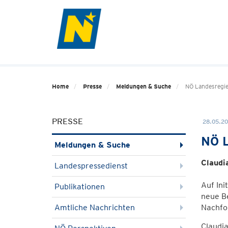
Home
Presse
Meldungen & Suche
NÖ Landesregie
PRESSE
28.05.20
NÖ L
Meldungen & Suche
Claudi
Landespressedienst
Auf Ini
Publikationen
neue Be
Amtliche Nachrichten
Nachfol
Claudi