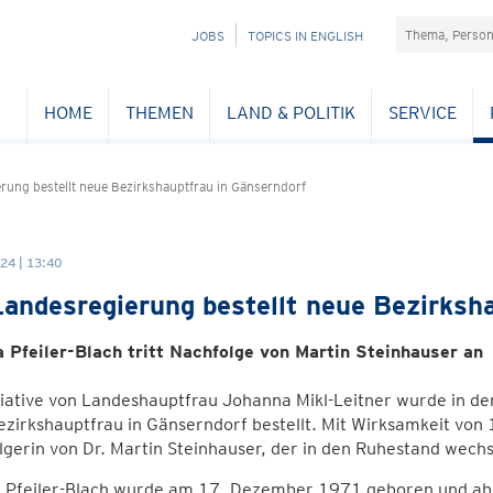
Suchefeld
NAVIGATION
JOBS
TOPICS IN ENGLISH
ÜBERSPRINGEN
HOME
THEMEN
LAND & POLITIK
SERVICE
rung bestellt neue Bezirkshauptfrau in Gänserndorf
24 | 13:40
andesregierung bestellt neue Bezirksha
a Pfeiler-Blach tritt Nachfolge von Martin Steinhauser an
tiative von Landeshauptfrau Johanna Mikl-Leitner wurde in d
zirkshauptfrau in Gänserndorf bestellt. Mit Wirksamkeit von 1
gerin von Dr. Martin Steinhauser, der in den Ruhestand wech
a Pfeiler-Blach wurde am 17. Dezember 1971 geboren und abs