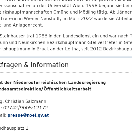
wissenschaften an der Universität Wien. 1998 begann sie bei
zirkshauptmannschaften Gmünd und Mödling tätig. Ab Jänner
rtreterin in Wiener Neustadt, im März 2022 wurde sie Abteilun
- und Anlagenrecht.
Steinhauser trat 1986 in den Landesdienst ein und war nach
runn und Neunkirchen Bezirkshauptmann-Stellvertreter in G
rkshauptmann in Bruck an der Leitha, seit 2012 Bezirkshaup
fragen & Information
t der Niederösterreichischen Landesregierung
ndesamtsdirektion/Öffentlichkeitsarbeit
. Christian Salzmann
l.: 02742/9005-12172
ail:
presse@noel.gv.at
ndhausplatz 1