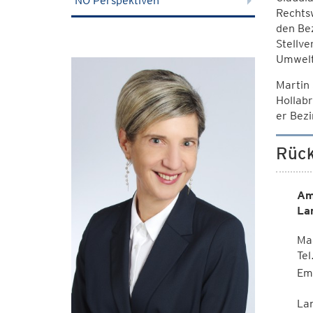
NÖ Perspektiven
Rechts
den Be
Stellve
Umwelt
Martin 
Hollab
er Bezi
Rück
Am
La
Mag
Te
Em
La