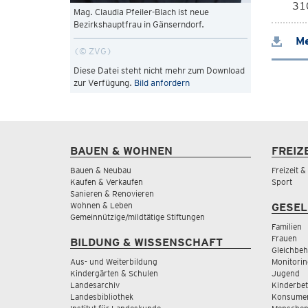
310
Mag. Claudia Pfeiler-Blach ist neue
Bezirkshauptfrau in Gänserndorf.
Me
© ZVG
Diese Datei steht nicht mehr zum Download
zur Verfügung.
Bild anfordern
BAUEN & WOHNEN
FREIZ
Bauen & Neubau
Freizeit 
Kaufen & Verkaufen
Sport
Sanieren & Renovieren
Wohnen & Leben
GESEL
Gemeinnützige/mildtätige Stiftungen
Familien
Frauen
BILDUNG & WISSENSCHAFT
Gleichbeh
Aus- und Weiterbildung
Monitorin
Kindergärten & Schulen
Jugend
Landesarchiv
Kinderbe
Landesbibliothek
Konsumen