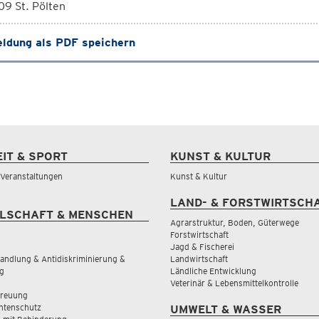
9 St. Pölten
ldung als PDF speichern
EIT & SPORT
KUNST & KULTUR
& Veranstaltungen
Kunst & Kultur
LAND- & FORSTWIRTSCH
LSCHAFT & MENSCHEN
Agrarstruktur, Boden, Güterwege
Forstwirtschaft
Jagd & Fischerei
andlung & Antidiskriminierung &
Landwirtschaft
g
Ländliche Entwicklung
Veterinär & Lebensmittelkontrolle
treuung
tenschutz
UMWELT & WASSER