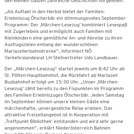
den kleinen Gästen zahlreiche Geschichten vorgelesen.
„Als Auftakt in den Herbst bietet der Familien-
Erlebniszug Ötscherbär ein stimmungsvolles September-
Programm: Der ‚Märchen-Lesezug’ kombiniert Lesespaß
mit Zugerlebnis und ermöglicht auch Familien mit
Kleinkindern eine gemütliche An- und Abreise zu ihren
Ausflugszielen entlang der wunderschönen
Mariazellerbahnstrecke“, informiert NÖ
Verkehrslandesrat LH-Stellvertreter Udo Landbauer.
Der „Märchen-Lesezug“ startet jeweils um 8:42 Uhr ab
St. Pölten-Hauptbahnhof, die Rückfahrt ab Mariazell
Busbahnhof erfolgt um 15:30 Uhr. „Unser ‚Märchen-
Lesezug’ zählt bereits zu den Fixpunkten im Programm
des Familien-Erlebniszuges Ötscherbär. Jeden Samstag
im September können unsere kleinen Gäste eine
märchenhafte, unvergessliche Reise erleben. Das
attraktive Freizeitangebot ist in Kooperation mit
‚Treffpunkt Bibliothek‘ entstanden und wird sehr gerne
angenommen“, erklärt Niederösterreich Bahnen