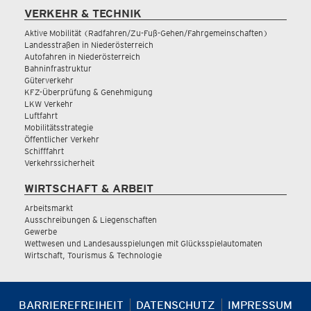
VERKEHR & TECHNIK
Aktive Mobilität (Radfahren/Zu-Fuß-Gehen/Fahrgemeinschaften)
Landesstraßen in Niederösterreich
Autofahren in Niederösterreich
Bahninfrastruktur
Güterverkehr
KFZ-Überprüfung & Genehmigung
LKW Verkehr
Luftfahrt
Mobilitätsstrategie
Öffentlicher Verkehr
Schifffahrt
Verkehrssicherheit
WIRTSCHAFT & ARBEIT
Arbeitsmarkt
Ausschreibungen & Liegenschaften
Gewerbe
Wettwesen und Landesausspielungen mit Glücksspielautomaten
Wirtschaft, Tourismus & Technologie
BARRIEREFREIHEIT
DATENSCHUTZ
IMPRESSUM