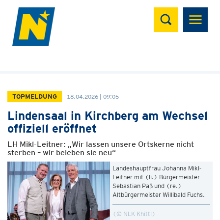
Suchen
TOPMELDUNG
18.04.2026 | 09:05
Lindensaal in Kirchberg am Wechsel
offiziell eröffnet
LH Mikl-Leitner: „Wir lassen unsere Ortskerne nicht
sterben – wir beleben sie neu“
Landeshauptfrau Johanna Mikl-
Leitner mit (li.) Bürgermeister
Sebastian Paß und (re.)
Altbürgermeister Willibald Fuchs.
© NLK Khittl