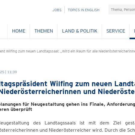
Suchefeld
NAVIGATION
JOBS
TOPICS IN ENGLISH
ÜBERSPRINGEN
HOME
THEMEN
LAND & POLITIK
SERVICE
nt Wilfing zum neuen Landtagssaal: „Wird ein Raum für alle Niederösterreicherinn
25 | 11:39
tagspräsident Wilfing zum neuen Landt
 Niederösterreicherinnen und Niederöste
planungen für Neugestaltung gehen ins Finale, Anforderung
eren überprüft
eugestaltung des Landtagssaals ist mit dem Ziel ges
sterreicherinnen und Niederösterreicher wird. Durch die Sch