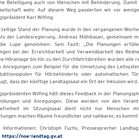
sche Beteiligung auch von Menschen mit Behinderung. Dami
sellschaft wahr. Auf diesem Weg passierten wir vor wenige
spräsident Karl Wilfing.
rzeitige Stand der Planung wurde in den vergangenen Woche
ts der Landesregierung, Andreas Mühlbauer, gemeinsam mit
die Lupe genommen. Sein Fazit: „Die Planungen erfüllen
ngen bei der Erreichbarkeit und Verwendbarkeit des Redne
ve Höranlage bis hin zu den Durchfahrtsbreiten wurden alle re
h Anregungen zum Beispiel für die Umsetzung des Leitsyste
duktionsspulen für Hörbehinderte oder automatischen Türö
gt, dass der künftige Landtagssaal ein Ort der Inklusion wird.
spräsidenten Wilfing hält dieses Feedback in der Planungsph
ldungen und Anregungen. Diese werden von den Verantwo
refreiheit im Sitzungssaal dient nicht nur Menschen m
ttungen machen Räume freundlicher und nahbarer, es kommt d
 Informationen: Christoph Fuchs, Pressesprecher Landta
,
https://noe-landtag.gv.at