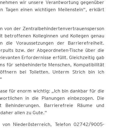
t nehmen wir unsere Verantwortung gegenüber
n Tagen einen wichtigen Meilenstein“, erklärt
n von der Zentralbehindertenvertrauensperson
 betroffenen Kolleginnen und Kollegen genau
 die Voraussetzungen der Barrierefreiheit.
rpults bzw. der Abgeordneten-Tische über die
levanten Erfordernisse erfüllt. Gleichzeitig gab
ms für sehbehinderte Menschen, Kompatibilität
ffnern bei Toiletten. Unterm Strich bin ich
“
ase für enorm wichtig: „Ich bin dankbar für die
rtlichen in die Planungen einbezogen. Die
it Behinderungen. Barrierefreie Räume und
aher allen zu Gute.“
g von Niederösterreich, Telefon 02742/9005-