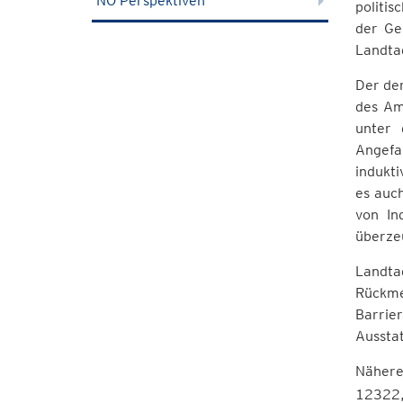
NÖ Perspektiven
politi
der Ge
Landtag
Der de
des Am
unter 
Angefa
indukti
es auc
von In
überzeu
Landtag
Rückme
Barrie
Aussta
Nähere
12322