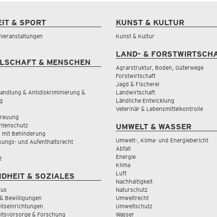
EIT & SPORT
KUNST & KULTUR
& Veranstaltungen
Kunst & Kultur
LAND- & FORSTWIRTSCH
LSCHAFT & MENSCHEN
Agrarstruktur, Boden, Güterwege
Forstwirtschaft
Jagd & Fischerei
andlung & Antidiskriminierung &
Landwirtschaft
g
Ländliche Entwicklung
Veterinär & Lebensmittelkontrolle
treuung
tenschutz
UMWELT & WASSER
 mit Behinderung
Umwelt-, Klima- und Energiebericht
sungs- und Aufenthaltsrecht
Abfall
Energie
z
Klima
Luft
DHEIT & SOZIALES
Nachhaltigkeit
rus
Naturschutz
& Bewilligungen
Umweltrecht
tseinrichtungen
Umweltschutz
itsvorsorge & Forschung
Wasser