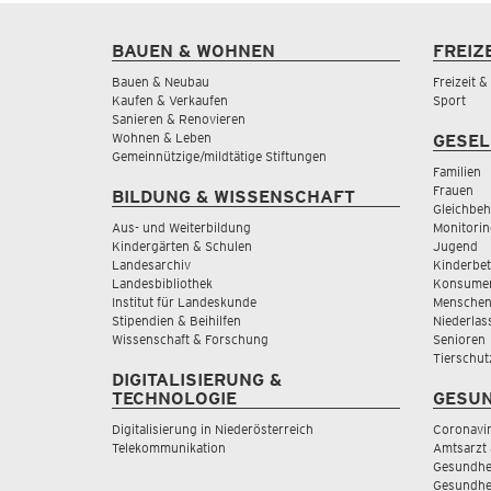
BAUEN & WOHNEN
FREIZ
Bauen & Neubau
Freizeit 
Kaufen & Verkaufen
Sport
Sanieren & Renovieren
Wohnen & Leben
GESEL
Gemeinnützige/mildtätige Stiftungen
Familien
Frauen
BILDUNG & WISSENSCHAFT
Gleichbeh
Aus- und Weiterbildung
Monitorin
Kindergärten & Schulen
Jugend
Landesarchiv
Kinderbe
Landesbibliothek
Konsumen
Institut für Landeskunde
Menschen
Stipendien & Beihilfen
Niederlas
Wissenschaft & Forschung
Senioren
Tierschut
DIGITALISIERUNG &
TECHNOLOGIE
GESUN
Digitalisierung in Niederösterreich
Coronavi
Telekommunikation
Amtsarzt 
Gesundhei
Gesundhe