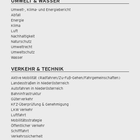
UMWELT & WASSER
Umwelt-, Klima- und Energiebericht
Abfall
Energie
Klima
Luft
Nachhaltigkeit
Naturschutz
Umweltrecht
Umweltschutz
Wasser
VERKEHR & TECHNIK
Aktive Mobilität (Radfahren/Zu-Fuß-Gehen/Fahrgemeinschaften)
Landesstraßen in Niederösterreich
Autofahren in Niederösterreich
Bahninfrastruktur
Güterverkehr
KFZ-Überprüfung & Genehmigung
LKW Verkehr
Luftfahrt
Mobilitätsstrategie
Öffentlicher Verkehr
Schifffahrt
Verkehrssicherheit