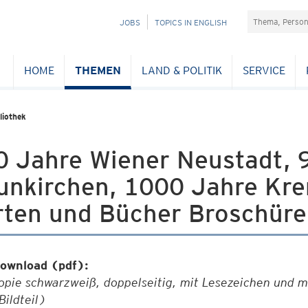
Suchefeld
NAVIGATION
JOBS
TOPICS IN ENGLISH
ÜBERSPRINGEN
HOME
THEMEN
LAND & POLITIK
SERVICE
liothek
0 Jahre Wiener Neustadt, 
unkirchen, 1000 Jahre Krem
rten und Bücher Broschüre
ownload (pdf):
opie schwarzweiß, doppelseitig, mit Lesezeichen und 
Bildteil)