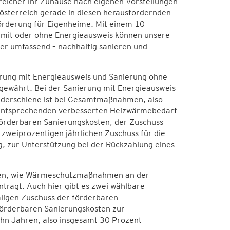
rreicher ihr Zuhause nach eigenen Vorstellungen
österreich gerade in diesen herausfordernden
örderung für Eigenheime. Mit einem 10-
 mit oder ohne Energieausweis können unsere
der umfassend – nachhaltig sanieren und
erung mit Energieausweis und Sanierung ohne
gewährt. Bei der Sanierung mit Energieausweis
örderschiene ist bei Gesamtmaßnahmen, also
entsprechenden verbesserten Heizwärmebedarf
förderbaren Sanierungskosten, der Zuschuss
 zweiprozentigen jährlichen Zuschuss für die
, zur Unterstützung bei der Rückzahlung eines
men, wie Wärmeschutzmaßnahmen an der
ragt. Auch hier gibt es zwei wählbare
ligen Zuschuss der förderbaren
förderbaren Sanierungskosten zur
hn Jahren, also insgesamt 30 Prozent