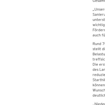
Gesamt
„Unser
Sanieru
unterst
wichtig
Förderm
auch f
Rund 70
stellt
Belastu
treffsi
Die er
des Lan
reduzie
Starthi
können
Wunsch
deutlic
„Niede