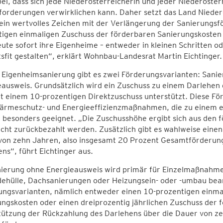
ei, dass sich jede Niederösterreicherin und jeder Niederöste
forderungen verwirklichen kann. Daher setzt das Land Nieder
ein wertvolles Zeichen mit der Verlängerung der Sanierungsf
tigen einmaligen Zuschuss der förderbaren Sanierungskosten
ute sofort ihre Eigenheime – entweder in kleinen Schritten o
sfit gestalten“, erklärt Wohnbau-Landesrat Martin Eichtinger.
r Eigenheimsanierung gibt es zwei Förderungsvarianten: Sani
ausweis. Grundsätzlich wird ein Zuschuss zu einem Darlehen 
it einem 10-prozentigen Direktzuschuss unterstützt. Diese F
ärmeschutz- und Energieeffizienzmaßnahmen, die zu einem 
 besonders geeignet. „Die Zuschusshöhe ergibt sich aus den 
cht zurückbezahlt werden. Zusätzlich gibt es wahlweise einen
von zehn Jahren, also insgesamt 20 Prozent Gesamtförderung
ns“, führt Eichtinger aus.
nierung ohne Energieausweis wird primär für Einzelmaßnah
ehülle, Dachsanierungen oder Heizungsein- oder -umbau beant
ungsvarianten, nämlich entweder einen 10-prozentigen einma
ngskosten oder einen dreiprozentig jährlichen Zuschuss der 
tützung der Rückzahlung des Darlehens über die Dauer von ze