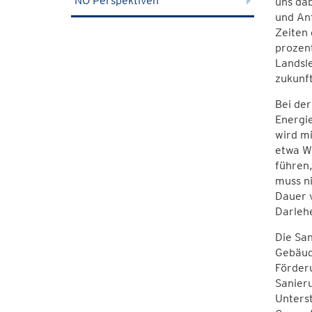
NÖ Perspektiven
uns dab
und An
Zeiten 
prozen
Landsle
zukunft
Bei de
Energie
wird m
etwa W
führen,
muss ni
Dauer 
Darlehe
Die Sa
Gebäud
Förder
Sanieru
Unters