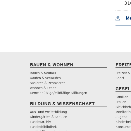
310
Me
BAUEN & WOHNEN
FREIZ
Bauen & Neubau
Freizeit 
Kaufen & Verkaufen
Sport
Sanieren & Renovieren
Wohnen & Leben
GESEL
Gemeinnützige/mildtätige Stiftungen
Familien
Frauen
BILDUNG & WISSENSCHAFT
Gleichbeh
Aus- und Weiterbildung
Monitorin
Kindergärten & Schulen
Jugend
Landesarchiv
Kinderbe
Landesbibliothek
Konsumen