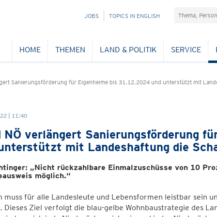
Suchefeld
NAVIGATION
JOBS
TOPICS IN ENGLISH
ÜBERSPRINGEN
HOME
THEMEN
LAND & POLITIK
SERVICE
gert Sanierungsförderung für Eigenheime bis 31.12.2024 und unterstützt mit Lan
22 | 11:40
 NÖ verlängert Sanierungsförderung fü
unterstützt mit Landeshaftung die Sch
htinger: „Nicht rückzahlbare Einmalzuschüsse von 10 Pro
eausweis möglich.“
muss für alle Landesleute und Lebensformen leistbar sein un
. Dieses Ziel verfolgt die blau-gelbe Wohnbaustrategie des La