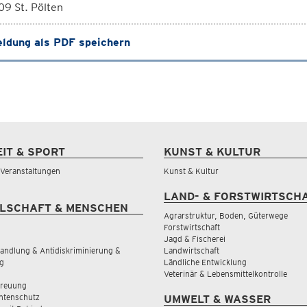
9 St. Pölten
ldung als PDF speichern
EIT & SPORT
KUNST & KULTUR
& Veranstaltungen
Kunst & Kultur
LAND- & FORSTWIRTSCH
LSCHAFT & MENSCHEN
Agrarstruktur, Boden, Güterwege
Forstwirtschaft
Jagd & Fischerei
andlung & Antidiskriminierung &
Landwirtschaft
g
Ländliche Entwicklung
Veterinär & Lebensmittelkontrolle
treuung
tenschutz
UMWELT & WASSER