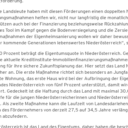
förderung.
e Landsleute haben mit diesen Förderungen einen doppelten 
ngsmaßnahmen helfen wir, nicht nur langfristig die monatlic
ützen auch bei der Finanzierung beziehungsweise Rückzahlung
es Tool im Kampf gegen die Bodenversiegelung und die Zersie
aßnahmen der Eigenheimsanierung wollen wir daher bewusst e
ür kommende Generationen lebenswertes Niederösterreich“, so
 Prozent beträgt die Eigentumsquote in Niederösterreich. G
 die aktuelle Kreditinstitute-Immobilienfinanzierungsmaßnah
ng für ihre sichere Zukunftsplanung dar. Hier setzt das Lan
cher an. Die erste Maßnahme richtet sich besonders an Jungf
ste Wohnung, das erste Haus wird bei der Aufbringung der Ei
des Niederösterreich von fünf Prozent unterstützt, damit wir
rt. Gedeckelt ist die Haftung durch das Land mit maximal 30.
lfe für die jungen Niederösterreicherinnen und Niederösterrei
. Als zweite Maßnahme kann die Laufzeit von Landesdarlehen 
 des Fördernehmers von derzeit 27,5 auf 34,5 Jahre verläng
h abzufedern.
rösterreich ist das Land des Eigentums, daher haben die bes