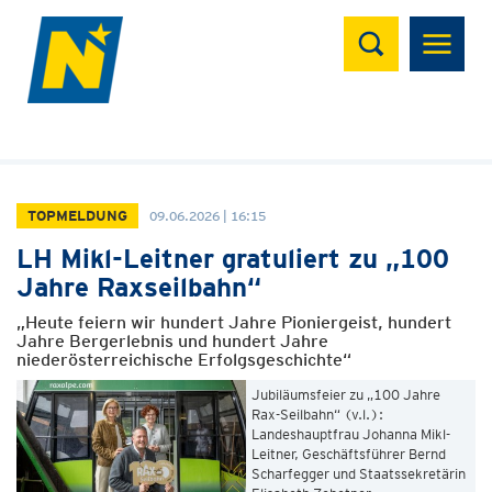
Suchen
TOPMELDUNG
09.06.2026 | 16:15
LH Mikl-Leitner gratuliert zu „100
Jahre Raxseilbahn“
„Heute feiern wir hundert Jahre Pioniergeist, hundert
Jahre Bergerlebnis und hundert Jahre
niederösterreichische Erfolgsgeschichte“
Jubiläumsfeier zu „100 Jahre
Rax-Seilbahn“ (v.l.):
Landeshauptfrau Johanna Mikl-
Leitner, Geschäftsführer Bernd
Scharfegger und Staatssekretärin