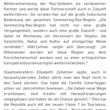
Weiterentwicklung der Rax-Seilbahn als verlässlicher
Partner und werde diese Partnerschaft auch in Zukunft
weiterführen. Sie verwies hier auf die große historische
Bedeutung der gesamten Semmering-Rax-Region: „Die
Semmering-Rax-Region hat nicht nur eine große
Vergangenheit, sondern auch eine große Zukunft – und
dabei ist Reichenau ein Herzensort der Region, die
Geschichte, Natur und Kultur auf einzigartige Weise
verbindet.“ Mikl-Leitner zeigte sich überzeugt: „Im
Miteinander werden wir diese Region aus dem
Dornröschenschlaf wecken und zu einer erfolgreichen
Ganzjahrestourismusregion weiterentwickeln.“
Staatssekretärin Elisabeth Zehetner sagte, auch in
herausfordernden Zeiten dürfe man den Kopf nicht in
den Sand stecken. Das habe die Familie Scharfegger
schon vor Jahrzehnten bewiesen. „Sie haben neue Wege
erschlossen, sind kreativ mit Herausforderungen
umgegangen und haben sie als Chance genutzt.“ Dies tue
die Republik auch mit der neuen Vision T im Tourismus,
wo es allen voran um das Wort „Werterhalt“ gehen