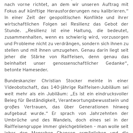
nach vorne richtet, an dem wir unseren Auftrag mit
Fokus auf künftige Herausforderungen neu kalibrieren.“
In einer Zeit der geopolitischen Konflikte und ihrer
wirtschaftlichen Folgen sei Resilienz das Gebot der
Stunde. „Resilienz ist eine Haltung, die bedeutet,
zusammenhalten, wenn es schwierig wird, vorzusorgen
und Probleme nicht zu verdrängen, sondern sich ihnen zu
stellen und mit ihnen umzugehen. Genau darin liegt seit
jeher die Stärke von Raiffeisen, denn genau das
beinhaltet unser genossenschaftlicher Gedanke“,
betonte Hameseder.
Bundeskanzler Christian Stocker meinte in einer
Videobotschaft, das 140-jährige Raiffeisen-Jubiläum sei
weit mehr als ein Jubiläum: „Es ist ein eindrucksvoller
Beleg für Beständigkeit, Verantwortungsbewusstsein und
großes Vertrauen, das über Generationen hinweg
aufgebaut wurde.“ Er sprach von Jahrzehnten der
Umbrüche und des Wandels, doch eines sei in der
Raiffeisengruppe immer gleichgeblieben – man wolle seit
jeher den Menschen Chancen ermöglichen und die