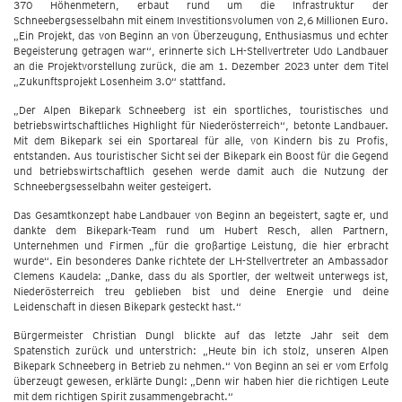
370 Höhenmetern, erbaut rund um die Infrastruktur der
Schneebergsesselbahn mit einem Investitionsvolumen von 2,6 Millionen Euro.
„Ein Projekt, das von Beginn an von Überzeugung, Enthusiasmus und echter
Begeisterung getragen war“, erinnerte sich LH-Stellvertreter Udo Landbauer
an die Projektvorstellung zurück, die am 1. Dezember 2023 unter dem Titel
„Zukunftsprojekt Losenheim 3.0“ stattfand.
„Der Alpen Bikepark Schneeberg ist ein sportliches, touristisches und
betriebswirtschaftliches Highlight für Niederösterreich“, betonte Landbauer.
Mit dem Bikepark sei ein Sportareal für alle, von Kindern bis zu Profis,
entstanden. Aus touristischer Sicht sei der Bikepark ein Boost für die Gegend
und betriebswirtschaftlich gesehen werde damit auch die Nutzung der
Schneebergsesselbahn weiter gesteigert.
Das Gesamtkonzept habe Landbauer von Beginn an begeistert, sagte er, und
dankte dem Bikepark-Team rund um Hubert Resch, allen Partnern,
Unternehmen und Firmen „für die großartige Leistung, die hier erbracht
wurde“. Ein besonderes Danke richtete der LH-Stellvertreter an Ambassador
Clemens Kaudela: „Danke, dass du als Sportler, der weltweit unterwegs ist,
Niederösterreich treu geblieben bist und deine Energie und deine
Leidenschaft in diesen Bikepark gesteckt hast.“
Bürgermeister Christian Dungl blickte auf das letzte Jahr seit dem
Spatenstich zurück und unterstrich: „Heute bin ich stolz, unseren Alpen
Bikepark Schneeberg in Betrieb zu nehmen.“ Von Beginn an sei er vom Erfolg
überzeugt gewesen, erklärte Dungl: „Denn wir haben hier die richtigen Leute
mit dem richtigen Spirit zusammengebracht.“