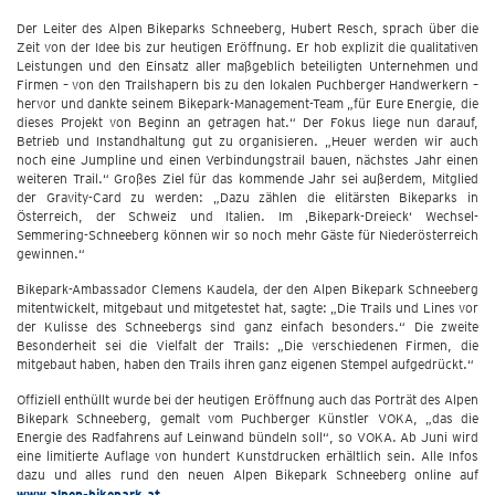
Der Leiter des Alpen Bikeparks Schneeberg, Hubert Resch, sprach über die
Zeit von der Idee bis zur heutigen Eröffnung. Er hob explizit die qualitativen
Leistungen und den Einsatz aller maßgeblich beteiligten Unternehmen und
Firmen – von den Trailshapern bis zu den lokalen Puchberger Handwerkern –
hervor und dankte seinem Bikepark-Management-Team „für Eure Energie, die
dieses Projekt von Beginn an getragen hat.“ Der Fokus liege nun darauf,
Betrieb und Instandhaltung gut zu organisieren. „Heuer werden wir auch
noch eine Jumpline und einen Verbindungstrail bauen, nächstes Jahr einen
weiteren Trail.“ Großes Ziel für das kommende Jahr sei außerdem, Mitglied
der Gravity-Card zu werden: „Dazu zählen die elitärsten Bikeparks in
Österreich, der Schweiz und Italien. Im ‚Bikepark-Dreieck‘ Wechsel-
Semmering-Schneeberg können wir so noch mehr Gäste für Niederösterreich
gewinnen.“
Bikepark-Ambassador Clemens Kaudela, der den Alpen Bikepark Schneeberg
mitentwickelt, mitgebaut und mitgetestet hat, sagte: „Die Trails und Lines vor
der Kulisse des Schneebergs sind ganz einfach besonders.“ Die zweite
Besonderheit sei die Vielfalt der Trails: „Die verschiedenen Firmen, die
mitgebaut haben, haben den Trails ihren ganz eigenen Stempel aufgedrückt.“
Offiziell enthüllt wurde bei der heutigen Eröffnung auch das Porträt des Alpen
Bikepark Schneeberg, gemalt vom Puchberger Künstler VOKA, „das die
Energie des Radfahrens auf Leinwand bündeln soll“, so VOKA. Ab Juni wird
eine limitierte Auflage von hundert Kunstdrucken erhältlich sein. Alle Infos
dazu und alles rund den neuen Alpen Bikepark Schneeberg online auf
www.alpen-bikepark.at