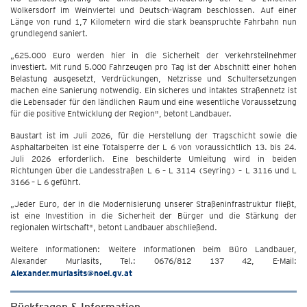
Wolkersdorf im Weinviertel und Deutsch-Wagram beschlossen. Auf einer
Länge von rund 1,7 Kilometern wird die stark beanspruchte Fahrbahn nun
grundlegend saniert.
„625.000 Euro werden hier in die Sicherheit der Verkehrsteilnehmer
investiert. Mit rund 5.000 Fahrzeugen pro Tag ist der Abschnitt einer hohen
Belastung ausgesetzt, Verdrückungen, Netzrisse und Schultersetzungen
machen eine Sanierung notwendig. Ein sicheres und intaktes Straßennetz ist
die Lebensader für den ländlichen Raum und eine wesentliche Voraussetzung
für die positive Entwicklung der Region", betont Landbauer.
Baustart ist im Juli 2026, für die Herstellung der Tragschicht sowie die
Asphaltarbeiten ist eine Totalsperre der L 6 von voraussichtlich 13. bis 24.
Juli 2026 erforderlich. Eine beschilderte Umleitung wird in beiden
Richtungen über die Landesstraßen L 6 – L 3114 (Seyring) – L 3116 und L
3166 – L 6 geführt.
„Jeder Euro, der in die Modernisierung unserer Straßeninfrastruktur fließt,
ist eine Investition in die Sicherheit der Bürger und die Stärkung der
regionalen Wirtschaft", betont Landbauer abschließend.
Weitere Informationen: Weitere Informationen beim Büro Landbauer,
Alexander Murlasits, Tel.: 0676/812 137 42, E-Mail:
Alexander.murlasits@noel.gv.at
Rückfragen & Information