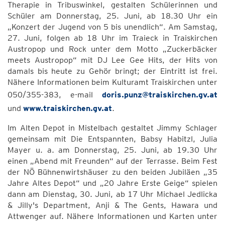
Therapie in Tribuswinkel, gestalten Schülerinnen und
Schüler am Donnerstag, 25. Juni, ab 18.30 Uhr ein
„Konzert der Jugend von 5 bis unendlich“. Am Samstag,
27. Juni, folgen ab 18 Uhr im Traieck in Traiskirchen
Austropop und Rock unter dem Motto „Zuckerbäcker
meets Austropop“ mit DJ Lee Gee Hits, der Hits von
damals bis heute zu Gehör bringt; der Eintritt ist frei.
Nähere Informationen beim Kulturamt Traiskirchen unter
050/355-383, e-mail
doris.punz@traiskirchen.gv.at
und
www.traiskirchen.gv.at
.
Im Alten Depot in Mistelbach gestaltet Jimmy Schlager
gemeinsam mit Die Entspannten, Babsy Habitzl, Julia
Mayer u. a. am Donnerstag, 25. Juni, ab 19.30 Uhr
einen „Abend mit Freunden“ auf der Terrasse. Beim Fest
der NÖ Bühnenwirtshäuser zu den beiden Jubiläen „35
Jahre Altes Depot“ und „20 Jahre Erste Geige“ spielen
dann am Dienstag, 30. Juni, ab 17 Uhr Michael Jedlicka
& Jilly's Department, Anji & The Gents, Hawara und
Attwenger auf. Nähere Informationen und Karten unter