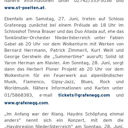
Nähere Informationen unter 02742/333-3036 und
www.st-poelten.at
.
Ebenfalls am Samstag, 27. Juni, treten auf Schloss
Grafenegg zunächst bei einem Prélude ab 18 Uhr im
Schlosshof Timna Brauer und das Duo Aliada auf, ehe das
Tonkünstler-Orchester Niederösterreich unter Fabien
Gabel ab 20 Uhr vor dem Wolkenturm mit Werken von
Bernard Herrmann, Patrick Zimmerli, Kurt Weill und
George Gershwin die „Summertime“ ausruft; Solist ist
Yaron Herman am Klavier. Am Sonntag, 28. Juni, sorgt
dann das Herbert Pixner Projekt ab 20 Uhr vor dem
Wolkenturm für ein Feuerwerk aus alpenländischer
Musik, Flamenco, Gipsy-Jazz, Blues, Rock und
Worldmusik. Nähere Informationen und Karten unter
01/5868383, e-mail
tickets@grafenegg.com
und
www.grafenegg.com
.
„Im Anfang war der Klang. Haydns Schöpfung einmal
anders“ nennt sich ein Konzert, mit dem die
„Haydnregion Niederösterreich“ am Sonntag, 28. Juni,