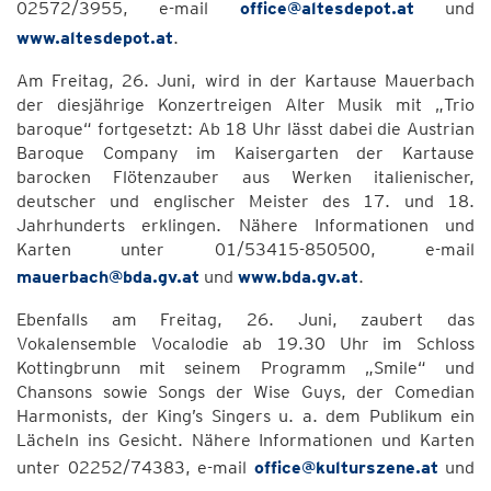
02572/3955, e-mail
office@altesdepot.at
und
www.altesdepot.at
.
Am Freitag, 26. Juni, wird in der Kartause Mauerbach
der diesjährige Konzertreigen Alter Musik mit „Trio
baroque“ fortgesetzt: Ab 18 Uhr lässt dabei die Austrian
Baroque Company im Kaisergarten der Kartause
barocken Flötenzauber aus Werken italienischer,
deutscher und englischer Meister des 17. und 18.
Jahrhunderts erklingen. Nähere Informationen und
Karten unter 01/53415-850500, e-mail
mauerbach@bda.gv.at
und
www.bda.gv.at
.
Ebenfalls am Freitag, 26. Juni, zaubert das
Vokalensemble Vocalodie ab 19.30 Uhr im Schloss
Kottingbrunn mit seinem Programm „Smile“ und
Chansons sowie Songs der Wise Guys, der Comedian
Harmonists, der King’s Singers u. a. dem Publikum ein
Lächeln ins Gesicht. Nähere Informationen und Karten
unter 02252/74383, e-mail
office@kulturszene.at
und