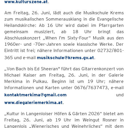
www.kulturszene.at
.
Am Freitag, 26. Juni, lädt auch die Musikschule Krems
zum musikalischen Sommerausklang in die Evangelische
Heilandskirche: Ab 16 Uhr wird dabei im Pfarrgarten
gemeinsam musiziert, ab 18 Uhr bringt das
Abschlusskonzert „When I’m Sixty-Four“ Musik aus den
1960er- und -70er-Jahren sowie klassische Werke. Der
Eintritt ist frei; nähere Informationen unter 02732/801-
365 und e-mail
musikschule@krems.gv.at
.
„Von Bach bis Ed Sheeran" führt das Gitarrenkonzert von
Michael Kaiser am Freitag, 26. Juni, in der Galerie
Merkima in Pulkau. Beginn ist um 19 Uhr; nähere
Informationen und Karten unter 0676/7637473, e-mail
kontaktmerkima@gmail.com
und
www.diegaleriemerkima.at
.
„Kultur in Langenloiser Höfen & Gärten 2026“ bietet am
Freitag, 26. Juni, ab 19 Uhr im Weingut Rosner in
Langenlois „Wienerisches und Weinehrliches“ mit dem