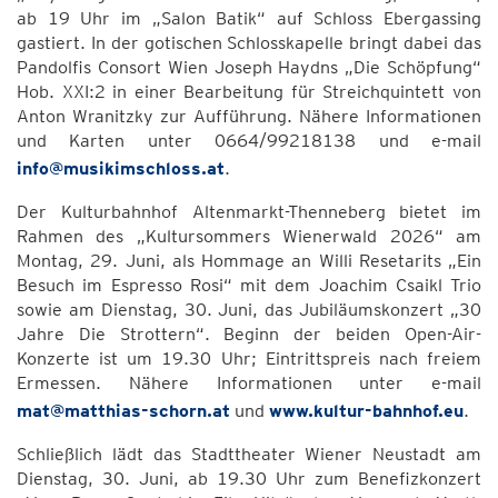
ab 19 Uhr im „Salon Batik“ auf Schloss Ebergassing
gastiert. In der gotischen Schlosskapelle bringt dabei das
Pandolfis Consort Wien Joseph Haydns „Die Schöpfung“
Hob. XXI:2 in einer Bearbeitung für Streichquintett von
Anton Wranitzky zur Aufführung. Nähere Informationen
und Karten unter 0664/99218138 und e-mail
info@musikimschloss.at
.
Der Kulturbahnhof Altenmarkt-Thenneberg bietet im
Rahmen des „Kultursommers Wienerwald 2026“ am
Montag, 29. Juni, als Hommage an Willi Resetarits „Ein
Besuch im Espresso Rosi“ mit dem Joachim Csaikl Trio
sowie am Dienstag, 30. Juni, das Jubiläumskonzert „30
Jahre Die Strottern“. Beginn der beiden Open-Air-
Konzerte ist um 19.30 Uhr; Eintrittspreis nach freiem
Ermessen. Nähere Informationen unter e-mail
mat@matthias-schorn.at
und
www.kultur-bahnhof.eu
.
Schließlich lädt das Stadttheater Wiener Neustadt am
Dienstag, 30. Juni, ab 19.30 Uhr zum Benefizkonzert