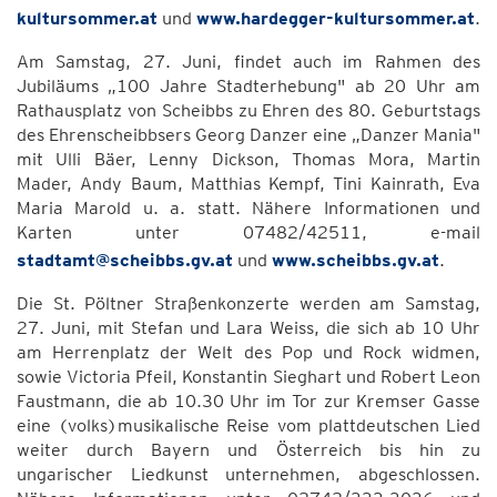
kultursommer.at
und
www.hardegger-kultursommer.at
.
Am Samstag, 27. Juni, findet auch im Rahmen des
Jubiläums „100 Jahre Stadterhebung" ab 20 Uhr am
Rathausplatz von Scheibbs zu Ehren des 80. Geburtstags
des Ehrenscheibbsers Georg Danzer eine „Danzer Mania"
mit Ulli Bäer, Lenny Dickson, Thomas Mora, Martin
Mader, Andy Baum, Matthias Kempf, Tini Kainrath, Eva
Maria Marold u. a. statt. Nähere Informationen und
Karten unter 07482/42511, e-mail
stadtamt@scheibbs.gv.at
und
www.scheibbs.gv.at
.
Die St. Pöltner Straßenkonzerte werden am Samstag,
27. Juni, mit Stefan und Lara Weiss, die sich ab 10 Uhr
am Herrenplatz der Welt des Pop und Rock widmen,
sowie Victoria Pfeil, Konstantin Sieghart und Robert Leon
Faustmann, die ab 10.30 Uhr im Tor zur Kremser Gasse
eine (volks)musikalische Reise vom plattdeutschen Lied
weiter durch Bayern und Österreich bis hin zu
ungarischer Liedkunst unternehmen, abgeschlossen.