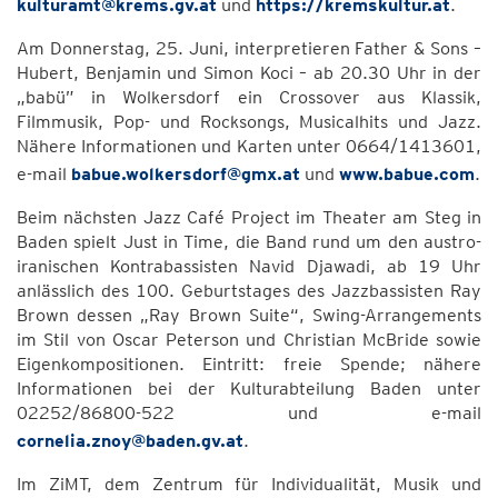
kulturamt@krems.gv.at
und
https://kremskultur.at
.
Am Donnerstag, 25. Juni, interpretieren Father & Sons –
Hubert, Benjamin und Simon Koci – ab 20.30 Uhr in der
„babü” in Wolkersdorf ein Crossover aus Klassik,
Filmmusik, Pop- und Rocksongs, Musicalhits und Jazz.
Nähere Informationen und Karten unter 0664/1413601,
e-mail
babue.wolkersdorf@gmx.at
und
www.babue.com
.
Beim nächsten Jazz Café Project im Theater am Steg in
Baden spielt Just in Time, die Band rund um den austro-
iranischen Kontrabassisten Navid Djawadi, ab 19 Uhr
anlässlich des 100. Geburtstages des Jazzbassisten Ray
Brown dessen „Ray Brown Suite“, Swing-Arrangements
im Stil von Oscar Peterson und Christian McBride sowie
Eigenkompositionen. Eintritt: freie Spende; nähere
Informationen bei der Kulturabteilung Baden unter
02252/86800-522 und e-mail
cornelia.znoy@baden.gv.at
.
Im ZiMT, dem Zentrum für Individualität, Musik und