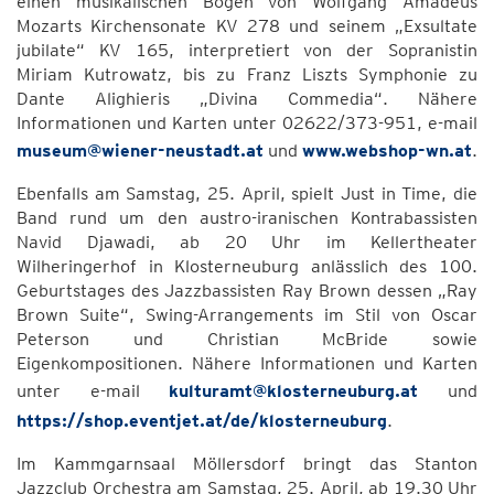
einen musikalischen Bogen von Wolfgang Amadeus
Mozarts Kirchensonate KV 278 und seinem „Exsultate
jubilate“ KV 165, interpretiert von der Sopranistin
Miriam Kutrowatz, bis zu Franz Liszts Symphonie zu
Dante Alighieris „Divina Commedia“. Nähere
Informationen und Karten unter 02622/373-951, e-mail
museum@wiener-neustadt.at
und
www.webshop-wn.at
.
Ebenfalls am Samstag, 25. April, spielt Just in Time, die
Band rund um den austro-iranischen Kontrabassisten
Navid Djawadi, ab 20 Uhr im Kellertheater
Wilheringerhof in Klosterneuburg anlässlich des 100.
Geburtstages des Jazzbassisten Ray Brown dessen „Ray
Brown Suite“, Swing-Arrangements im Stil von Oscar
Peterson und Christian McBride sowie
Eigenkompositionen. Nähere Informationen und Karten
unter e-mail
kulturamt@klosterneuburg.at
und
https://shop.eventjet.at/de/klosterneuburg
.
Im Kammgarnsaal Möllersdorf bringt das Stanton
Jazzclub Orchestra am Samstag, 25. April, ab 19.30 Uhr