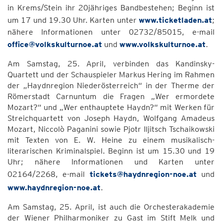
in Krems/Stein ihr 20jähriges Bandbestehen; Beginn ist
um 17 und 19.30 Uhr. Karten unter
www.ticketladen.at
;
nähere Informationen unter 02732/85015, e-mail
office@volkskulturnoe.at
und
www.volkskulturnoe.at
.
Am Samstag, 25. April, verbinden das Kandinsky-
Quartett und der Schauspieler Markus Hering im Rahmen
der „Haydnregion Niederösterreich“ in der Therme der
Römerstadt Carnuntum die Fragen „Wer ermordete
Mozart?“ und „Wer enthauptete Haydn?“ mit Werken für
Streichquartett von Joseph Haydn, Wolfgang Amadeus
Mozart, Niccolò Paganini sowie Pjotr Iljitsch Tschaikowski
mit Texten von E. W. Heine zu einem musikalisch-
literarischen Kriminalspiel. Beginn ist um 15.30 und 19
Uhr; nähere Informationen und Karten unter
02164/2268, e-mail
tickets@haydnregion-noe.at
und
www.haydnregion-noe.at
.
Am Samstag, 25. April, ist auch die Orchesterakademie
der Wiener Philharmoniker zu Gast im Stift Melk und