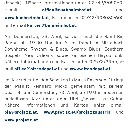
Janack). Nähere Informationen unter 02742/908050,
e-mail
office@buehneimhof.at
und
www.buehneimhof.at
; Karten unter 02742/908080-600
und e-mail
karten@buhneimhof.at
.
Am Donnerstag, 23. April, serviert auch die Band Big
Bayou ab 19.30 Uhr im Alten Depot in Mistelbach
Downhome Rhythm & Blues, Swamp Blues, Southern
Gospels, New Orleans- sowie karibischen Bayou-Funk.
Nähere Informationen und Karten unter 02572/3955, e-
mail
office@altesdepot.at
und
www.altesdepot.at
.
Im Jazzkeller bei den Schotten in Maria Enzersdorf bringt
der Pianist Reinhard Micko gemeinsam mit seinem
Quartett am Donnerstag, 23. April, ab 19 Uhr modernen
melodiösen Jazz unter dem Titel „Senses“ zu Gehör.
Nähere Informationen und Karten unter e-mail
pia@projazz.at
,
www.pretifx.eu/projazzaustria
und
www.projazz.at
.