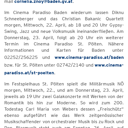
mail
cornelia.znoy@baden.gv.at
.
Im Cinema Paradiso Baden wiederum lassen Diknu
Schneeberger und das Christian Bakanic Quartett
morgen, Mittwoch, 22. April, ab 18 und 20 Uhr Gypsy-
Swing, Jazz und neue Volksmusik ineinanderfließen. Am
Donnerstag, 23. April, folgt ab 20 Uhr ein weiterer
Termin im Cinema Paradiso St. Pölten. Nähere
Informationen und Karten für Baden unter
02252/256225 und
www.cinema-paradiso.at/baden
bzw. für St. Pölten unter 02742/2140 und
www.cinema-
paradiso.at/st-poelten
.
Im Festspielhaus St. Pölten spielt die Militärmusik NÖ
morgen, Mittwoch, 22., und am Donnerstag, 23. April,
jeweils ab 19 Uhr zwei Galakonzerte mit Werken von der
Romantik bis hin zur Moderne. So wird zum 200.
Todestag Carl Maria von Webers dessen „Freischütz“
ebenso aufgeführt wie das Werk zeitgenössischer
Musikschaffender von orchestraler Musik bis zu Rock und
Pop. Blasmusik steht auch am Sonntag, 26. April, auf