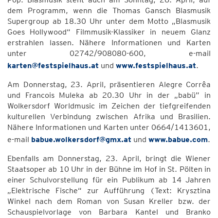
dem Programm, wenn die Thomas Gansch Blasmusik
Supergroup ab 18.30 Uhr unter dem Motto „Blasmusik
Goes Hollywood“ Filmmusik-Klassiker in neuem Glanz
erstrahlen lassen. Nähere Informationen und Karten
unter 02742/908080-600, e-mail
karten@festspielhaus.at
und
www.festspielhaus.at
.
Am Donnerstag, 23. April, präsentieren Alegre Corrêa
und Francois Muleka ab 20.30 Uhr in der „babü” in
Wolkersdorf Worldmusic im Zeichen der tiefgreifenden
kulturellen Verbindung zwischen Afrika und Brasilien.
Nähere Informationen und Karten unter 0664/1413601,
e-mail
babue.wolkersdorf@gmx.at
und
www.babue.com
.
Ebenfalls am Donnerstag, 23. April, bringt die Wiener
Staatsoper ab 10 Uhr in der Bühne im Hof in St. Pölten in
einer Schulvorstellung für ein Publikum ab 14 Jahren
„Elektrische Fische“ zur Aufführung (Text: Krysztina
Winkel nach dem Roman von Susan Kreller bzw. der
Schauspielvorlage von Barbara Kantel und Branko