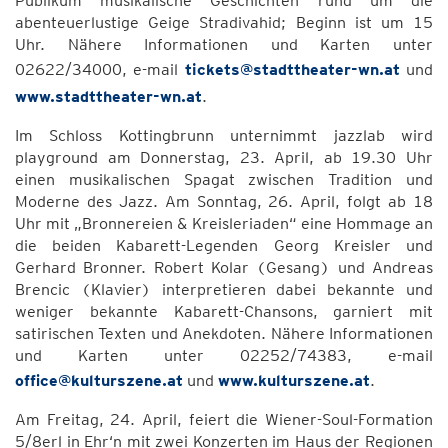
Publikum musikalische Geschichten rund um die
abenteuerlustige Geige Stradivahid; Beginn ist um 15
Uhr. Nähere Informationen und Karten unter
02622/34000, e-mail
tickets@stadttheater-wn.at
und
www.stadttheater-wn.at
.
Im Schloss Kottingbrunn unternimmt jazzlab wird
playground am Donnerstag, 23. April, ab 19.30 Uhr
einen musikalischen Spagat zwischen Tradition und
Moderne des Jazz. Am Sonntag, 26. April, folgt ab 18
Uhr mit „Bronnereien & Kreisleriaden“ eine Hommage an
die beiden Kabarett-Legenden Georg Kreisler und
Gerhard Bronner. Robert Kolar (Gesang) und Andreas
Brencic (Klavier) interpretieren dabei bekannte und
weniger bekannte Kabarett-Chansons, garniert mit
satirischen Texten und Anekdoten. Nähere Informationen
und Karten unter 02252/74383, e-mail
office@kulturszene.at
und
www.kulturszene.at
.
Am Freitag, 24. April, feiert die Wiener-Soul-Formation
5/8erl in Ehr‘n mit zwei Konzerten im Haus der Regionen