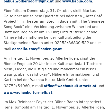
babue.wolkersdorf@gmx.at
und
www.babue.com
.
Ebenfalls am Donnerstag, 31. Oktober, stellt Markus
Geiselhart mit seinem Quartett bei nächsten „Jazz Café
Project“ im Theater am Steg in Baden mit „The Viennese
Song Book“ eine Verbindung zwischen Wienerlied und
Jazz her. Beginn ist um 19 Uhr; Eintritt: freie Spende.
Nähere Informationen bei der Kulturabteilung der
Stadtgemeinde Baden unter 02252/86800-522 und e-
mail
cornelia.znoy@baden.gv.at
.
Am Freitag, 1. November, zu Allerheiligen, singt der
Blonde Engel ab 20 Uhr in der Kulturwerkstatt Tischlerei
Melk „Lieder, die lustig sind und manchmal ein bisserl
traurig, aber das ist okay“. Nähere Informationen und
Karten bei der Wachau Kultur Melk GmbH. unter
02752/54060, e-mail
office@wachaukulturmelk.at
und
www.wachaukulturmelk.at
.
Im Max-Reinhardt-Foyer der Bühne Baden interpretiert
René Rumpold am Freitag, 1. November, zu Allerheiligen,