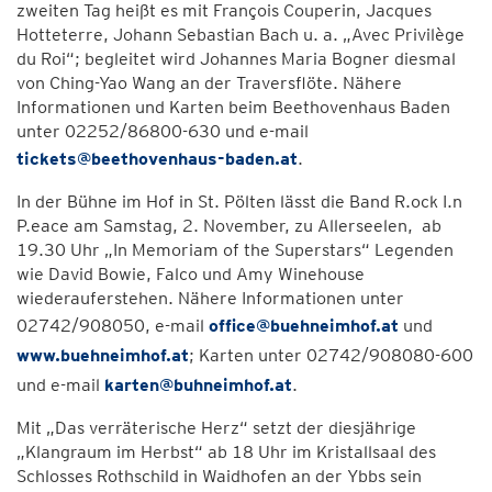
zweiten Tag heißt es mit François Couperin, Jacques
Hotteterre, Johann Sebastian Bach u. a. „Avec Privilège
du Roi“; begleitet wird Johannes Maria Bogner diesmal
von Ching-Yao Wang an der Traversflöte. Nähere
Informationen und Karten beim Beethovenhaus Baden
unter 02252/86800-630 und e-mail
tickets@beethovenhaus-baden.at
.
In der Bühne im Hof in St. Pölten lässt die Band R.ock I.n
P.eace am Samstag, 2. November, zu Allerseelen, ab
19.30 Uhr „In Memoriam of the Superstars“ Legenden
wie David Bowie, Falco und Amy Winehouse
wiederauferstehen. Nähere Informationen unter
02742/908050, e-mail
office@buehneimhof.at
und
www.buehneimhof.at
; Karten unter 02742/908080-600
und e-mail
karten@buhneimhof.at
.
Mit „Das verräterische Herz“ setzt der diesjährige
„Klangraum im Herbst“ ab 18 Uhr im Kristallsaal des
Schlosses Rothschild in Waidhofen an der Ybbs sein