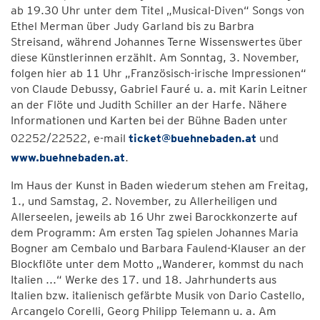
ab 19.30 Uhr unter dem Titel „Musical-Diven“ Songs von
Ethel Merman über Judy Garland bis zu Barbra
Streisand, während Johannes Terne Wissenswertes über
diese Künstlerinnen erzählt. Am Sonntag, 3. November,
folgen hier ab 11 Uhr „Französisch-irische Impressionen“
von Claude Debussy, Gabriel Fauré u. a. mit Karin Leitner
an der Flöte und Judith Schiller an der Harfe. Nähere
Informationen und Karten bei der Bühne Baden unter
02252/22522, e-mail
ticket@buehnebaden.at
und
www.buehnebaden.at
.
Im Haus der Kunst in Baden wiederum stehen am Freitag,
1., und Samstag, 2. November, zu Allerheiligen und
Allerseelen, jeweils ab 16 Uhr zwei Barockkonzerte auf
dem Programm: Am ersten Tag spielen Johannes Maria
Bogner am Cembalo und Barbara Faulend-Klauser an der
Blockflöte unter dem Motto „Wanderer, kommst du nach
Italien ...“ Werke des 17. und 18. Jahrhunderts aus
Italien bzw. italienisch gefärbte Musik von Dario Castello,
Arcangelo Corelli, Georg Philipp Telemann u. a. Am