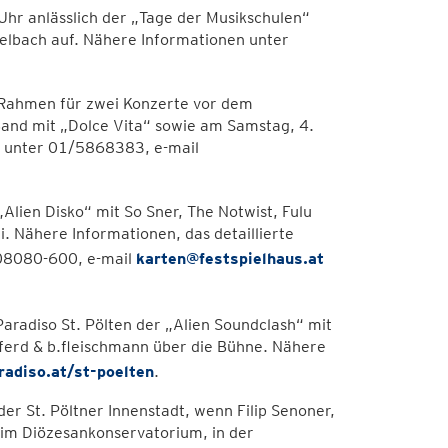
 Uhr anlässlich der „Tage der Musikschulen“
telbach auf. Nähere Informationen unter
n Rahmen für zwei Konzerte vor dem
Band mit „Dolce Vita“ sowie am Samstag, 4.
n unter 01/5868383, e-mail
Alien Disko“ mit So Sner, The Notwist, Fulu
. Nähere Informationen, das detaillierte
908080-600, e-mail
karten@festspielhaus.at
radiso St. Pölten der „Alien Soundclash“ mit
Pferd & b.fleischmann über die Bühne. Nähere
adiso.at/st-poelten
.
er St. Pöltner Innenstadt, wenn Filip Senoner,
 im Diözesankonservatorium, in der