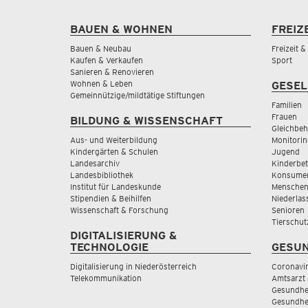
BAUEN & WOHNEN
FREIZ
Bauen & Neubau
Freizeit 
Kaufen & Verkaufen
Sport
Sanieren & Renovieren
Wohnen & Leben
GESEL
Gemeinnützige/mildtätige Stiftungen
Familien
Frauen
BILDUNG & WISSENSCHAFT
Gleichbeh
Aus- und Weiterbildung
Monitorin
Kindergärten & Schulen
Jugend
Landesarchiv
Kinderbe
Landesbibliothek
Konsumen
Institut für Landeskunde
Menschen
Stipendien & Beihilfen
Niederlas
Wissenschaft & Forschung
Senioren
Tierschut
DIGITALISIERUNG &
TECHNOLOGIE
GESUN
Digitalisierung in Niederösterreich
Coronavi
Telekommunikation
Amtsarzt 
Gesundhei
Gesundhe