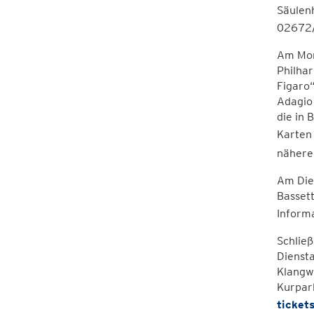
Säulenh
02672/
Am Mon
Philha
Figaro
Adagio
die in 
Karten
nähere
Am Dien
Bassett
Inform
Schließ
Diensta
Klangw
Kurpar
ticket