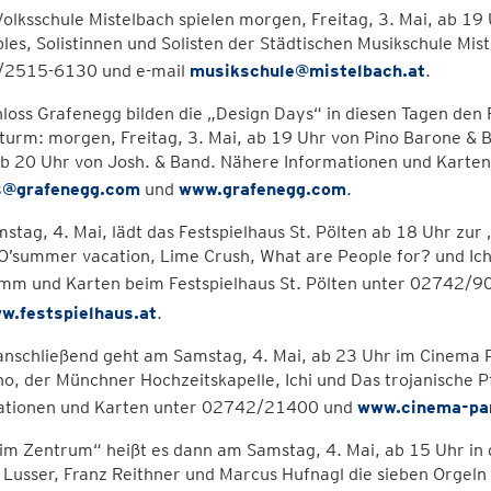
Volksschule Mistelbach spielen morgen, Freitag, 3. Mai, ab 19
es, Solistinnen und Solisten der Städtischen Musikschule Mis
2515-6130 und e-mail
musikschule@mistelbach.at
.
loss Grafenegg bilden die „Design Days“ in diesen Tagen de
urm: morgen, Freitag, 3. Mai, ab 19 Uhr von Pino Barone & 
 ab 20 Uhr von Josh. & Band. Nähere Informationen und Karte
s@grafenegg.com
und
www.grafenegg.com
.
tag, 4. Mai, lädt das Festspielhaus St. Pölten ab 18 Uhr zur „
 O’summer vacation, Lime Crush, What are People for? und Ichi
mm und Karten beim Festspielhaus St. Pölten unter 02742/
w.festspielhaus.at
.
nschließend geht am Samstag, 4. Mai, ab 23 Uhr im Cinema Pa
o, der Münchner Hochzeitskapelle, Ichi und Das trojanische 
ationen und Karten unter 02742/21400 und
www.cinema-par
im Zentrum“ heißt es dann am Samstag, 4. Mai, ab 15 Uhr in d
Lusser, Franz Reithner und Marcus Hufnagl die sieben Orgeln