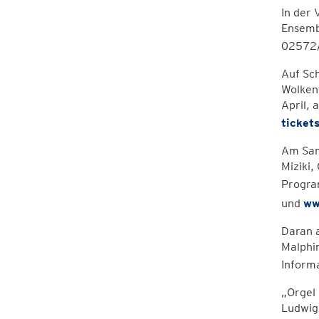
In der 
Ensembl
02572/
Auf Sch
Wolkent
April,
ticket
Am Sams
Miziki,
Progra
und
ww
Daran a
Malphin
Inform
„Orgel 
Ludwig 