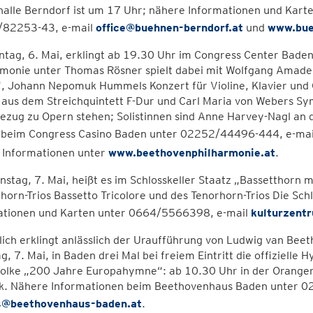
alle Berndorf ist um 17 Uhr; nähere Informationen und Kart
82253-43, e-mail
office@buehnen-berndorf.at
und
www.bue
tag, 6. Mai, erklingt ab 19.30 Uhr im Congress Center Bade
rmonie unter Thomas Rösner spielt dabei mit Wolfgang Amade
“, Johann Nepomuk Hummels Konzert für Violine, Klavier und 
 aus dem Streichquintett F-Dur und Carl Maria von Webers Sy
Bezug zu Opern stehen; Solistinnen sind Anne Harvey-Nagl an de
 beim Congress Casino Baden unter 02252/44496-444, e-ma
 Informationen unter
www.beethovenphilharmonie.at
.
stag, 7. Mai, heißt es im Schlosskeller Staatz „Bassetthorn
horn-Trios Bassetto Tricolore und des Tenorhorn-Trios Die Sc
ationen und Karten unter 0664/5566398, e-mail
kulturzent
lich erklingt anlässlich der Uraufführung von Ludwig van B
g, 7. Mai, in Baden drei Mal bei freiem Eintritt die offiziell
olke „200 Jahre Europahymne“: ab 10.30 Uhr in der Orangeri
k. Nähere Informationen beim Beethovenhaus Baden unter 
s@beethovenhaus-baden.at
.