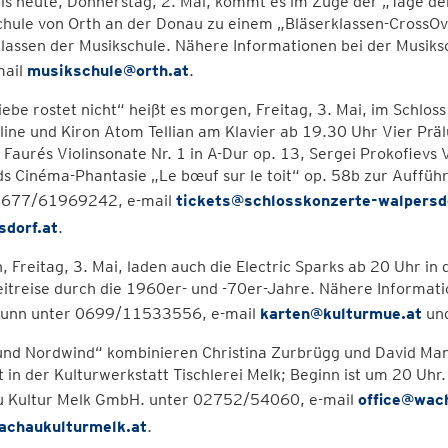
ls heute, Donnerstag, 2. Mai, kommt es im Zuge der „Tage de
chule von Orth an der Donau zu einem „Bläserklassen-CrossOv
klassen der Musikschule. Nähere Informationen bei der Musi
mail
musikschule@orth.at
.
iebe rostet nicht“ heißt es morgen, Freitag, 3. Mai, im Schl
line und Kiron Atom Tellian am Klavier ab 19.30 Uhr Vier Prä
 Faurés Violinsonate Nr. 1 in A-Dur op. 13, Sergei Prokofievs V
s Cinéma-Phantasie „Le bœuf sur le toit“ op. 58b zur Auffü
0677/61969242, e-mail
tickets@schlosskonzerte-walpersdo
sdorf.at
.
 Freitag, 3. Mai, laden auch die Electric Sparks ab 20 Uhr in
itreise durch die 1960er- und -70er-Jahre. Nähere Informat
runn unter 0699/11533556, e-mail
karten@kulturmue.at
un
und Nordwind“ kombinieren Christina Zurbrügg und David Mand
 in der Kulturwerkstatt Tischlerei Melk; Beginn ist um 20 Uh
 Kultur Melk GmbH. unter 02752/54060, e-mail
office@wac
chaukulturmelk.at
.