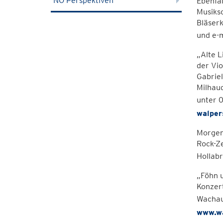
NÖ Perspektiven
Ebenfal
Musiks
Bläser
und e-
„Alte L
der Vio
Gabriel
Milhaud
unter 
walper
Morgen,
Rock-Ze
Hollab
„Föhn 
Konzert
Wachau
www.wa