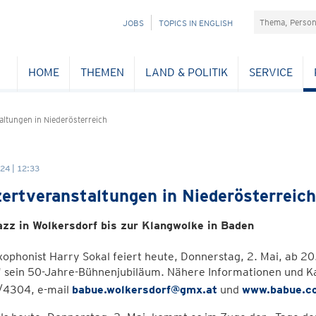
Suchefeld
NAVIGATION
JOBS
TOPICS IN ENGLISH
ÜBERSPRINGEN
HOME
THEMEN
LAND & POLITIK
SERVICE
altungen in Niederösterreich
24 | 12:33
ertveranstaltungen in Niederösterreich
zz in Wolkersdorf bis zur Klangwolke in Baden
ophonist Harry Sokal feiert heute, Donnerstag, 2. Mai, ab 20
 sein 50-Jahre-Bühnenjubiläum. Nähere Informationen und Ka
4304, e-mail
babue.wolkersdorf@gmx.at
und
www.babue.c