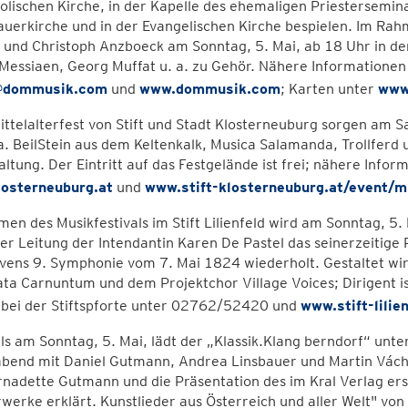
olischen Kirche, in der Kapelle des ehemaligen Priestersemina
uerkirche und in der Evangelischen Kirche bespielen. Im Rah
n und Christoph Anzboeck am Sonntag, 5. Mai, ab 18 Uhr in d
 Messiaen, Georg Muffat u. a. zu Gehör. Nähere Information
e@dommusik.com
und
www.dommusik.com
; Karten unter
www.
ttelalterfest von Stift und Stadt Klosterneuburg sorgen am Sa
a. BeilStein aus dem Keltenkalk, Musica Salamanda, Trollferd 
ltung. Der Eintritt auf das Festgelände ist frei; nähere Info
osterneuburg.at
und
www.stift-klosterneuburg.at/event/mi
en des Musikfestivals im Stift Lilienfeld wird am Sonntag, 5.
er Leitung der Intendantin Karen De Pastel das seinerzeiti
ens 9. Symphonie vom 7. Mai 1824 wiederholt. Gestaltet wir
a Carnuntum und dem Projektchor Village Voices; Dirigent i
 bei der Stiftspforte unter 02762/52420 und
www.stift-lilien
ls am Sonntag, 5. Mai, lädt der „Klassik.Klang berndorf“ unt
abend mit Daniel Gutmann, Andrea Linsbauer und Martin Vác
nadette Gutmann und die Präsentation des im Kral Verlag ers
werke erklärt. Kunstlieder aus Österreich und aller Welt" von 