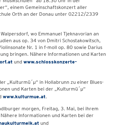
r Musikschulen“ ab 18.30 Uhr in der
er“, einem Gemeinschaftskonzert aller
kschule Orth an der Donau unter 02212/2339
oss Walpersdorf, wo Emmanuel Tjeknavorian an
ludien aus op. 34 von Dmitri Schostakowitsch,
iolinsonate Nr. 1 in f-moll op. 80 sowie Darius
hrung bringen. Nähere Informationen und Karten
rf.at
und
www.schlosskonzerte-
 der „Kulturmü´µ“ in Hollabrunn zu einer Blues-
ionen und Karten bei der „Kulturmü´µ“
d
www.kulturmue.at
.
lburger morgen, Freitag, 3. Mai, bei ihrem
r. Nähere Informationen und Karten bei der
haukulturmelk.at
und