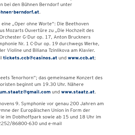
en bei den Bühnen Berndorf unter
hnen-berndorf.at
.
n eine „Oper ohne Worte“: Die Beethoven
us Mozarts Ouvertüre zu „Die Hochzeit des
Orchester G-Dur op. 17, Anton Bruckners
mphonie Nr. 1 C-Dur op. 19 durchwegs Werke,
r Violine und Biliana Tzinlikova am Klavier.
il
tickets.ccb@casinos.at
und
www.ccb.at
;
 meets Tenorhorn“; das gemeinsame Konzert des
hloristen beginnt um 19.30 Uhr. Nähere
rum.staatz@gmail.com
und
www.staatz.at
.
eethovens 9. Symphonie vor genau 200 Jahren am
e Hymne der Europäischen Union in Form der
e im Doblhoffpark sowie ab 15 und 18 Uhr im
02252/86800-630 und e-mail