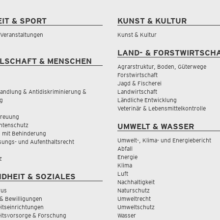
EIT & SPORT
KUNST & KULTUR
& Veranstaltungen
Kunst & Kultur
LAND- & FORSTWIRTSCH
LSCHAFT & MENSCHEN
Agrarstruktur, Boden, Güterwege
Forstwirtschaft
Jagd & Fischerei
andlung & Antidiskriminierung &
Landwirtschaft
g
Ländliche Entwicklung
Veterinär & Lebensmittelkontrolle
treuung
tenschutz
UMWELT & WASSER
 mit Behinderung
Umwelt-, Klima- und Energiebericht
sungs- und Aufenthaltsrecht
Abfall
Energie
z
Klima
Luft
DHEIT & SOZIALES
Nachhaltigkeit
rus
Naturschutz
& Bewilligungen
Umweltrecht
tseinrichtungen
Umweltschutz
itsvorsorge & Forschung
Wasser