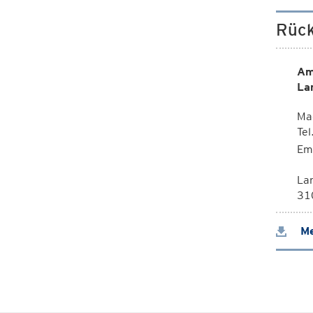
Rück
Am
La
Mag
Te
Em
La
310
Me