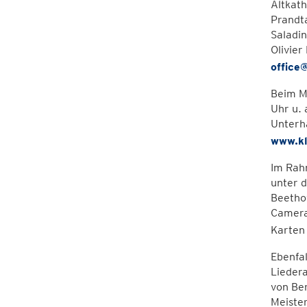
Altkath
Prandta
Saladi
Olivier
offic
Beim Mi
Uhr u. 
Unterha
www.kl
Im Rahm
unter d
Beethov
Camerat
Karten
Ebenfal
Lieder
von Ber
Meister