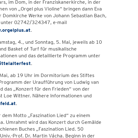
rs, im Dom, in der Franziskanerkirche, in der
men von „Orgel plus Violine“ bringen dann Eva
er Domkirche Werke von Johann Sebastian Bach,
en unter 02742/324347, e-mail
orgelplus.at
.
mstag, 4., und Sonntag, 5. Mai, jeweils ab 10
und Basket of Turf für musikalische
rmationen und das detaillierte Programm unter
ttelalterfest
.
 Mai, ab 19 Uhr im Dormitorium des Stiftes
ge Programm der Uraufführung von Ludwig van
d das „Konzert für den Frieden“ von der
st Loe Wittner. Nähere Informationen und
feld.at
.
er dem Motto „Faszination Lied“ zu einem
ha. Umrahmt wird das Konzert durch Gemälde
chienen Buches „Faszination Lied. 50
Univ.-Prof. Dr. Martin Vácha. Beginn in der