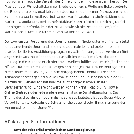
hob vor allem auch die Vielzahl der Einreichungen in diesem Jahr hervor. Der
Präsident der Wirtschaftskammer Niederösterreich, Wolfgang Ecker, betonte
die Bedeutung eines qualitätsvollen Journalismus. In einer Diskussionsrunde
zum Thema Social Media-Verbot kamen Martin Gebhart (Chefredakteur des
Kurier), Claudia Schubert (Chefredakteurin ORF Niederösterreich), Daniel
Lohninger (Chefredakteur der NÖN) sowie Nicole Resch und Benjamin
Wartha, Social Media-Mitarbeiter von Raiffeisen, zu Wort.
Der „Verein zur Förderung des Journalismus in Niederösterreich“ unterstützt
junge angehende Journalistinnen und Journalisten und bietet ihnen ein
praxisorientiertes Ausbildungsprogramm. Jährlich vergibt der Verein an fünf
angehende Journalistinnen und Journalisten ein Stipendium, das den
Einstieg in die Branche erleichtern soll. Weiters initiiert der Verein jährlich den
NÖ Journalismuspreis, der außergewöhnliche journalistische Beiträge (mit
Niederösterreich-Bezug) zu einem vorgegebenen Thema auszeichnet.
Teilnahmeberechtigt sind alle Journalistinnen und Journalisten aus der EU
bis zum 30. Lebensjahr mit maximal fünfjähriger nachweisbarer
Berufserfahrung. Eingereicht werden können Print-, Radio-, TV- sowie
Online-Beiträge oder jede andere journalistische Darstellungsform. Das
Thema des diesjährigen Journalismuspreises lautete: „Ist das Social-Media-
Verbot für Unter-16-Jährige Schutz für die Jugend oder Einschränkung der
Meinungsfreiheit für Junge?“.
Rückfragen & Informationen
Amt der Niederösterreichischen Landesregierung