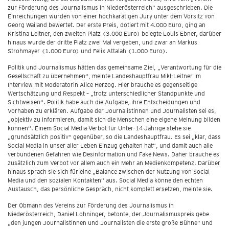
zur Förderung des Journalismus in Niederösterreich“ ausgeschrieben. Die
Einreichungen wurden von einer hochkarätigen Jury unter dem Vorsitz von
Georg Wailand bewertet. Der erste Preis, dotiert mit 4.000 Euro, ging an
Kristina Leitner, den zweiten Platz (3.000 Euro) belegte Louis Ebner, darüber
hinaus wurde der dritte Platz zwei Mal vergeben, und zwar an Markus
Strohmayer (1.000 Euro) und Felix Attalah (1.000 Euro).
Politik und Journalismus hätten das gemeinsame Ziel, „Verantwortung für die
Gesellschaft zu übernehmen“, meinte Landeshauptfrau Mikl-Leitner im
Interview mit Moderatorin Alice Herzog. Hier brauche es gegenseitige
Wertschätzung und Respekt – „trotz unterschiedlicher Standpunkte und
Sichtweisen“. Politik habe auch die Aufgabe, ihre Entscheidungen und
Vorhaben zu erklären. Aufgabe der Journalistinnen und Journalisten sei es,
„objektiv zu informieren, damit sich die Menschen eine eigene Meinung bilden
können“. Einem Social Media-Verbot für Unter-14-Jährige stehe sie
„grundsätzlich positiv“ gegenüber, so die Landeshauptfrau. Es sei „klar, dass
Social Media in unser aller Leben Einzug gehalten hat“, und damit auch alle
verbundenen Gefahren wie Desinformation und Fake News. Daher brauche es
zusätzlich zum Verbot vor allem auch ein Mehr an Medienkompetenz. Darüber
hinaus sprach sie sich für eine „Balance zwischen der Nutzung von Social
Media und den sozialen Kontakten“ aus. Social Media könne den echten
Austausch, das persönliche Gespräch, nicht komplett ersetzen, meinte sie.
Der Obmann des Vereins zur Förderung des Journalismus in
Niederösterreich, Daniel Lohninger, betonte, der Journalismuspreis gebe
„den jungen Journalistinnen und Journalisten die erste große Bühne“ und