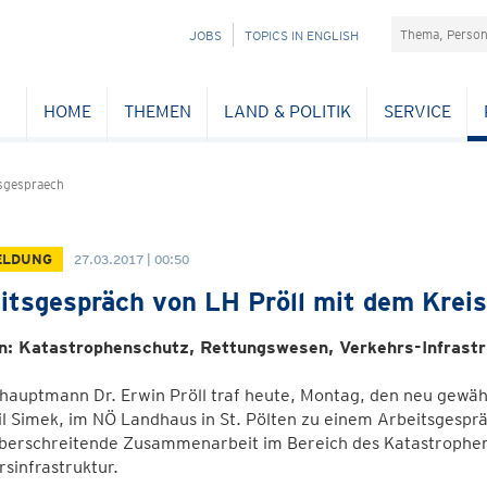
Suchefeld
NAVIGATION
JOBS
TOPICS IN ENGLISH
ÜBERSPRINGEN
HOME
THEMEN
LAND & POLITIK
SERVICE
sgespraech
ELDUNG
27.03.2017 | 00:50
itsgespräch von LH Pröll mit dem Kre
: Katastrophenschutz, Rettungswesen, Verkehrs-Infrastr
hauptmann Dr. Erwin Pröll traf heute, Montag, den neu gewä
 Simek, im NÖ Landhaus in St. Pölten zu einem Arbeitsgespräc
berschreitende Zusammenarbeit im Bereich des Katastrophen
sinfrastruktur.