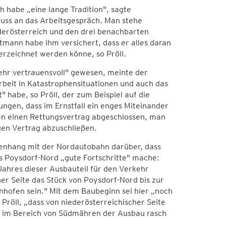
habe „eine lange Tradition", sagte
ss an das Arbeitsgespräch. Man stehe
erösterreich und den drei benachbarten
tmann habe ihm versichert, dass er alles daran
rzeichnet werden könne, so Pröll.
 sehr vertrauensvoll" gewesen, meinte der
eit in Katastrophensituationen und auch das
habe, so Pröll, der zum Beispiel auf die
ngen, dass im Ernstfall ein enges Miteinander
en einen Rettungsvertrag abgeschlossen, man
gen Vertrag abzuschließen.
enhang mit der Nordautobahn darüber, dass
is Poysdorf-Nord „gute Fortschritte" mache:
ahres dieser Ausbauteil für den Verkehr
er Seite das Stück von Poysdorf-Nord bis zur
hofen sein." Mit dem Baubeginn sei hier „noch
 Pröll, „dass von niederösterreichischer Seite
ze im Bereich von Südmähren der Ausbau rasch