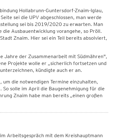
erbindung Hollabrunn-Guntersdorf-Znaim-Iglau,
 Seite sei die UPV abgeschlossen, man werde
gstellung sei bis 2019/2020 zu erwarten. Man
te die Ausbauentwicklung vorangehe, so Pröll.
adt Znaim. Hier sei ein Teil bereits absolviert,
ie Jahre der Zusammenarbeit mit Südmähren",
e Projekte wolle er „sicherlich fortsetzen und
unterzeichnen, kündigte auch er an.
e, um die notwendigen Termine einzuhalten,
. So solle im April die Baugenehmigung für die
ahrung Znaim habe man bereits „einen großen
eim Arbeitsgespräch mit dem Kreishauptmann