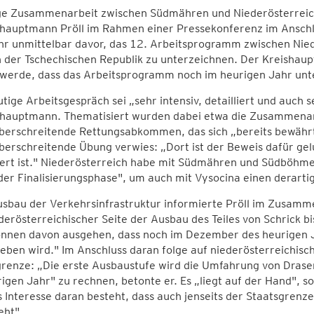
ge Zusammenarbeit zwischen Südmähren und Niederösterreich 
hauptmann Pröll im Rahmen einer Pressekonferenz im Anschlu
r unmittelbar davor, das 12. Arbeitsprogramm zwischen Nied
 der Tschechischen Republik zu unterzeichnen. Der Kreishaup
 werde, dass das Arbeitsprogramm noch im heurigen Jahr unte
tige Arbeitsgespräch sei „sehr intensiv, detailliert und auch
hauptmann. Thematisiert wurden dabei etwa die Zusammenarb
erschreitende Rettungsabkommen, das sich „bereits bewährt" 
erschreitende Übung verwies: „Dort ist der Beweis dafür gelu
iert ist." Niederösterreich habe mit Südmähren und Südböhm
 der Finalisierungsphase", um auch mit Vysocina einen derarti
sbau der Verkehrsinfrastruktur informierte Pröll im Zusamm
derösterreichischer Seite der Ausbau des Teiles von Schrick b
önnen davon ausgehen, dass noch im Dezember des heurigen J
eben wird." Im Anschluss daran folge auf niederösterreichisch
renze: „Die erste Ausbaustufe wird die Umfahrung von Drasen
igen Jahr" zu rechnen, betonte er. Es „liegt auf der Hand", so
 Interesse daran besteht, dass auch jenseits der Staatsgren
eht".