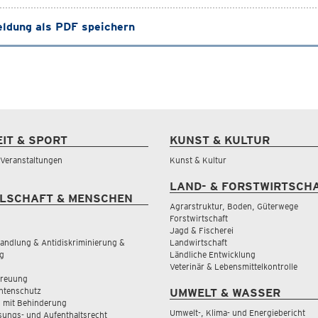
ldung als PDF speichern
EIT & SPORT
KUNST & KULTUR
& Veranstaltungen
Kunst & Kultur
LAND- & FORSTWIRTSCH
LSCHAFT & MENSCHEN
Agrarstruktur, Boden, Güterwege
Forstwirtschaft
Jagd & Fischerei
andlung & Antidiskriminierung &
Landwirtschaft
g
Ländliche Entwicklung
Veterinär & Lebensmittelkontrolle
treuung
tenschutz
UMWELT & WASSER
 mit Behinderung
Umwelt-, Klima- und Energiebericht
sungs- und Aufenthaltsrecht