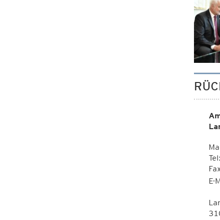
RÜC
Am
La
Mag
Tel
Fa
E-M
La
310