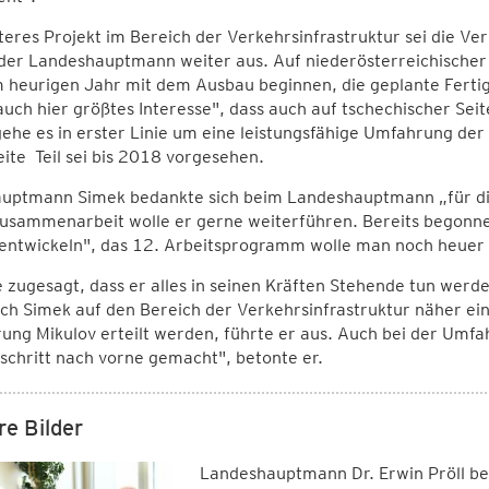
teres Projekt im Bereich der Verkehrsinfrastruktur sei die V
 der Landeshauptmann weiter aus. Auf niederösterreichischer
 heurigen Jahr mit dem Ausbau beginnen, die geplante Ferti
uch hier größtes Interesse", dass auch auf tschechischer Sei
ehe es in erster Linie um eine leistungsfähige Umfahrung der St
ite Teil sei bis 2018 vorgesehen.
auptmann Simek bedankte sich beim Landeshauptmann „für d
usammenarbeit wolle er gerne weiterführen. Bereits begonnen
entwickeln", das 12. Arbeitsprogramm wolle man noch heuer 
 zugesagt, dass er alles in seinen Kräften Stehende tun werd
ch Simek auf den Bereich der Verkehrsinfrastruktur näher ein
ung Mikulov erteilt werden, führte er aus. Auch bei der Umf
schritt nach vorne gemacht", betonte er.
re Bilder
Landeshauptmann Dr. Erwin Pröll b