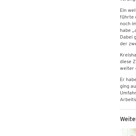
Ein wei
führte
noch im
habe „a
Dabei g
der zwe
Kreish
diese Z
weiter 
Er habe
ging au
Umfahr
Arbeits
Weite