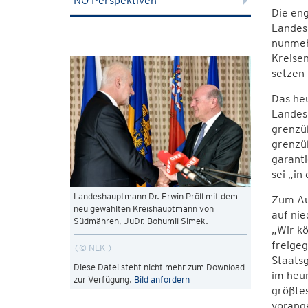
NÖ Perspektiven
Die en
Landes
nunmeh
Kreisen
setzen
Das heu
Landes
grenzüb
grenzüb
garant
sei „in
Landeshauptmann Dr. Erwin Pröll mit dem
Zum Au
neu gewählten Kreishauptmann von
auf nie
Südmähren, JuDr. Bohumil Simek.
„Wir k
freigeg
© NLK
Staatsg
Diese Datei steht nicht mehr zum Download
im heur
zur Verfügung.
Bild anfordern
größtes
vorang