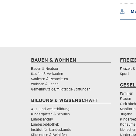
Me
BAUEN & WOHNEN
FREIZ
Bauen & Neubau
Freizeit 
Kaufen & Verkaufen
Sport
Sanieren & Renovieren
Wohnen & Leben
GESEL
Gemeinnützige/mildtätige Stiftungen
Familien
Frauen
BILDUNG & WISSENSCHAFT
Gleichbeh
Aus- und Weiterbildung
Monitorin
Kindergärten & Schulen
Jugend
Landesarchiv
Kinderbe
Landesbibliothek
Konsumen
Institut für Landeskunde
Menschen
Stipendien & Beihilfen
Niederlas