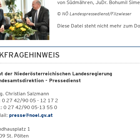
von Südmähren, JuDr. Bohumil Sime
© NÖ Landespressedienst/Filzwieser
Diese Datei steht nicht mehr zum 
KFRAGEHINWEIS
t der Niederösterreichischen Landesregierung
ndesamtsdirektion - Pressedienst
. Christian Salzmann
: 0 27 42/90 05 - 12 17 2
x: 0 27 42/90 05-13 55 0
ail:
presse@noel.gv.at
ndhausplatz 1
9 St. Pölten