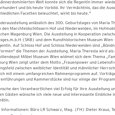
ännerdominierten Welt konnte sich die Regentin immer wieder
rhundert und bis heute Vorbild. Ihr Vermächtnis, das die Auss
hiedlichen Facetten beleuchtet, wirkt bis heute."
derausstellung anlässlich des 300. Geburtstages von Maria T
n den Marchfeldschlössern Hof und Niederweiden, im Hofmobi
ichen Wagenburg Wien. Die Ausstellung in Kooperation zwisch
bsges.m.b.H (SKB) und dem Kunsthistorischen Museum Wien (
entin. Auf Schloss Hof und Schloss Niederweiden sind „Bündn
ormen" die Themen der Ausstellung. Maria Theresia wird als 
iliendepot Möbel Museum Wien widmet sich dem Thema „Famil
urg Wien zeigt unter dem Motto „Frauenpower und Lebensfreu
gsfeld zwischen weiblicher Identität und männlicher Herrsc
lich mit einem umfangreichen Rahmenprogramm auf. Vorträge
renführungen und Kammerstücke sind nur einige der Program
nsche den Verantwortlichen viel Erfolg für ihre Ausstellung 
en Gästen wünsche ich viele neue und interessante Einblicke i
ätin.
 Informationen: Büro LR Schwarz, Mag. (FH) Dieter Kraus, 