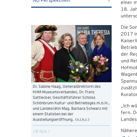
NÖ Perspektiven
einer m
18. Jah
untersc
Die Son
2017 i
Kaiserl
Betrie
der Reg
und Ref
Hofmob
Wagenb
Spannun
Dr. Sabine Haag, Generaldirektorin des
zusätz
KHM-Museumsverbandes, Dr. Franz
Kurato
Sattlecker, Geschäftsführer Schloss
Schönbrunn Kultur- und Betriebsges.m.b.H.,
„Ich wü
und Landesrätin Mag. Barbara Schwarz mit
fern. D
einem Statisten bei der
Landesr
Ausstellungseröffnung. (v.l.n.r.)
Nähere
© NLK