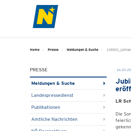
Home
Presse
Meldungen & Suche
126001_jubilae
PRESSE
16.03.20
Jubi
Meldungen & Suche
eröf
Landespressedienst
LR Sch
Publikationen
Die Son
Amtliche Nachrichten
feierli
gekennz