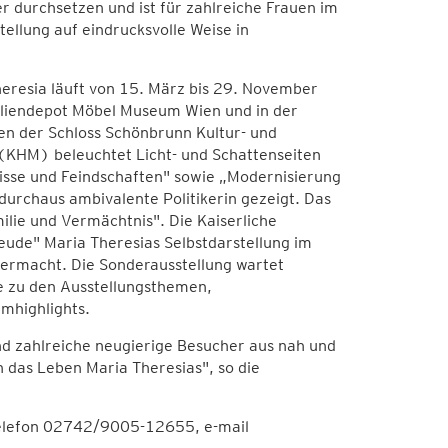
 durchsetzen und ist für zahlreiche Frauen im
tellung auf eindrucksvolle Weise in
heresia läuft von 15. März bis 29. November
liendepot Möbel Museum Wien und in der
en der Schloss Schönbrunn Kultur- und
KHM) beleuchtet Licht- und Schattenseiten
isse und Feindschaften" sowie „Modernisierung
durchaus ambivalente Politikerin gezeigt. Das
ie und Vermächtnis". Die Kaiserliche
de" Maria Theresias Selbstdarstellung im
hermacht. Die Sonderausstellung wartet
 zu den Ausstellungsthemen,
mhighlights.
und zahlreiche neugierige Besucher aus nah und
n das Leben Maria Theresias", so die
Telefon 02742/9005-12655, e-mail