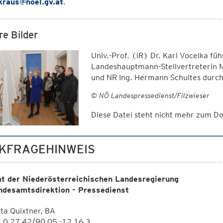
.kraus@noel.gv.at
.
re Bilder
Univ.-Prof. (iR) Dr. Karl Vocelka f
Landeshauptmann-Stellvertreterin 
und NR Ing. Hermann Schultes durch 
© NÖ Landespressedienst/Filzwieser
Diese Datei steht nicht mehr zum 
KFRAGEHINWEIS
t der Niederösterreichischen Landesregierung
ndesamtsdirektion - Pressedienst
ta Quixtner, BA
: 0 27 42/90 05 -12 16 3