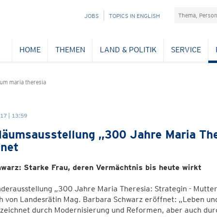
Suchefeld
NAVIGATION
JOBS
TOPICS IN ENGLISH
ÜBERSPRINGEN
HOME
THEMEN
LAND & POLITIK
SERVICE
um maria theresia
17 | 13:59
läumsausstellung „300 Jahre Maria The
fnet
warz: Starke Frau, deren Vermächtnis bis heute wirkt
derausstellung „300 Jahre Maria Theresia: Strategin - Mutte
ch von Landesrätin Mag. Barbara Schwarz eröffnet: „Leben un
eichnet durch Modernisierung und Reformen, aber auch durch