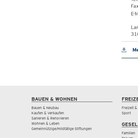
Fa
E-M
La
310
Me
BAUEN & WOHNEN
FREIZ
Bauen & Neubau
Freizeit 
Kaufen & Verkaufen
Sport
Sanieren & Renovieren
Wohnen & Leben
GESEL
Gemeinnützige/mildtätige Stiftungen
Familien