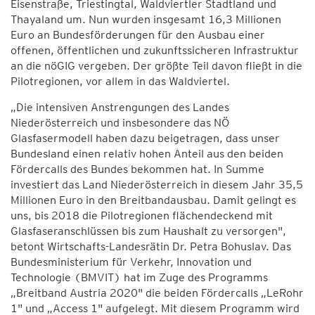
Eisenstraße, Triestingtal, Waldviertler Stadtland und
Thayaland um. Nun wurden insgesamt 16,3 Millionen
Euro an Bundesförderungen für den Ausbau einer
offenen, öffentlichen und zukunftssicheren Infrastruktur
an die nöGIG vergeben. Der größte Teil davon fließt in die
Pilotregionen, vor allem in das Waldviertel.
„Die intensiven Anstrengungen des Landes
Niederösterreich und insbesondere das NÖ
Glasfasermodell haben dazu beigetragen, dass unser
Bundesland einen relativ hohen Anteil aus den beiden
Fördercalls des Bundes bekommen hat. In Summe
investiert das Land Niederösterreich in diesem Jahr 35,5
Millionen Euro in den Breitbandausbau. Damit gelingt es
uns, bis 2018 die Pilotregionen flächendeckend mit
Glasfaseranschlüssen bis zum Haushalt zu versorgen",
betont Wirtschafts-Landesrätin Dr. Petra Bohuslav. Das
Bundesministerium für Verkehr, Innovation und
Technologie (BMVIT) hat im Zuge des Programms
„Breitband Austria 2020" die beiden Fördercalls „LeRohr
1" und „Access 1" aufgelegt. Mit diesem Programm wird