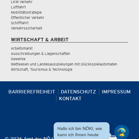
LKW Verkehr
Luftfahrt
Mobilitätsstrategie
Öffentlicher Verkehr
Schifffahrt
Verkehrssicherheit
WIRTSCHAFT & ARBEIT
Arbeitsmarkt
Ausschreibungen & Liegenschaften
Gewerbe
Wettwesen und Landesausspielungen mit Glücksspielautomaten
Wirtschaft, Tourismus & Technologie
BARRIEREFREIHEIT
DATENSCHUTZ
IMPRESSUM
KONTAKT
Hallo ich bin NÖKI, wie
kann ich Ihnen heute
© 2026 Amt der NÖ Landesregierung