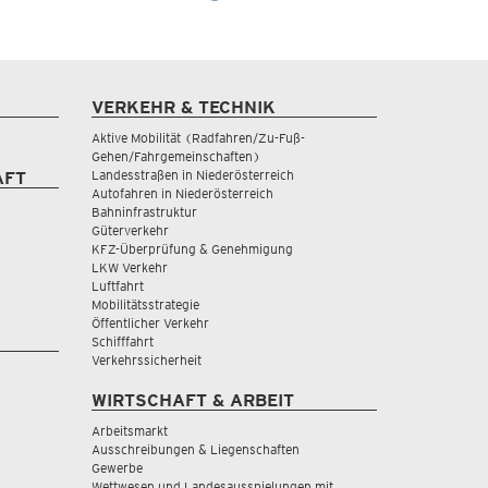
VERKEHR & TECHNIK
Aktive Mobilität (Radfahren/Zu-Fuß-
Gehen/Fahrgemeinschaften)
Landesstraßen in Niederösterreich
AFT
Autofahren in Niederösterreich
Bahninfrastruktur
Güterverkehr
KFZ-Überprüfung & Genehmigung
LKW Verkehr
Luftfahrt
Mobilitätsstrategie
Öffentlicher Verkehr
Schifffahrt
Verkehrssicherheit
WIRTSCHAFT & ARBEIT
Arbeitsmarkt
Ausschreibungen & Liegenschaften
Gewerbe
Wettwesen und Landesausspielungen mit