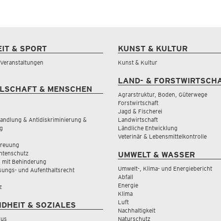
EIT & SPORT
KUNST & KULTUR
& Veranstaltungen
Kunst & Kultur
LAND- & FORSTWIRTSCH
LSCHAFT & MENSCHEN
Agrarstruktur, Boden, Güterwege
Forstwirtschaft
Jagd & Fischerei
andlung & Antidiskriminierung &
Landwirtschaft
g
Ländliche Entwicklung
Veterinär & Lebensmittelkontrolle
treuung
tenschutz
UMWELT & WASSER
 mit Behinderung
Umwelt-, Klima- und Energiebericht
sungs- und Aufenthaltsrecht
Abfall
Energie
z
Klima
Luft
DHEIT & SOZIALES
Nachhaltigkeit
rus
Naturschutz