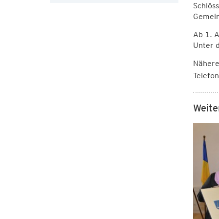
Schlöss
Gemein
Ab 1. A
Unter d
Nähere 
Telefo
Weite