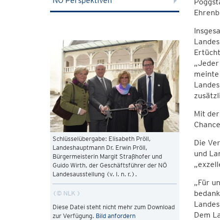
NÖ Perspektiven
Pöggsta
Ehrenbü
Insgesa
Landesh
Ertücht
„Jeder 
meinte 
Landes
zusätzl
Mit der
Chance 
Schlüsselübergabe: Elisabeth Pröll,
Die Ve
Landeshauptmann Dr. Erwin Pröll,
und Lan
Bürgermeisterin Margit Straßhofer und
„exzel
Guido Wirth, der Geschäftsführer der NÖ
Landesausstellung (v. l. n. r.).
„Für un
bedankt
© NLK
Landes
Diese Datei steht nicht mehr zum Download
Dem La
zur Verfügung.
Bild anfordern