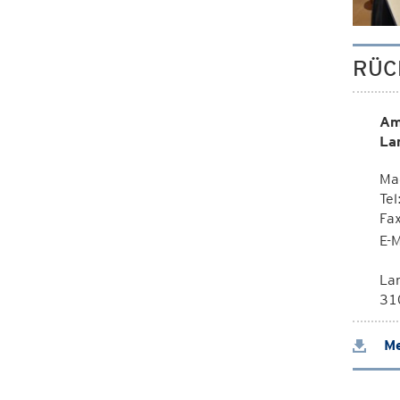
RÜC
Am
La
Mag
Tel
Fa
E-M
La
310
Me