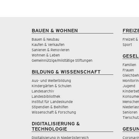
BAUEN & WOHNEN
FREIZ
Bauen & Neubau
Freizeit 
Kaufen & Verkaufen
Sport
Sanieren & Renovieren
Wohnen & Leben
GESEL
Gemeinnützige/mildtätige Stiftungen
Familien
Frauen
BILDUNG & WISSENSCHAFT
Gleichbeh
Aus- und Weiterbildung
Monitorin
Kindergärten & Schulen
Jugend
Landesarchiv
Kinderbe
Landesbibliothek
Konsumen
Institut für Landeskunde
Menschen
Stipendien & Beihilfen
Niederlas
Wissenschaft & Forschung
Senioren
Tierschut
DIGITALISIERUNG &
TECHNOLOGIE
GESUN
Digitalisierung in Niederösterreich
Coronavi