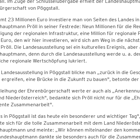
ll. Im Zuge der Schlüsselübergabe erhielt der Landeshauptman
rgerschaft von Pöggstall.
mt 23 Millionen Euro investiere man von Seiten des Landes in
auptmann Pröll in seiner Festrede: Neun Millionen für die Ren
igung der regionalen Infrastruktur, eine Million für regionale
Euro, den wir hier investieren, wird sich am Weg in die nächs
Pröll. Die Landesausstellung sei ein kulturelles Ereignis, aber 
hauptmann, denn durch die Landesausstellung werde u. a. der
iche regionale Wertschöpfung lukriert.
 Landesausstellung in Pöggstall blicke man „zurück in die Ges
ergreifen, eine Brücke in die Zukunft zu bauen", betonte d
rleihung der Ehrenbürgerschaft werte er auch als „Anerken
d Niederösterreich", bedankte sich Pröll nicht nur für die „Ehr
lente Zusammenarbeit".
s in Pöggstall ist das heute ein besonderer und wichtiger Tag"
e sich für die tolle Zusammenarbeit mit dem Land Niederöst
hauptmann und meinte: „Wir können miteinander den kommend
ndeshauptmann dankte sie besonders auch für die Zusammena