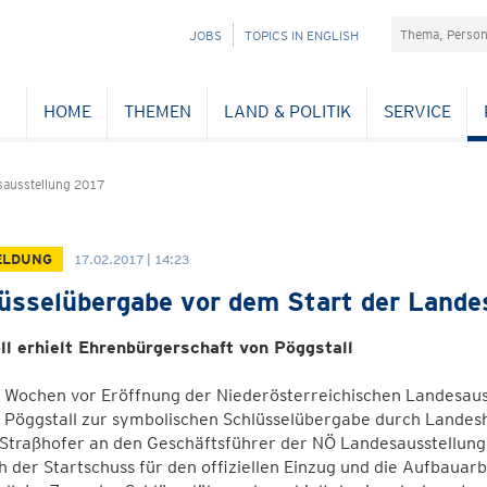
Suchefeld
NAVIGATION
JOBS
TOPICS IN ENGLISH
ÜBERSPRINGEN
HOME
THEMEN
LAND & POLITIK
SERVICE
ausstellung 2017
ELDUNG
17.02.2017 | 14:23
üsselübergabe vor dem Start der Lande
ll erhielt Ehrenbürgerschaft von Pöggstall
 Wochen vor Eröffnung der Niederösterreichischen Landesauss
s Pöggstall zur symbolischen Schlüsselübergabe durch Landes
Straßhofer an den Geschäftsführer der NÖ Landesausstellunge
h der Startschuss für den offiziellen Einzug und die Aufbauar