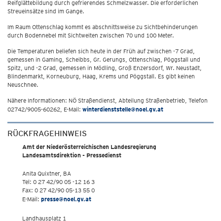
Reifglättebildung durch gefrierendes Schmelzwasser. Die erforderlichen
Streueinsätze sind im Gange.
Im Raum Ottenschlag kommt es abschnittsweise zu Sichtbehinderungen
durch Bodennebel mit Sichtweiten zwischen 70 und 100 Meter.
Die Temperaturen beliefen sich heute in der Früh auf zwischen -7 Grad,
gemessen in Gaming, Scheibbs, Gr. Gerungs, Ottenschlag, Pöggstall und
Spitz, und -2 Grad, gemessen in Mödling, Groß Enzersdorf, Wr. Neustadt,
Blindenmarkt, Korneuburg, Haag, Krems und Pöggstall. Es gibt keinen
Neuschnee.
Nähere Informationen: NÖ Straßendienst, Abteilung Straßenbetrieb, Telefon
02742/9005-60262, E-Mail:
winterdienststelle@noel.gv.at
RÜCKFRAGEHINWEIS
Amt der Niederösterreichischen Landesregierung
Landesamtsdirektion - Pressedienst
Anita Quixtner, BA
Tel: 0 27 42/90 05 -12 16 3
Fax: 0 27 42/90 05-13 55 0
E-Mail:
presse@noel.gv.at
Landhausplatz 1