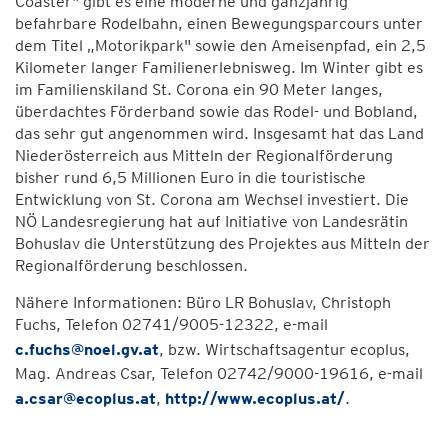
Coaster" gibt es eine moderne und ganzjährig
befahrbare Rodelbahn, einen Bewegungsparcours unter
dem Titel „Motorikpark" sowie den Ameisenpfad, ein 2,5
Kilometer langer Familienerlebnisweg. Im Winter gibt es
im Familienskiland St. Corona ein 90 Meter langes,
überdachtes Förderband sowie das Rodel- und Bobland,
das sehr gut angenommen wird. Insgesamt hat das Land
Niederösterreich aus Mitteln der Regionalförderung
bisher rund 6,5 Millionen Euro in die touristische
Entwicklung von St. Corona am Wechsel investiert. Die
NÖ Landesregierung hat auf Initiative von Landesrätin
Bohuslav die Unterstützung des Projektes aus Mitteln der
Regionalförderung beschlossen.
Nähere Informationen: Büro LR Bohuslav, Christoph
Fuchs, Telefon 02741/9005-12322, e-mail
c.fuchs@noel.gv.at
, bzw. Wirtschaftsagentur ecoplus,
Mag. Andreas Csar, Telefon 02742/9000-19616, e-mail
a.csar@ecoplus.at
,
http://www.ecoplus.at/
.