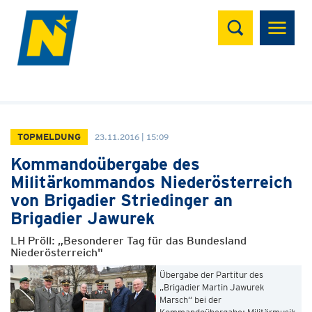
Suchen
TOPMELDUNG
23.11.2016 | 15:09
Kommandoübergabe des
Militärkommandos Niederösterreich
von Brigadier Striedinger an
Brigadier Jawurek
LH Pröll: „Besonderer Tag für das Bundesland
Niederösterreich"
Übergabe der Partitur des
„Brigadier Martin Jawurek
Marsch“ bei der