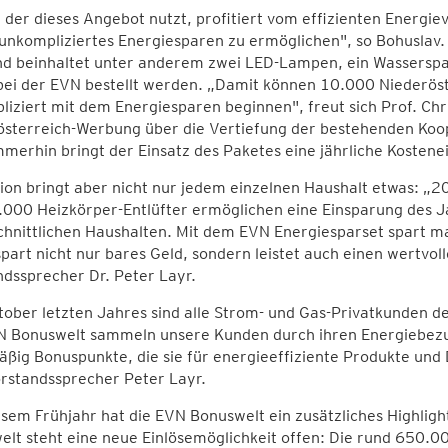
 der dieses Angebot nutzt, profitiert vom effizienten Energiev
unkompliziertes Energiesparen zu ermöglichen", so Bohuslav.
nd beinhaltet unter anderem zwei LED-Lampen, ein Wasserspar
bei der EVN bestellt werden. „Damit können 10.000 Niederös
iziert mit dem Energiesparen beginnen", freut sich Prof. Ch
österreich-Werbung über die Vertiefung der bestehenden Koo
merhin bringt der Einsatz des Paketes eine jährliche Kostene
tion bringt aber nicht nur jedem einzelnen Haushalt etwas: 
.000 Heizkörper-Entlüfter ermöglichen eine Einsparung des 
hnittlichen Haushalten. Mit dem EVN Energiesparset spart m
spart nicht nur bares Geld, sondern leistet auch einen wertvol
dssprecher Dr. Peter Layr.
tober letzten Jahres sind alle Strom- und Gas-Privatkunden d
N Bonuswelt sammeln unsere Kunden durch ihren Energiebezu
ßig Bonuspunkte, die sie für energieeffiziente Produkte und 
rstandssprecher Peter Layr.
esem Frühjahr hat die EVN Bonuswelt ein zusätzliches Highligh
elt steht eine neue Einlösemöglichkeit offen: Die rund 650