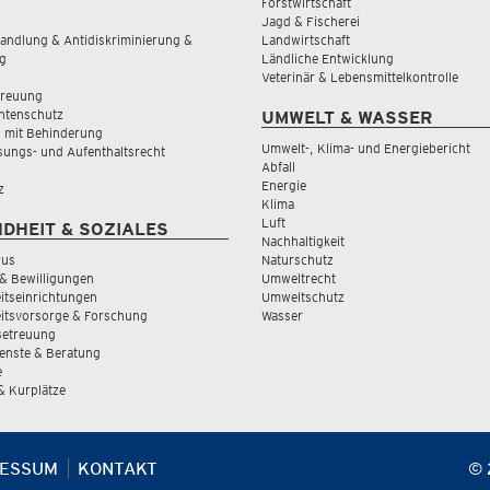
Forstwirtschaft
Jagd & Fischerei
andlung & Antidiskriminierung &
Landwirtschaft
g
Ländliche Entwicklung
Veterinär & Lebensmittelkontrolle
treuung
tenschutz
UMWELT & WASSER
 mit Behinderung
Umwelt-, Klima- und Energiebericht
sungs- und Aufenthaltsrecht
Abfall
Energie
z
Klima
Luft
DHEIT & SOZIALES
Nachhaltigkeit
rus
Naturschutz
& Bewilligungen
Umweltrecht
tseinrichtungen
Umweltschutz
itsvorsorge & Forschung
Wasser
Betreuung
ienste & Beratung
e
 & Kurplätze
RESSUM
KONTAKT
© 