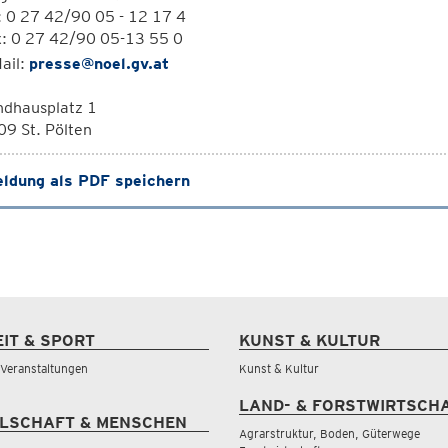
: 0 27 42/90 05 - 12 17 4
x: 0 27 42/90 05-13 55 0
ail:
presse@noel.gv.at
ndhausplatz 1
9 St. Pölten
ldung als PDF speichern
EIT & SPORT
KUNST & KULTUR
& Veranstaltungen
Kunst & Kultur
LAND- & FORSTWIRTSCH
LSCHAFT & MENSCHEN
Agrarstruktur, Boden, Güterwege