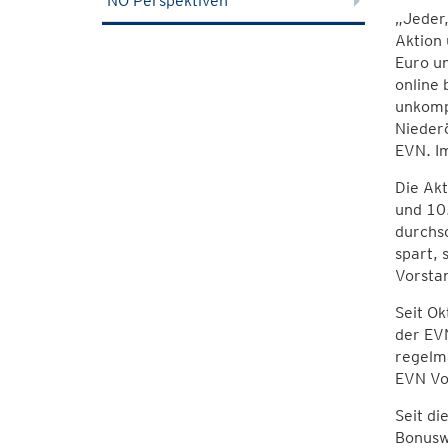
NÖ Perspektiven
„Jeder,
Aktion 
Euro u
online 
unkompl
Nieder
EVN. Im
Die Ak
und 10
durchsc
spart, 
Vorstan
Seit Ok
der EV
regelmä
EVN Vo
Seit di
Bonusw