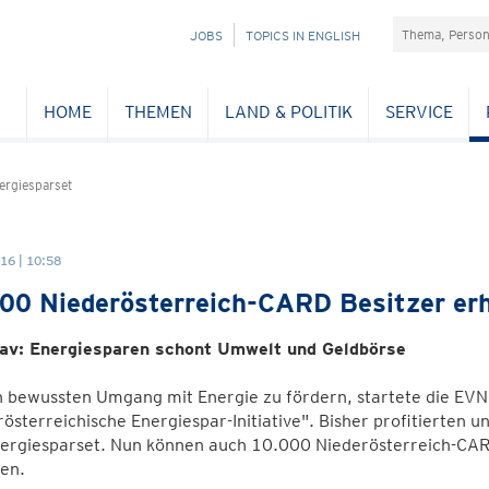
Suchefeld
NAVIGATION
JOBS
TOPICS IN ENGLISH
ÜBERSPRINGEN
HOME
THEMEN
LAND & POLITIK
SERVICE
rgiesparset
16 | 10:58
00 Niederösterreich-CARD Besitzer er
av: Energiesparen schont Umwelt und Geldbörse
 bewussten Umgang mit Energie zu fördern, startete die EVN
österreichische Energiespar-Initiative". Bisher profitierten
ergiesparset. Nun können auch 10.000 Niederösterreich-CARD
en.