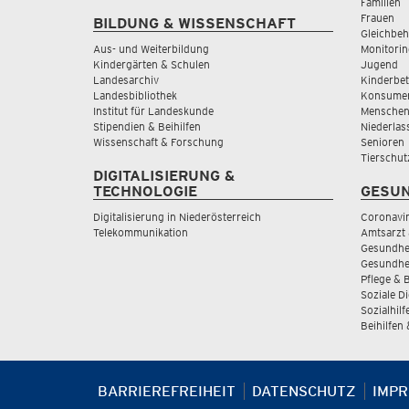
Familien
Frauen
BILDUNG & WISSENSCHAFT
Gleichbeh
Aus- und Weiterbildung
Monitorin
Kindergärten & Schulen
Jugend
Landesarchiv
Kinderbe
Landesbibliothek
Konsumen
Institut für Landeskunde
Menschen
Stipendien & Beihilfen
Niederlas
Wissenschaft & Forschung
Senioren
Tierschut
DIGITALISIERUNG &
TECHNOLOGIE
GESUN
Digitalisierung in Niederösterreich
Coronavi
Telekommunikation
Amtsarzt 
Gesundhei
Gesundhe
Pflege & 
Soziale D
Sozialhilf
Beihilfen
BARRIEREFREIHEIT
DATENSCHUTZ
IMP