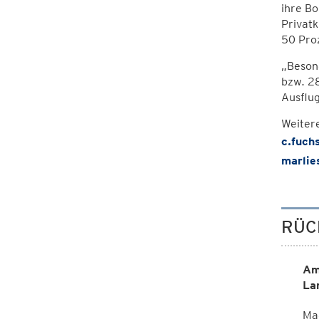
ihre Bo
Privat
50 Proz
„Beson
bzw. 28
Ausflug
Weiter
c.fuch
marlie
RÜC
Am
La
Ma