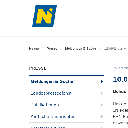
Home
Presse
Meldungen & Suche
123692_evn ene
PRESSE
05.10.20
10.0
Meldungen & Suche
Bohusl
Landespressedienst
Um den
Publikationen
„Nieder
Amtliche Nachrichten
EVN En
erwerb