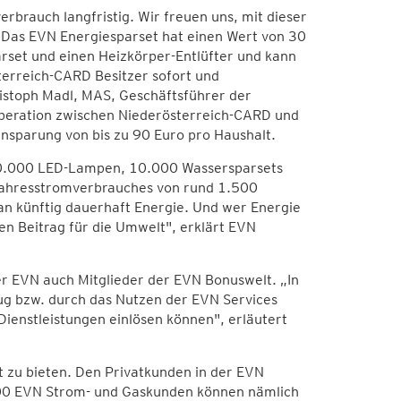
erbrauch langfristig. Wir freuen uns, mit dieser
 Das EVN Energiesparset hat einen Wert von 30
set und einen Heizkörper-Entlüfter und kann
terreich-CARD Besitzer sofort und
ristoph Madl, MAS, Geschäftsführer der
peration zwischen Niederösterreich-CARD und
insparung von bis zu 90 Euro pro Haushalt.
„20.000 LED-Lampen, 10.000 Wassersparsets
Jahresstromverbrauches von rund 1.500
an künftig dauerhaft Energie. Und wer Energie
len Beitrag für die Umwelt", erklärt EVN
er EVN auch Mitglieder der EVN Bonuswelt. „In
g bzw. durch das Nutzen der EVN Services
Dienstleistungen einlösen können", erläutert
t zu bieten. Den Privatkunden in der EVN
.000 EVN Strom- und Gaskunden können nämlich