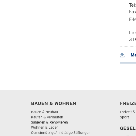
Tel
Fa
E-M
La
310
Me
BAUEN & WOHNEN
FREIZ
Bauen & Neubau
Freizeit 
Kaufen & Verkaufen
Sport
Sanieren & Renovieren
Wohnen & Leben
GESEL
Gemeinnützige/mildtätige Stiftungen