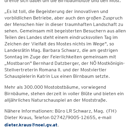
drehte sich dabei um die Birnbaumblüte und den Most.
„Es ist toll, die Begeisterung der innovativen und
vorbildlichen Betriebe, aber auch den großen Zuspruch
der Menschen hier in dieser traumhaften Landschaft zu
sehen. Gemeinsam mit begeisterten Besuchern aus allen
Teilen des Landes steht einem eindrucksvollen Tag im
Zeichen der Vielfalt des Mostes nichts im Wege", so
Landesrätin Mag. Barbara Schwarz, die am gestrigen
Sonntag im Zuge der Feierlichkeiten gemeinsam mit
„Mostbaron" Bernhard Datzberger, der NÖ Mostkönigin-
Stellvertreterin Romana II. und der Mostviertler
Schauspielerin Katrin Lux einen Birnbaum setzte.
Mehr als 300.000 Mostobstbäume, vorwiegend
Birnbäume, stehen derzeit in voller Blüte und bieten ein
alljährliches Naturschauspiel an der Moststraße.
Nähere Informationen: Büro LR Schwarz, Mag. (FH)
Dieter Kraus, Telefon 02742/9005-12655, e-mail
dieter.kraus@noel.gv.at
.