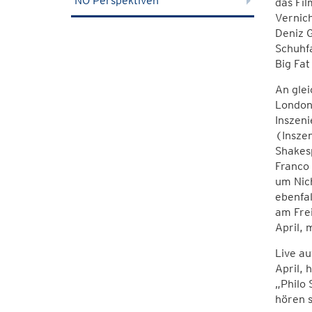
NÖ Perspektiven
das Fi
Vernich
Deniz G
Schuhf
Big Fat
An gle
London 
Inszen
(Inszen
Shakes
Franco
um Nich
ebenfal
am Frei
April, 
Live au
April, 
„Philo 
hören 