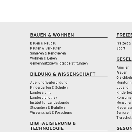
BAUEN & WOHNEN
FREIZ
Bauen & Neubau
Freizeit 
Kaufen & Verkaufen
Sport
Sanieren & Renovieren
Wohnen & Leben
GESEL
Gemeinnützige/mildtätige Stiftungen
Familien
Frauen
BILDUNG & WISSENSCHAFT
Gleichbeh
Aus- und Weiterbildung
Monitorin
Kindergärten & Schulen
Jugend
Landesarchiv
Kinderbe
Landesbibliothek
Konsumen
Institut für Landeskunde
Menschen
Stipendien & Beihilfen
Niederlas
Wissenschaft & Forschung
Senioren
Tierschut
DIGITALISIERUNG &
TECHNOLOGIE
GESUN