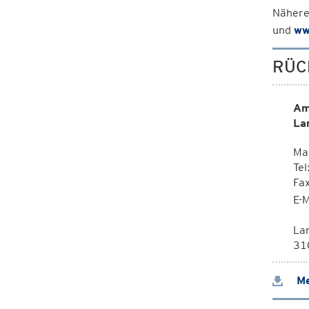
Nähere
und
ww
RÜC
Am
La
Mag
Tel
Fa
E-M
La
310
Me