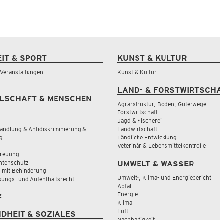
EIT & SPORT
KUNST & KULTUR
& Veranstaltungen
Kunst & Kultur
LAND- & FORSTWIRTSCH
LSCHAFT & MENSCHEN
Agrarstruktur, Boden, Güterwege
Forstwirtschaft
Jagd & Fischerei
andlung & Antidiskriminierung &
Landwirtschaft
g
Ländliche Entwicklung
Veterinär & Lebensmittelkontrolle
treuung
tenschutz
UMWELT & WASSER
 mit Behinderung
Umwelt-, Klima- und Energiebericht
sungs- und Aufenthaltsrecht
Abfall
Energie
z
Klima
Luft
DHEIT & SOZIALES
Nachhaltigkeit