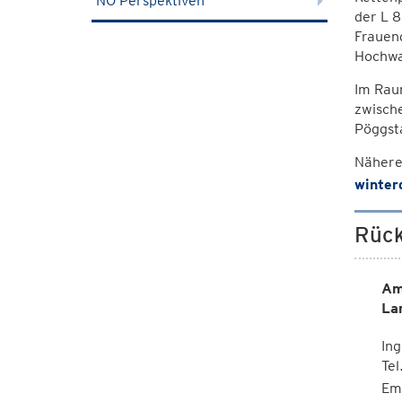
NÖ Perspektiven
der L 8
Frauend
Hochwa
Im Raum
zwische
Pöggsta
Nähere
winter
Rück
Am
La
Ing
Te
Em