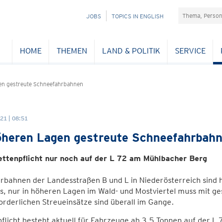
Suchefeld
NAVIGATION
JOBS
TOPICS IN ENGLISH
ÜBERSPRINGEN
HOME
THEMEN
LAND & POLITIK
SERVICE
en gestreute Schneefahrbahnen
21 | 08:51
öheren Lagen gestreute Schneefahrbah
ttenpflicht nur noch auf der L 72 am Mühlbacher Berg
rbahnen der Landesstraßen B und L in Niederösterreich sind 
ss, nur in höheren Lagen im Wald- und Mostviertel muss mit 
orderlichen Streueinsätze sind überall im Gange.
flicht besteht aktuell für Fahrzeuge ab 3,5 Tonnen auf der 