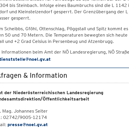
304 bis Steinbach. Infolge eines Baumbruchs sind die L 1142
orf und Kleinstelzendorf gesperrt. Der Grenzübergang der L
sser gesperrt.
 Scheibbs, Gföhl, Ottenschlag, Pöggstall und Spitz kommt es
n 50 und 70 Metern. Die Temperaturen bewegten sich heute in
ll und +2 Grad Celsius in Persenbeug und Atzenbrugg.
 Informationen beim Amt der NÖ Landesregierung, NÖ Straß
dienststelle@noel.gv.at
fragen & Information
t der Niederösterreichischen Landesregierung
ndesamtsdirektion/Öffentlichkeitsarbeit
. Mag. Johannes Seiter
l.: 02742/9005-12174
ail:
presse@noel.gv.at