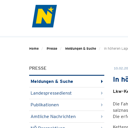
Home
Presse
Meldungen & Suche
In höheren Lag
PRESSE
10.02.20
In h
Meldungen & Suche
Lkw-Ke
Landespressedienst
Die Fah
Publikationen
salzna
Amtliche Nachrichten
Die erf
Kettenp