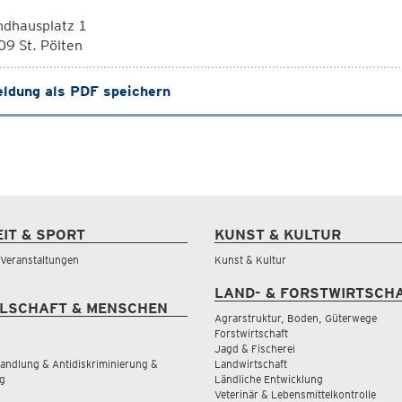
ndhausplatz 1
9 St. Pölten
ldung als PDF speichern
EIT & SPORT
KUNST & KULTUR
& Veranstaltungen
Kunst & Kultur
LAND- & FORSTWIRTSCH
LSCHAFT & MENSCHEN
Agrarstruktur, Boden, Güterwege
Forstwirtschaft
Jagd & Fischerei
andlung & Antidiskriminierung &
Landwirtschaft
g
Ländliche Entwicklung
Veterinär & Lebensmittelkontrolle