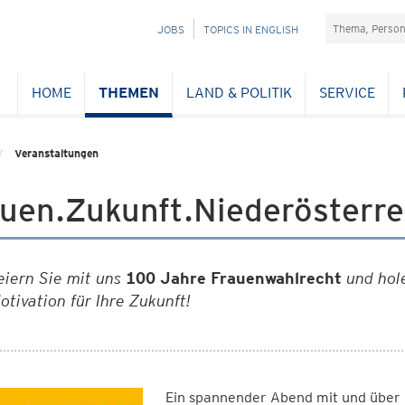
Suchefeld
NAVIGATION
JOBS
TOPICS IN ENGLISH
ÜBERSPRINGEN
HOME
THEMEN
LAND & POLITIK
SERVICE
Veranstaltungen
uen.Zukunft.Niederösterre
eiern Sie mit uns
100 Jahre Frauenwahlrecht
und hole
otivation für Ihre Zukunft!
Ein spannender Abend mit und über N