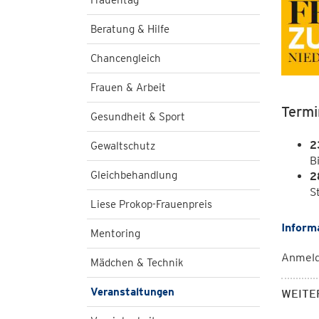
Frauentag
Beratung & Hilfe
Chancengleich
Frauen & Arbeit
Termi
Gesundheit & Sport
2
Gewaltschutz
B
Gleichbehandlung
2
S
Liese Prokop-Frauenpreis
Inform
Mentoring
Anmel
Mädchen & Technik
Veranstaltungen
WEITE