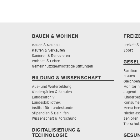
BAUEN & WOHNEN
FREIZ
Bauen & Neubau
Freizeit 
Kaufen & Verkaufen
Sport
Sanieren & Renovieren
Wohnen & Leben
GESEL
Gemeinnützige/mildtätige Stiftungen
Familien
Frauen
BILDUNG & WISSENSCHAFT
Gleichbeh
Aus- und Weiterbildung
Monitorin
Kindergärten & Schulen
Jugend
Landesarchiv
Kinderbe
Landesbibliothek
Konsumen
Institut für Landeskunde
Menschen
Stipendien & Beihilfen
Niederlas
Wissenschaft & Forschung
Senioren
Tierschut
DIGITALISIERUNG &
TECHNOLOGIE
GESUN