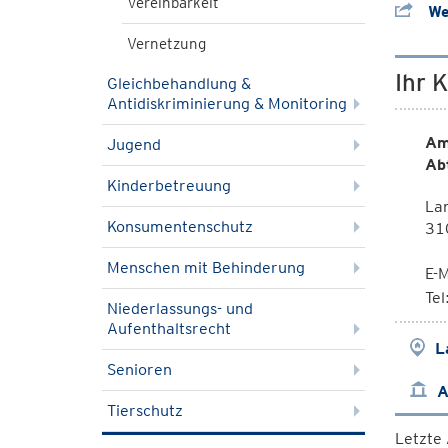
Vereinbarkeit
Wei
Vernetzung
Ihr 
Gleichbehandlung &
Antidiskriminierung & Monitoring
Am
Jugend
Ab
Kinderbetreuung
Lan
Konsumentenschutz
310
Menschen mit Behinderung
E-M
Te
Niederlassungs- und
Aufenthaltsrecht
L
Senioren
A
Tierschutz
Letzte