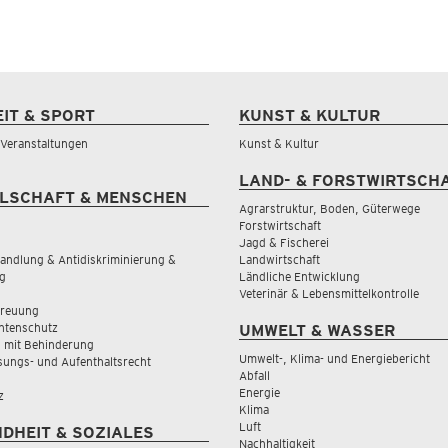
EIT & SPORT
KUNST & KULTUR
& Veranstaltungen
Kunst & Kultur
LAND- & FORSTWIRTSCH
LSCHAFT & MENSCHEN
Agrarstruktur, Boden, Güterwege
Forstwirtschaft
Jagd & Fischerei
andlung & Antidiskriminierung &
Landwirtschaft
g
Ländliche Entwicklung
Veterinär & Lebensmittelkontrolle
treuung
tenschutz
UMWELT & WASSER
 mit Behinderung
Umwelt-, Klima- und Energiebericht
sungs- und Aufenthaltsrecht
Abfall
Energie
z
Klima
Luft
DHEIT & SOZIALES
Nachhaltigkeit