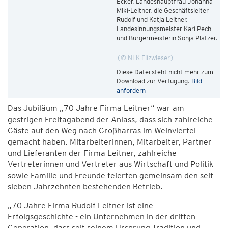
Ecker, Landeshauptfrau Johanna
Mikl-Leitner, die Geschäftsleiter
Rudolf und Katja Leitner,
Landesinnungsmeister Karl Pech
und Bürgermeisterin Sonja Platzer.
© NLK Filzwieser
Diese Datei steht nicht mehr zum
Download zur Verfügung.
Bild
anfordern
Das Jubiläum „70 Jahre Firma Leitner“ war am
gestrigen Freitagabend der Anlass, dass sich zahlreiche
Gäste auf den Weg nach Großharras im Weinviertel
gemacht haben. Mitarbeiterinnen, Mitarbeiter, Partner
und Lieferanten der Firma Leitner, zahlreiche
Vertreterinnen und Vertreter aus Wirtschaft und Politik
sowie Familie und Freunde feierten gemeinsam den seit
sieben Jahrzehnten bestehenden Betrieb.
„70 Jahre Firma Rudolf Leitner ist eine
Erfolgsgeschichte - ein Unternehmen in der dritten
Generation, dass seit seinem Ursprung Tradition und