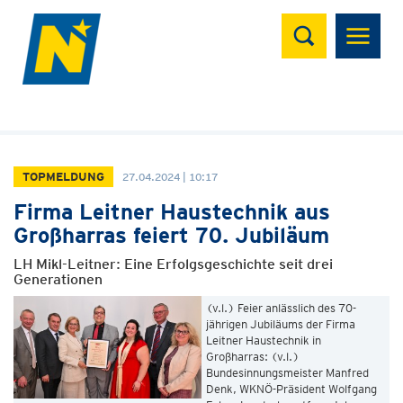
Suchen
TOPMELDUNG
27.04.2024 | 10:17
Firma Leitner Haustechnik aus
Großharras feiert 70. Jubiläum
LH Mikl-Leitner: Eine Erfolgsgeschichte seit drei
Generationen
(v.l.) Feier anlässlich des 70-
jährigen Jubiläums der Firma
Leitner Haustechnik in
Großharras: (v.l.)
Bundesinnungsmeister Manfred
Denk, WKNÖ-Präsident Wolfgang