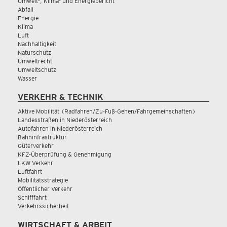
Umwelt-, Klima- und Energiebericht
Abfall
Energie
Klima
Luft
Nachhaltigkeit
Naturschutz
Umweltrecht
Umweltschutz
Wasser
VERKEHR & TECHNIK
Aktive Mobilität (Radfahren/Zu-Fuß-Gehen/Fahrgemeinschaften)
Landesstraßen in Niederösterreich
Autofahren in Niederösterreich
Bahninfrastruktur
Güterverkehr
KFZ-Überprüfung & Genehmigung
LKW Verkehr
Luftfahrt
Mobilitätsstrategie
Öffentlicher Verkehr
Schifffahrt
Verkehrssicherheit
WIRTSCHAFT & ARBEIT