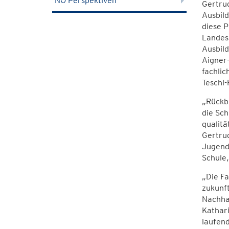
NÖ Perspektiven
Gertrud
Ausbild
diese P
Landesr
Ausbild
Aigner-
fachlic
Teschl-
„Rückbl
die Sch
qualitä
Gertrud
Jugend
Schule,
„Die F
zukunft
Nachhal
Kathari
laufend