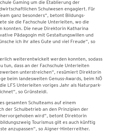
hschule Gaming um die Etablierung der
dwirtschaftlichen Schulwesen engagiert. Für
 Team ganz besonders“, betont Bildungs-
ete sie die Fachschule Unterleiten, wo die
n konnten. Die neue Direktorin Katharina
ovative Pädagogin mit Gestaltungswillen und
che ich ihr alles Gute und viel Freude“, so
ierlich weiterentwickelt werden konnten, sodass
zu tun, dass an der Fachschule Unterleiten
tbewerben unterstreichen“, resümiert Direktorin
Siege beim landesweiten Genuss-Awards, beim NÖ
 LFS Unterleiten voriges Jahr als Naturpark-
chnet“, so Grünsteidl.
 des gesamten Schulteams auf einem
h der Schulbetrieb an den Prinzipien der
 hervorgehoben wird“, betont Direktorin
ildungszweig Tourismus gilt es auch künftig
ste anzupassen“, so Aigner-Hinterreither.