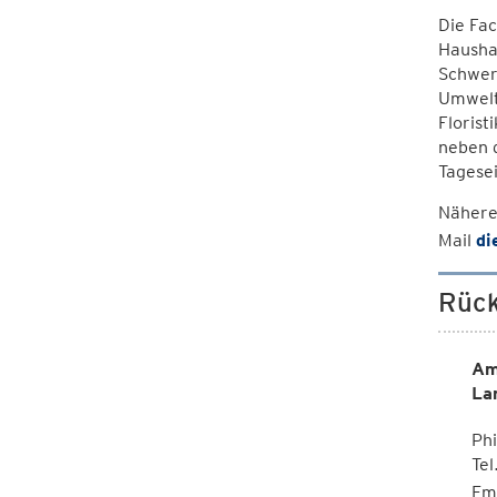
Die Fac
Hausha
Schwer
Umweltf
Florist
neben d
Tagese
Nähere
Mail
di
Rück
Am
La
Phi
Te
Em