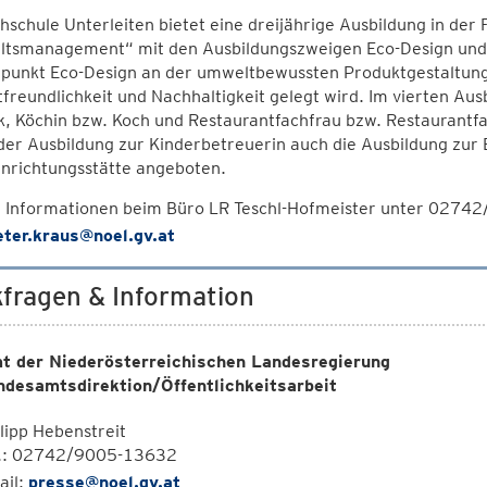
hschule Unterleiten bietet eine dreijährige Ausbildung in der
ltsmanagement“ mit den Ausbildungszweigen Eco-Design und T
punkt Eco-Design an der umweltbewussten Produktgestaltung,
reundlichkeit und Nachhaltigkeit gelegt wird. Im vierten Aus
ik, Köchin bzw. Koch und Restaurantfachfrau bzw. Restaurant
er Ausbildung zur Kinderbetreuerin auch die Ausbildung zur
inrichtungsstätte angeboten.
 Informationen beim Büro LR Teschl-Hofmeister unter 02742
eter.kraus@noel.gv.at
fragen & Information
t der Niederösterreichischen Landesregierung
ndesamtsdirektion/Öffentlichkeitsarbeit
lipp Hebenstreit
l.: 02742/9005-13632
ail:
presse@noel.gv.at