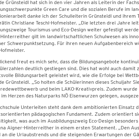
e Grünsteidl hat sich in den vier Jahren als Leiterin der Fac
ungsschwerpunkte Green Care und die sozialen Berufe im lan
ionierarbeit danke ich der Schulleiterin Grünsteidl und ihrem
ätin Christiane Teschl-Hofmeister. „Die letzten drei Jahre leit
ungszweige Tourismus und Eco-Design weiter gefestigt werde
Hinterreither gilt im landwirtschaftlichen Schulwesen als inn
her Schwerpunktsetzung. Für ihren neuen Aufgabenbereich wüns
Hofmeister.
ickend freut es mich sehr, dass die Bildungsangebote kontinu
ülerzahlen deutlich gestiegen sind. Dies hat wohl auch damit 
tsvolle Bildungsarbeit geleistet wird, wie die Erfolge bei Wet
e Grünsteidl. „So holten die Schülerinnen dieses Schuljahr 
redewettbewerb und beim LAKO-Kreativpreis. Zudem wurde die
 im Herzen des Naturparks NÖ Eisenwurzen gelegen, ausgezei
achschule Unterleiten steht dank dem ambitionierten Einsatz
sorientierten pädagogischen Fundament. Zudem orientiert sic
tigkeit, was auch im Ausbildungszweig Eco-Design besonders
na Aigner-Hinterreither in einem ersten Statement. „Den Ausb
 an die Urlaubstrends und die steigenden Erwartungen der Gä