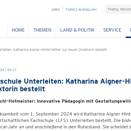
Suchefeld
NAVIGATION
JOBS
TOPICS IN ENGLISH
ÜBERSPRINGEN
HOME
THEMEN
LAND & POLITIK
SERVICE
rleiten: Katharina Aigner-Hinterreither zur neuen Direktorin bestellt
24 | 09:27
schule Unterleiten: Katharina Aigner-H
ktorin bestellt
chl-Hofmeister: Innovative Pädagogin mit Gestaltungswil
rksamkeit vom 1. September 2024 wird Katharina Aigner-Hinte
tschaftlichen Fachschule (LFS) Unterleiten bestellt. Die bishe
cal-Jahr an und anschließend in den Ruhestand. Sie scheidet 