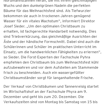
Nordmannstannen heran, die mit ihrem gleichmäßigen
Wuchs und den dunkelgrünen Nadeln die perfekten
Bäume für das Weihnachtsfest sind. Als Tiefwurzler
bekommen sie auch in trockenen Jahren genügend
Wasser für ein vitales Wachstum“, informiert Direktor
Josef Sieder. „Um den optimalen Christbaum zu
erhalten, ist fachgerechte Handarbeit notwendig. Dies
sind Triebverkürzung, das gleichmäßige Ausrichten der
Äste und der händische Formschnitt. Dabei sind auch die
Schülerinnen und Schüler im praktischen Unterricht im
Einsatz, um die handwerklichen Fähigkeiten zu erlernen“,
so Sieder. Die Forst-Experten der Fachschule Pyhra
empfehlen den Christbaum bis zum Weihnachtsfest kühl
aufzubewahren und vor dem Aufstellen am Stammende
frisch zu beschneiden. Auch ein wassergefüllter
Christbaumständer sorgt für langanhaltende Frische.
Der Verkauf von Christbäumen und Tannenreisig startet
im Wirtschaftshof an der Fachschule Phyra am 9.
Dezember und geht bis zum 20. Dezember. Die
Verkaufszeiten sind von Montag bis Samstag von 15 bis