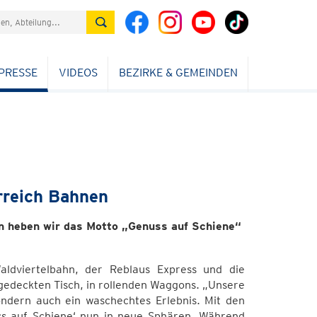
PRESSE
VIDEOS
BEZIRKE & GEMEINDEN
rreich Bahnen
n heben wir das Motto „Genuss auf Schiene“
aldviertelbahn, der Reblaus Express und die
gedeckten Tisch, in rollenden Waggons. „Unsere
ondern auch ein waschechtes Erlebnis. Mit den
s auf Schiene‘ nun in neue Sphären. Während