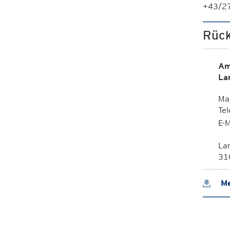
+43/27
Rück
Am
La
Mag
Te
E-M
La
310
Me