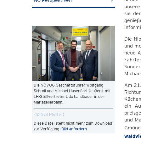
NÖ Perspektiven
unsere
sie de
genieß
informi
Die Ni
und mo
neue An
Fahrte
Sonder
Michae
Am 21.
Die NÖVOG Geschäftsführer Wolfgang
Schroll und Michael Hasenöhrl (außen) mit
Richtu
LH-Stellvertreter Udo Landbauer in der
Küchen
Mariazellerbahn.
ein Au
preisg
© NLK Pfeffer
und Ma
Diese Datei steht nicht mehr zum Download
Gmünd,
zur Verfügung.
Bild anfordern
waldvi