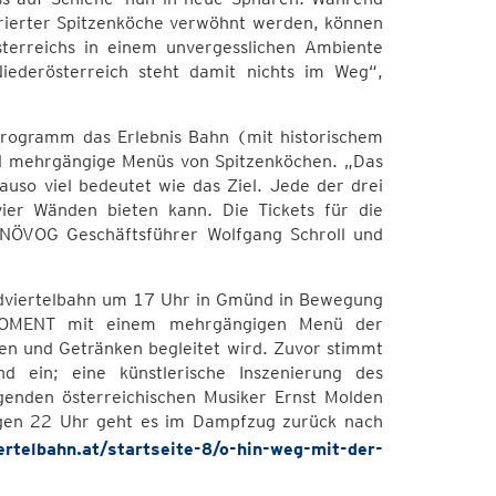
orierter Spitzenköche verwöhnt werden, können
sterreichs in einem unvergesslichen Ambiente
iederösterreich steht damit nichts im Weg“,
rogramm das Erlebnis Bahn (mit historischem
 mehrgängige Menüs von Spitzenköchen. „Das
auso viel bedeutet wie das Ziel. Jede der drei
ier Wänden bieten kann. Die Tickets für die
ie NÖVOG Geschäftsführer Wolfgang Schroll und
ldviertelbahn um 17 Uhr in Gmünd in Bewegung
t MOMENT mit einem mehrgängigen Menü der
en und Getränken begleitet wird. Zuvor stimmt
 ein; eine künstlerische Inszenierung des
genden österreichischen Musiker Ernst Molden
Gegen 22 Uhr geht es im Dampfzug zurück nach
rtelbahn.at/startseite-8/o-hin-weg-mit-der-