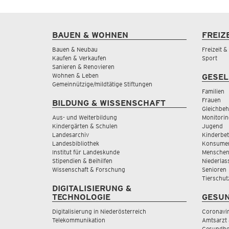
BAUEN & WOHNEN
FREIZ
Bauen & Neubau
Freizeit 
Kaufen & Verkaufen
Sport
Sanieren & Renovieren
Wohnen & Leben
GESEL
Gemeinnützige/mildtätige Stiftungen
Familien
Frauen
BILDUNG & WISSENSCHAFT
Gleichbeh
Aus- und Weiterbildung
Monitorin
Kindergärten & Schulen
Jugend
Landesarchiv
Kinderbe
Landesbibliothek
Konsumen
Institut für Landeskunde
Menschen
Stipendien & Beihilfen
Niederlas
Wissenschaft & Forschung
Senioren
Tierschut
DIGITALISIERUNG &
TECHNOLOGIE
GESUN
Digitalisierung in Niederösterreich
Coronavi
Telekommunikation
Amtsarzt 
Gesundhei