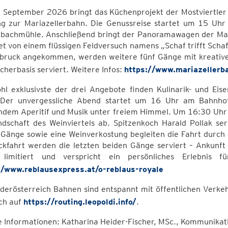
 September 2026 bringt das Küchenprojekt der Mostviertler 
ng zur Mariazellerbahn. Die Genussreise startet um 15 Uhr
bachmühle. Anschließend bringt der Panoramawagen der Mari
et von einem flüssigen Feldversuch namens „Schaf trifft Scha
bruck angekommen, werden weitere fünf Gänge mit kreative
cherbasis serviert. Weitere Infos:
https://www.mariazellerb
hl exklusivste der drei Angebote finden Kulinarik- und Ei
Der unvergessliche Abend startet um 16 Uhr am Bahnhof 
ndem Aperitif und Musik unter freiem Himmel. Um 16:30 Uhr f
ndschaft des Weinviertels ab. Spitzenkoch Harald Pollak ser
Gänge sowie eine Weinverkostung begleiten die Fahrt durch 
ckfahrt werden die letzten beiden Gänge serviert – Ankunft 
 limitiert und verspricht ein persönliches Erlebnis f
//www.reblausexpress.at/o-reblaus-royale
derösterreich Bahnen sind entspannt mit öffentlichen Verkeh
ch auf
https://routing.leopoldi.info/
.
e Informationen: Katharina Heider-Fischer, MSc., Kommunikat