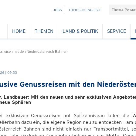
Suchefeld
NAVIGATION
JOBS
TOPICS IN ENGLISH
ÜBERSPRINGEN
HOME
THEMEN
LAND & POLITIK
SERVICE
ssreisen mit den Niederösterreich Bahnen
26 | 09:33
usive Genussreisen mit den Niederöste
. Landbauer: Mit den neuen und sehr exklusiven Angebote
 neue Sphären
ei exklusiven Genussreisen auf Spitzenniveau laden die W
llerbahn dazu ein, die eigene Region neu zu entdecken – am 
österreich Bahnen sind nicht einfach nur Transportmittel, s
und sehr exklusiven Angeboten heben wir das Motto ,Genus