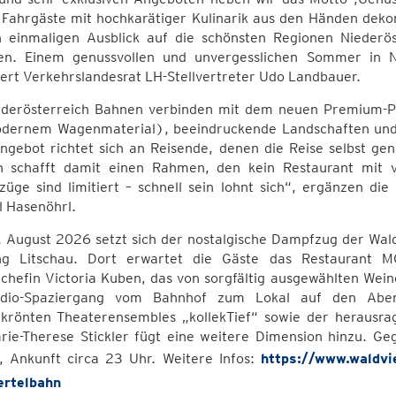
 Fahrgäste mit hochkarätiger Kulinarik aus den Händen dek
n einmaligen Ausblick auf die schönsten Regionen Niederö
en. Einem genussvollen und unvergesslichen Sommer in N
ert Verkehrslandesrat LH-Stellvertreter Udo Landbauer.
ederösterreich Bahnen verbinden mit dem neuen Premium-P
dernem Wagenmaterial), beeindruckende Landschaften und
gebot richtet sich an Reisende, denen die Reise selbst gen
n schafft damit einen Rahmen, den kein Restaurant mit v
züge sind limitiert – schnell sein lohnt sich“, ergänzen d
l Hasenöhrl.
 August 2026 setzt sich der nostalgische Dampfzug der Wa
ng Litschau. Dort erwartet die Gäste das Restauran
chefin Victoria Kuben, das von sorgfältig ausgewählten Wein
dio-Spaziergang vom Bahnhof zum Lokal auf den Abend
ekrönten Theaterensembles „kollekTief“ sowie der herausra
rie-Therese Stickler fügt eine weitere Dimension hinzu. 
 Ankunft circa 23 Uhr. Weitere Infos:
https://www.waldvie
ertelbahn