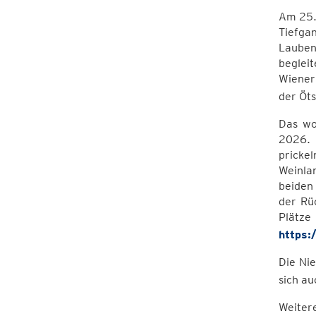
Am 25.
Tiefga
Lauben
begleit
Wiener
der Öts
Das wo
2026. 
prickel
Weinla
beiden 
der Rü
Plätze
https:
Die Nie
sich au
Weiter