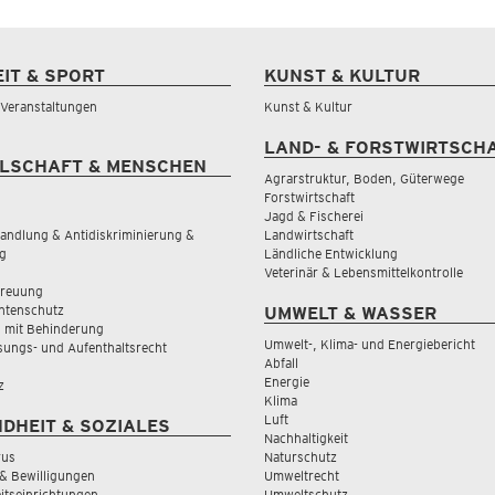
EIT & SPORT
KUNST & KULTUR
& Veranstaltungen
Kunst & Kultur
LAND- & FORSTWIRTSCH
LSCHAFT & MENSCHEN
Agrarstruktur, Boden, Güterwege
Forstwirtschaft
Jagd & Fischerei
andlung & Antidiskriminierung &
Landwirtschaft
g
Ländliche Entwicklung
Veterinär & Lebensmittelkontrolle
treuung
tenschutz
UMWELT & WASSER
 mit Behinderung
Umwelt-, Klima- und Energiebericht
sungs- und Aufenthaltsrecht
Abfall
Energie
z
Klima
Luft
DHEIT & SOZIALES
Nachhaltigkeit
rus
Naturschutz
& Bewilligungen
Umweltrecht
tseinrichtungen
Umweltschutz