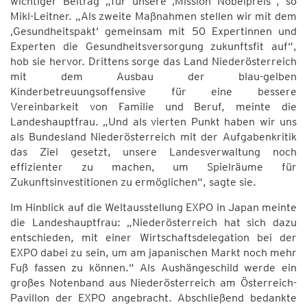
wichtiger Beitrag „für unsere ‚Mission Nobelpreis“, so
Mikl-Leitner. „Als zweite Maßnahmen stellen wir mit dem
‚Gesundheitspakt‘ gemeinsam mit 50 Expertinnen und
Experten die Gesundheitsversorgung zukunftsfit auf“,
hob sie hervor. Drittens sorge das Land Niederösterreich
mit dem Ausbau der blau-gelben
Kinderbetreuungsoffensive für eine bessere
Vereinbarkeit von Familie und Beruf, meinte die
Landeshauptfrau. „Und als vierten Punkt haben wir uns
als Bundesland Niederösterreich mit der Aufgabenkritik
das Ziel gesetzt, unsere Landesverwaltung noch
effizienter zu machen, um Spielräume für
Zukunftsinvestitionen zu ermöglichen“, sagte sie.
Im Hinblick auf die Weltausstellung EXPO in Japan meinte
die Landeshauptfrau: „Niederösterreich hat sich dazu
entschieden, mit einer Wirtschaftsdelegation bei der
EXPO dabei zu sein, um am japanischen Markt noch mehr
Fuß fassen zu können.“ Als Aushängeschild werde ein
großes Notenband aus Niederösterreich am Österreich-
Pavillon der EXPO angebracht. Abschließend bedankte