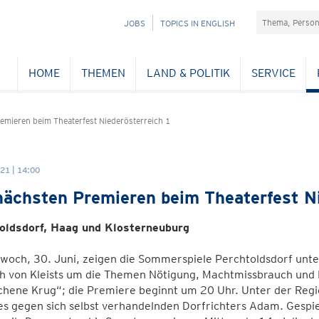
Suchefeld
NAVIGATION
JOBS
TOPICS IN ENGLISH
ÜBERSPRINGEN
HOME
THEMEN
LAND & POLITIK
SERVICE
emieren beim Theaterfest Niederösterreich 1
21 | 14:00
nächsten Premieren beim Theaterfest N
oldsdorf, Haag und Klosterneuburg
woch, 30. Juni, zeigen die Sommerspiele Perchtoldsdorf unte
ch von Kleists um die Themen Nötigung, Machtmissbrauch und
hene Krug“; die Premiere beginnt um 20 Uhr. Unter der Regie
es gegen sich selbst verhandelnden Dorfrichters Adam. Gespiel