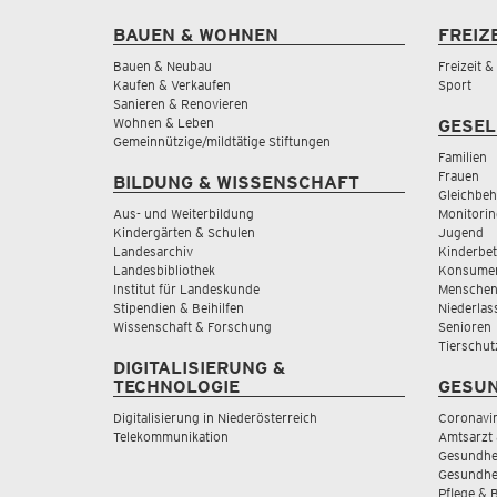
BAUEN & WOHNEN
FREIZ
Bauen & Neubau
Freizeit 
Kaufen & Verkaufen
Sport
Sanieren & Renovieren
Wohnen & Leben
GESEL
Gemeinnützige/mildtätige Stiftungen
Familien
Frauen
BILDUNG & WISSENSCHAFT
Gleichbeh
Aus- und Weiterbildung
Monitorin
Kindergärten & Schulen
Jugend
Landesarchiv
Kinderbe
Landesbibliothek
Konsumen
Institut für Landeskunde
Menschen
Stipendien & Beihilfen
Niederlas
Wissenschaft & Forschung
Senioren
Tierschut
DIGITALISIERUNG &
TECHNOLOGIE
GESUN
Digitalisierung in Niederösterreich
Coronavi
Telekommunikation
Amtsarzt 
Gesundhei
Gesundhe
Pflege & 