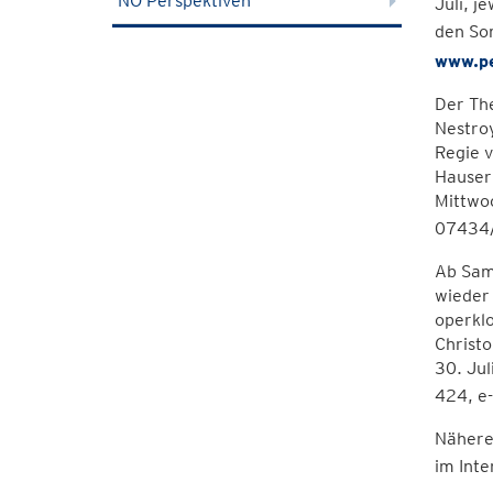
NÖ Perspektiven
Juli, j
den So
www.pe
Der Th
Nestroy
Regie v
Hauser 
Mittwo
07434/
Ab Sams
wieder 
operklo
Christo
30. Ju
424, e
Nähere
im Inte