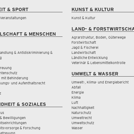
EIT & SPORT
KUNST & KULTUR
& Veranstaltungen
Kunst & Kultur
LAND- & FORSTWIRTSCH
LSCHAFT & MENSCHEN
Agrarstruktur, Boden, Güterwege
Forstwirtschaft
Jagd & Fischerei
andlung & Antidiskriminierung &
Landwirtschaft
g
Ländliche Entwicklung
Veterinär & Lebensmittelkontrolle
treuung
tenschutz
UMWELT & WASSER
 mit Behinderung
Umwelt-, Klima- und Energiebericht
sungs- und Aufenthaltsrecht
Abfall
Energie
z
Klima
Luft
DHEIT & SOZIALES
Nachhaltigkeit
rus
Naturschutz
& Bewilligungen
Umweltrecht
tseinrichtungen
Umweltschutz
itsvorsorge & Forschung
Wasser
Betreuung