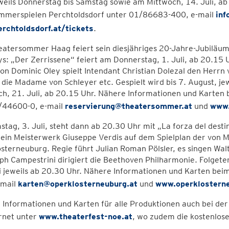
eweils Donnerstag bis Samstag sowie am Mittwoch, 14. Juli, a
mmerspielen Perchtoldsdorf unter 01/86683-400, e-mail
inf
rchtoldsdorf.at/tickets
.
eatersommer Haag feiert sein diesjähriges 20-Jahre-Jubiläu
s: „Der Zerrissene“ feiert am Donnerstag, 1. Juli, ab 20.15
on Dominic Oley spielt Intendant Christian Dolezal den Herrn 
die Madame von Schleyer etc. Gespielt wird bis 7. August, j
ch, 21. Juli, ab 20.15 Uhr. Nähere Informationen und Karte
44600-0, e-mail
reservierung@theatersommer.at
und
www.
tag, 3. Juli, steht dann ab 20.30 Uhr mit „La forza del desti
ein Meisterwerk Giuseppe Verdis auf dem Spielplan der von Mi
sterneuburg. Regie führt Julian Roman Pölsler, es singen Walte
ph Campestrini dirigiert die Beethoven Philharmonie. Folgeterm
li jeweils ab 20.30 Uhr. Nähere Informationen und Karten be
-mail
karten@operklosterneuburg.at
und
www.operklosterne
 Informationen und Karten für alle Produktionen auch bei d
rnet unter
www.theaterfest-noe.at
, wo zudem die kostenlos