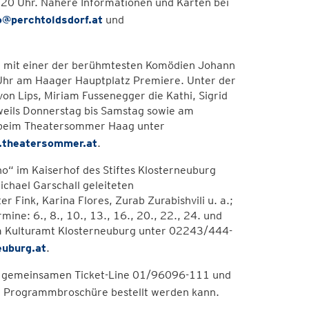
b 20 Uhr. Nähere Informationen und Karten bei
o@perchtoldsdorf.at
und
m mit einer der berühmtesten Komödien Johann
 Uhr am Haager Hauptplatz Premiere. Unter der
von Lips, Miriam Fussenegger die Kathi, Sigrid
eweils Donnerstag bis Samstag sowie am
n beim Theatersommer Haag unter
theatersommer.at
.
no“ im Kaiserhof des Stiftes Klosterneuburg
chael Garschall geleiteten
r Fink, Karina Flores, Zurab Zurabishvili u. a.;
ine: 6., 8., 10., 13., 16., 20., 22., 24. und
im Kulturamt Klosterneuburg unter 02243/444-
uburg.at
.
er gemeinsamen Ticket-Line 01/96096-111 und
e Programmbroschüre bestellt werden kann.