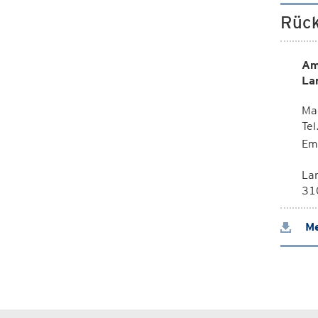
Rück
Am
La
Mag
Te
Em
La
310
Me