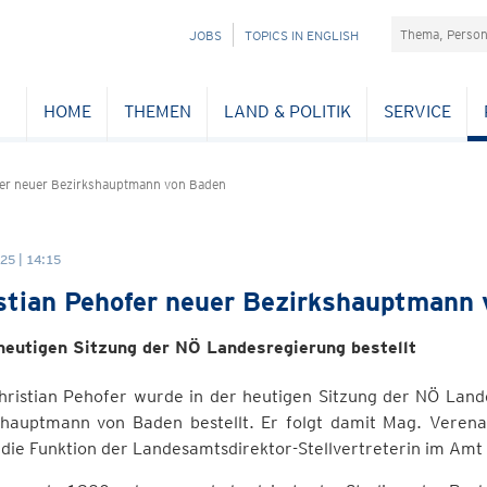
Suchefeld
NAVIGATION
JOBS
TOPICS IN ENGLISH
ÜBERSPRINGEN
HOME
THEMEN
LAND & POLITIK
SERVICE
fer neuer Bezirkshauptmann von Baden
25 | 14:15
stian Pehofer neuer Bezirkshauptmann
 heutigen Sitzung der NÖ Landesregierung bestellt
hristian Pehofer wurde in der heutigen Sitzung der NÖ Lan
shauptmann von Baden bestellt. Er folgt damit Mag. Verena
die Funktion der Landesamtsdirektor-Stellvertreterin im Amt