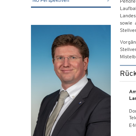
NÖ Perspektiven
Pehofe
Laufba
Landes
sowie 
Stellve
Vorgän
Stellv
Mistelb
Rück
Am
La
Dor
Te
E-M