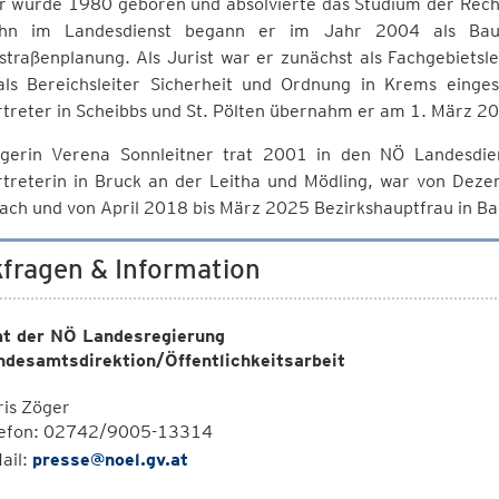
r wurde 1980 geboren und absolvierte das Studium der Rechts
hn im Landesdienst begann er im Jahr 2004 als Baut
straßenplanung. Als Jurist war er zunächst als Fachgebiets
als Bereichsleiter Sicherheit und Ordnung in Krems einges
rtreter in Scheibbs und St. Pölten übernahm er am 1. März 2
gerin Verena Sonnleitner trat 2001 in den NÖ Landesdiens
ertreterin in Bruck an der Leitha und Mödling, war von De
ach und von April 2018 bis März 2025 Bezirkshauptfrau in B
fragen & Information
t der NÖ Landesregierung
ndesamtsdirektion/Öffentlichkeitsarbeit
is Zöger
lefon: 02742/9005-13314
ail:
presse@noel.gv.at