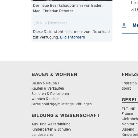
La
Der neue Bezirkshauptmann von Baden,
310
Mag. Christian Pehofer
© NLK Filzwieser
Me
Diese Datei steht nicht mehr zum Download
zur Verfügung.
Bild anfordern
BAUEN & WOHNEN
FREIZ
Bauen & Neubau
Freizeit 
Kaufen & Verkaufen
Sport
Sanieren & Renovieren
Wohnen & Leben
GESEL
Gemeinnützige/mildtätige Stiftungen
Familien
Frauen
BILDUNG & WISSENSCHAFT
Gleichbeh
Aus- und Weiterbildung
Monitorin
Kindergärten & Schulen
Jugend
Landesarchiv
Kinderbe