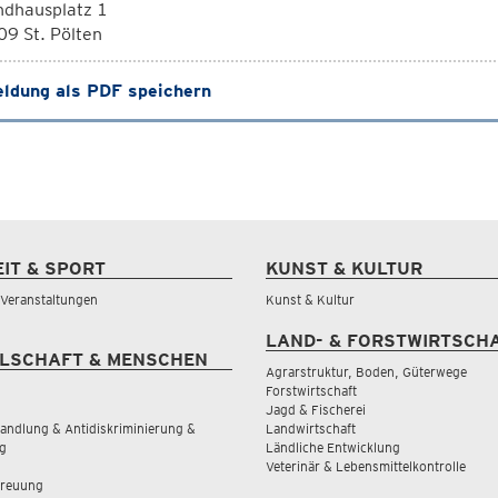
ndhausplatz 1
9 St. Pölten
ldung als PDF speichern
EIT & SPORT
KUNST & KULTUR
& Veranstaltungen
Kunst & Kultur
LAND- & FORSTWIRTSCH
LSCHAFT & MENSCHEN
Agrarstruktur, Boden, Güterwege
Forstwirtschaft
Jagd & Fischerei
andlung & Antidiskriminierung &
Landwirtschaft
g
Ländliche Entwicklung
Veterinär & Lebensmittelkontrolle
treuung