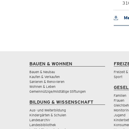
310
Me
BAUEN & WOHNEN
FREIZ
Bauen & Neubau
Freizeit 
Kaufen & Verkaufen
Sport
Sanieren & Renovieren
Wohnen & Leben
GESEL
Gemeinnützige/mildtätige Stiftungen
Familien
Frauen
BILDUNG & WISSENSCHAFT
Gleichbeh
Aus- und Weiterbildung
Monitorin
Kindergärten & Schulen
Jugend
Landesarchiv
Kinderbe
Landesbibliothek
Konsumen