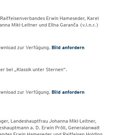
 Raiffeisenverbandes Erwin Hameseder, Karel
na Mikl-Leitner und Elīna Garanča (v.l.n.r.)
Download zur Verfügung.
Bild anfordern
r bei „Klassik unter Sternen“.
Download zur Verfügung.
Bild anfordern
ger, Landeshauptfrau Johanna Mikl-Leitner,
ndeshauptmann a. D. Erwin Pröll, Generalanwalt
bandes Erwin Hameseder und Raiffeisen Holding