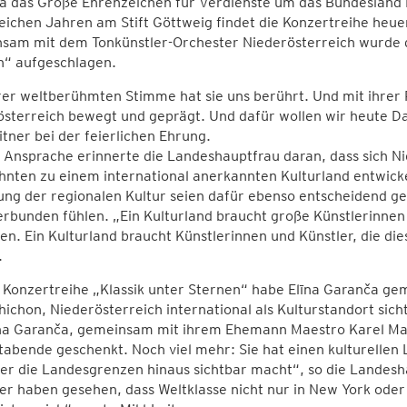
a das Große Ehrenzeichen für Verdienste um das Bundesland 
eichen Jahren am Stift Göttweig findet die Konzertreihe heu
sam mit dem Tonkünstler-Orchester Niederösterreich wurde da
n“ aufgeschlagen.
rer weltberühmten Stimme hat sie uns berührt. Und mit ihrer P
österreich bewegt und geprägt. Und dafür wollen wir heute 
itner bei der feierlichen Ehrung.
r Ansprache erinnerte die Landeshauptfrau daran, dass sich 
nten zu einem international anerkannten Kulturland entwicke
ng der regionalen Kultur seien dafür ebenso entscheidend ge
rbunden fühlen. „Ein Kulturland braucht große Künstlerinnen 
n. Ein Kulturland braucht Künstlerinnen und Künstler, die di
.
r Konzertreihe „Klassik unter Sternen“ habe Elīna Garanča g
ichon, Niederösterreich international als Kulturstandort sich
īna Garanča, gemeinsam mit ihrem Ehemann Maestro Karel Mar
abende geschenkt. Noch viel mehr: Sie hat einen kulturellen
ber die Landesgrenzen hinaus sichtbar macht“, so die Lande
r haben gesehen, dass Weltklasse nicht nur in New York oder 