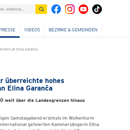
PRESSE
VIDEOS
BEZIRKE & GEMEINDEN
erreich an Elina Garanĉa
r überreichte hohes
an Elina Garanĉa
NÖ weit über die Landesgrenzen hinaus
trigen Samstagabend erstmals im Wolkenturm
international gefeierten Kammersängerin Elīna