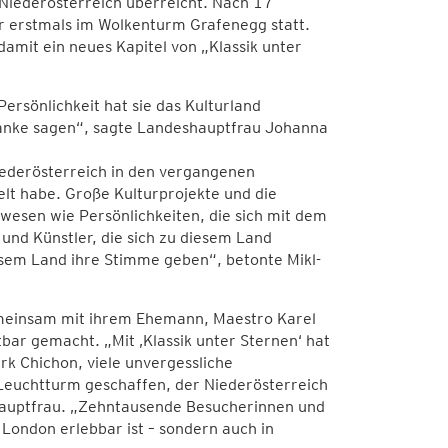
Niederösterreich überreicht. Nach 17
er erstmals im Wolkenturm Grafenegg statt.
mit ein neues Kapitel von „Klassik unter
ersönlichkeit hat sie das Kulturland
Danke sagen“, sagte Landeshauptfrau Johanna
Niederösterreich in den vergangenen
lt habe. Große Kulturprojekte und die
wesen wie Persönlichkeiten, die sich mit dem
und Künstler, die sich zu diesem Land
esem Land ihre Stimme geben“, betonte Mikl-
emeinsam mit ihrem Ehemann, Maestro Karel
tbar gemacht. „Mit ‚Klassik unter Sternen‘ hat
k Chichon, viele unvergessliche
 Leuchtturm geschaffen, der Niederösterreich
shauptfrau. „Zehntausende Besucherinnen und
London erlebbar ist – sondern auch in