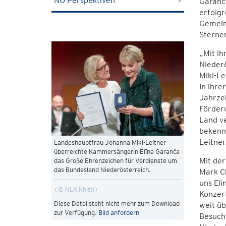
NÖ Perspektiven
Garanč
erfolgr
Gemein
Sterne
„Mit ih
Nieder
Mikl-Le
In ihre
Jahrzeh
Förderu
Land ve
bekenne
Leitner
Landeshauptfrau Johanna Mikl-Leitner
überreichte Kammersängerin Elīna Garanča
Mit de
das Große Ehrenzeichen für Verdienste um
das Bundesland Niederösterreich.
Mark Ch
uns El
© NLK Khittl
Konzert
Diese Datei steht nicht mehr zum Download
weit ü
zur Verfügung.
Bild anfordern
Besuche