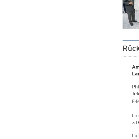
Rück
Am
La
Phi
Te
E-M
La
310
La