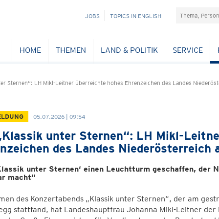
Suchefeld
NAVIGATION
JOBS
TOPICS IN ENGLISH
ÜBERSPRINGEN
HOME
THEMEN
LAND & POLITIK
SERVICE
ter Sternen“: LH Mikl-Leitner überreichte hohes Ehrenzeichen des Landes Niederöst
ELDUNG
05.07.2026 | 09:54
„Klassik unter Sternen“: LH Mikl-Leitne
nzeichen des Landes Niederösterreich 
Klassik unter Sternen‘ einen Leuchtturm geschaffen, der 
ar macht“
men des Konzertabends „Klassik unter Sternen“, der am ges
gg stattfand, hat Landeshauptfrau Johanna Mikl-Leitner der 