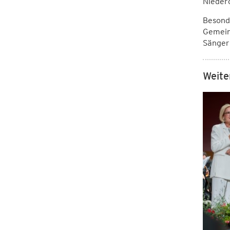
Niederö
Besond
Gemeins
Sänger
Weite