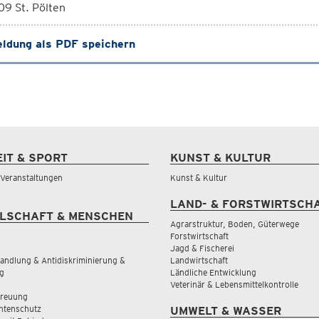
9 St. Pölten
ldung als PDF speichern
EIT & SPORT
KUNST & KULTUR
& Veranstaltungen
Kunst & Kultur
LAND- & FORSTWIRTSCH
LSCHAFT & MENSCHEN
Agrarstruktur, Boden, Güterwege
Forstwirtschaft
Jagd & Fischerei
andlung & Antidiskriminierung &
Landwirtschaft
g
Ländliche Entwicklung
Veterinär & Lebensmittelkontrolle
treuung
tenschutz
UMWELT & WASSER