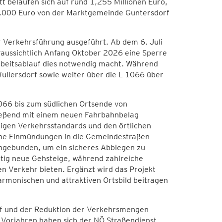
t belaufen sich auf rund 1,255 Millionen Euro,
.000 Euro von der Marktgemeinde Guntersdorf
r Verkehrsführung ausgeführt. Ab dem 6. Juli
raussichtlich Anfang Oktober 2026 eine Sperre
rbeitsablauf dies notwendig macht. Während
Wullersdorf sowie weiter über die L 1066 über
066 bis zum südlichen Ortsende von
ießend mit einem neuen Fahrbahnbelag
igen Verkehrsstandards und den örtlichen
che Einmündungen in die Gemeindestraßen
ngebunden, um ein sicheres Abbiegen zu
tig neue Gehsteige, während zahlreiche
n Verkehr bieten. Ergänzt wird das Projekt
monischen und attraktiven Ortsbild beitragen
f und der Reduktion der Verkehrsmengen
n Vorjahren haben sich der NÖ Straßendienst