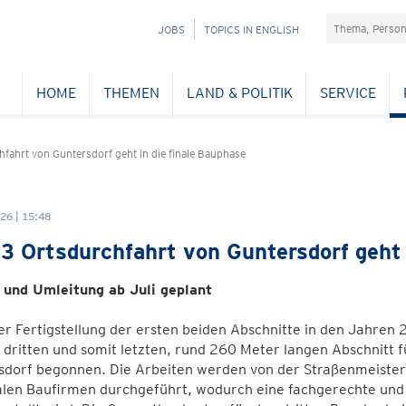
Suchefeld
NAVIGATION
JOBS
TOPICS IN ENGLISH
ÜBERSPRINGEN
HOME
THEMEN
LAND & POLITIK
SERVICE
fahrt von Guntersdorf geht in die finale Bauphase
26 | 15:48
3 Ortsdurchfahrt von Guntersdorf geht 
 und Umleitung ab Juli geplant
r Fertigstellung der ersten beiden Abschnitte in den Jahre
 dritten und somit letzten, rund 260 Meter langen Abschnitt 
sdorf begonnen. Die Arbeiten werden von der Straßenmeister
alen Baufirmen durchgeführt, wodurch eine fachgerechte und 