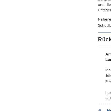
und di
Ortsgeb
Nähere
Schodl,
Rück
Am
La
Mag
Te
E-M
La
310
Me