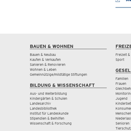
BAUEN & WOHNEN
FREIZ
Bauen & Neubau
Freizeit 
Kaufen & Verkaufen
Sport
Sanieren & Renovieren
Wohnen & Leben
GESEL
Gemeinnützige/mildtätige Stiftungen
Familien
Frauen
BILDUNG & WISSENSCHAFT
Gleichbeh
Aus- und Weiterbildung
Monitorin
Kindergärten & Schulen
Jugend
Landesarchiv
Kinderbe
Landesbibliothek
Konsumen
Institut für Landeskunde
Menschen
Stipendien & Beihilfen
Niederlas
Wissenschaft & Forschung
Senioren
Tierschut