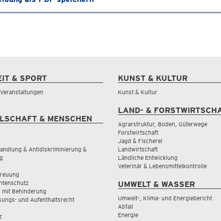
EIT & SPORT
KUNST & KULTUR
& Veranstaltungen
Kunst & Kultur
LAND- & FORSTWIRTSCH
LSCHAFT & MENSCHEN
Agrarstruktur, Boden, Güterwege
Forstwirtschaft
Jagd & Fischerei
andlung & Antidiskriminierung &
Landwirtschaft
g
Ländliche Entwicklung
Veterinär & Lebensmittelkontrolle
treuung
tenschutz
UMWELT & WASSER
 mit Behinderung
Umwelt-, Klima- und Energiebericht
sungs- und Aufenthaltsrecht
Abfall
Energie
z