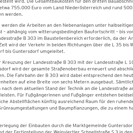
estellt wird. Die Gesamtbaukosten für den dritten Bauabschnit
etwa 755.000 Euro vom Land Niederösterreich und rund 500
en werden.
 werden die Arbeiten an den Nebenanlagen unter halbseitige
t – abhängig vom witterungsbedingten Baufortschritt – bis vo
desstraße B 303 im Baustellenbereich erforderlich, da der A
Zeit wird der Verkehr in beiden Richtungen über die L 35 bis 
rf bis Guntersdorf umgeleitet.
r Kreuzung der Landesstraße B 303 mit der Landesstraße L 1
sdorf wird der gesamte Straßenoberbau erneuert und abschl
en. Die Fahrbahn der B 303 wird dabei entsprechend den heut
nheiten auf eine Breite von sechs Metern ausgebaut. Sämtli
 nach dem aktuellen Stand der Technik an die Landesstraße a
leisten. Für Fußgängerinnen und Fußgänger entstehen beidsei
iche Abstellflächen künftig ausreichend Raum für den ruhende
Grünraumgestaltungen und Baumpflanzungen, die zu einem har
erlegung der Einbauten durch die Marktgemeinde Guntersdor
d der Fertigstellung der Weinviertler Schnellstraße S 3 in de