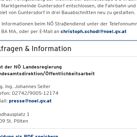
e Marktgemeinde Guntersdorf entschlossen, die Fahrbahn und
iet von Guntersdorf in drei Bauabschnitten neu zu gestalten.
 Informationen beim NÖ Straßendienst unter der Telefonnum
 BA MA, oder per E-Mail an
christoph.schodl@noel.gv.at
fragen & Information
t der NÖ Landesregierung
ndesamtsdirektion/Öffentlichkeitsarbeit
. Ing. Johannes Seiter
lefon: 02742/9005-12174
ail:
presse@noel.gv.at
ndhausplatz 1
9 St. Pölten
ldung als PDF speichern