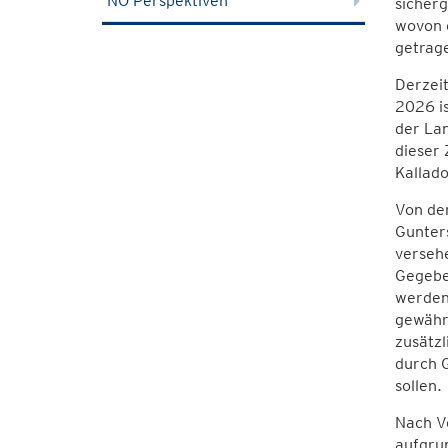
NÖ Perspektiven
sicherg
wovon 
getrag
Derzeit
2026 is
der Lan
dieser 
Kallado
Von de
Gunter
verseh
Gegebe
werden
gewähr
zusätzl
durch 
sollen.
Nach V
aufgrun