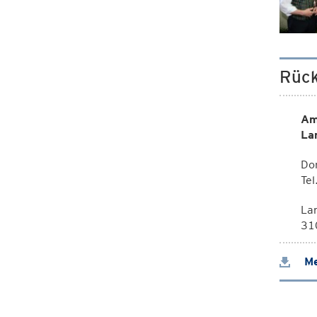
Rück
Am
La
Dor
Te
La
310
Me