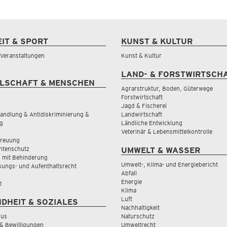
EIT & SPORT
KUNST & KULTUR
& Veranstaltungen
Kunst & Kultur
LAND- & FORSTWIRTSCH
LSCHAFT & MENSCHEN
Agrarstruktur, Boden, Güterwege
Forstwirtschaft
Jagd & Fischerei
andlung & Antidiskriminierung &
Landwirtschaft
g
Ländliche Entwicklung
Veterinär & Lebensmittelkontrolle
treuung
tenschutz
UMWELT & WASSER
 mit Behinderung
Umwelt-, Klima- und Energiebericht
sungs- und Aufenthaltsrecht
Abfall
Energie
z
Klima
Luft
DHEIT & SOZIALES
Nachhaltigkeit
rus
Naturschutz
& Bewilligungen
Umweltrecht