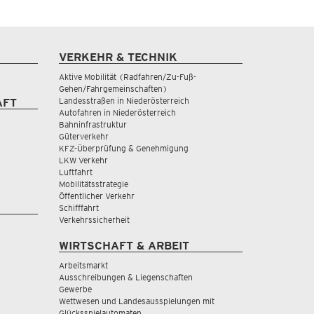
VERKEHR & TECHNIK
Aktive Mobilität (Radfahren/Zu-Fuß-
Gehen/Fahrgemeinschaften)
Landesstraßen in Niederösterreich
AFT
Autofahren in Niederösterreich
Bahninfrastruktur
Güterverkehr
KFZ-Überprüfung & Genehmigung
LKW Verkehr
Luftfahrt
Mobilitätsstrategie
Öffentlicher Verkehr
Schifffahrt
Verkehrssicherheit
WIRTSCHAFT & ARBEIT
Arbeitsmarkt
Ausschreibungen & Liegenschaften
Gewerbe
Wettwesen und Landesausspielungen mit
Glücksspielautomaten