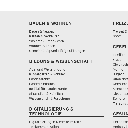
BAUEN & WOHNEN
FREIZ
Bauen & Neubau
Freizeit 
Kaufen & Verkaufen
Sport
Sanieren & Renovieren
Wohnen & Leben
GESEL
Gemeinnützige/mildtätige Stiftungen
Familien
Frauen
BILDUNG & WISSENSCHAFT
Gleichbeh
Aus- und Weiterbildung
Monitorin
Kindergärten & Schulen
Jugend
Landesarchiv
Kinderbe
Landesbibliothek
Konsumen
Institut für Landeskunde
Menschen
Stipendien & Beihilfen
Niederlas
Wissenschaft & Forschung
Senioren
Tierschut
DIGITALISIERUNG &
TECHNOLOGIE
GESUN
Digitalisierung in Niederösterreich
Coronavi
Telekommunikation
Amtsarzt 