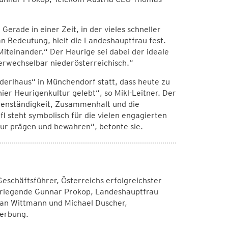
erade in einer Zeit, in der vieles schneller
 Bedeutung, hielt die Landeshauptfrau fest.
teinander.“ Der Heurige sei dabei der ideale
erwechselbar niederösterreichisch.“
derlhaus“ in Münchendorf statt, dass heute zu
er Heurigenkultur gelebt“, so Mikl-Leitner. Der
denständigkeit, Zusammenhalt und die
fl steht symbolisch für die vielen engagierten
tur prägen und bewahren“, betonte sie.
 Geschäftsführer, Österreichs erfolgreichster
nerlegende Gunnar Prokop, Landeshauptfrau
tian Wittmann und Michael Duscher,
Werbung.