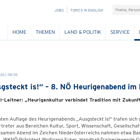
Suchefeld
NAVIGATION
JOBS
TOPICS IN ENGLISH
ÜBERSPRINGEN
HOME
THEMEN
LAND & POLITIK
SERVICE
26 | 08:35
gsteckt is!“ – 8. NÖ Heurigenabend im
l-Leitner: „Heurigenkultur verbindet Tradition mit Zukun
ten Auflage des Heurigenabends „Ausgsteckt is!“ trafen sich
treter aus Bereichen Kultur, Sport, Wissenschaft, Gesellschaf
samen Abend im Zeichen Niederösterreichs nahmen etwa Bari
l, WKNÖ-Präsident Wolfgang Ecker, Handball-Trainerlegende 