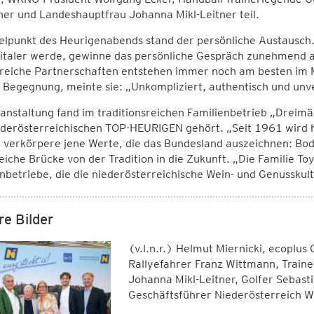
er und Landeshauptfrau Johanna Mikl-Leitner teil.
elpunkt des Heurigenabends stand der persönliche Austausch. G
italer werde, gewinne das persönliche Gespräch zunehmend an
reiche Partnerschaften entstehen immer noch am besten im Mi
 Begegnung, meinte sie: „Unkompliziert, authentisch und unv
anstaltung fand im traditionsreichen Familienbetrieb „Dreimä
derösterreichischen TOP-HEURIGEN gehört. „Seit 1961 wird hi
b verkörpere jene Werte, die das Bundesland auszeichnen: Bo
eiche Brücke von der Tradition in die Zukunft. „Die Familie Toy
nbetriebe, die die niederösterreichische Wein- und Genusskul
re Bilder
(v.l.n.r.) Helmut Miernicki, ecoplus
Rallyefahrer Franz Wittmann, Trai
Johanna Mikl-Leitner, Golfer Sebas
Geschäftsführer Niederösterreich 