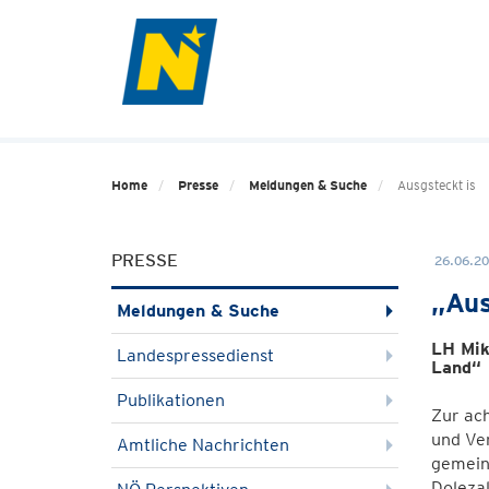
Home
Presse
Meldungen & Suche
Ausgsteckt is
PRESSE
26.06.20
„Aus
Meldungen & Suche
LH Mik
Landespressedienst
Land“
Publikationen
Zur ach
und Ver
Amtliche Nachrichten
gemein
Doleza