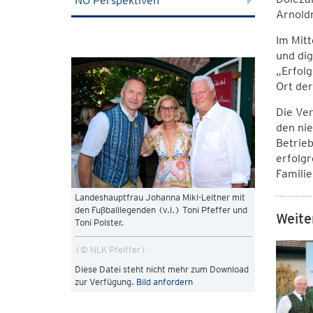
NÖ Perspektiven
Arnoldn
Im Mitt
und dig
„Erfolg
Ort der
Die Ver
den nie
Betrie
erfolgr
Familie
Landeshauptfrau Johanna Mikl-Leitner mit
den Fußballlegenden (v.l.) Toni Pfeffer und
Weite
Toni Polster.
© NLK Pfeiffer
Diese Datei steht nicht mehr zum Download
zur Verfügung.
Bild anfordern