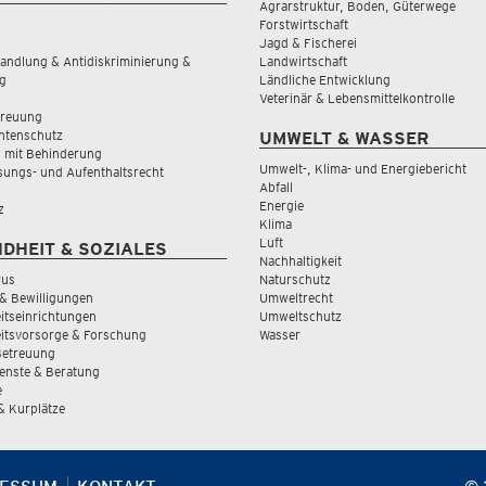
Agrarstruktur, Boden, Güterwege
Forstwirtschaft
Jagd & Fischerei
andlung & Antidiskriminierung &
Landwirtschaft
g
Ländliche Entwicklung
Veterinär & Lebensmittelkontrolle
treuung
tenschutz
UMWELT & WASSER
 mit Behinderung
Umwelt-, Klima- und Energiebericht
sungs- und Aufenthaltsrecht
Abfall
Energie
z
Klima
Luft
DHEIT & SOZIALES
Nachhaltigkeit
rus
Naturschutz
& Bewilligungen
Umweltrecht
tseinrichtungen
Umweltschutz
itsvorsorge & Forschung
Wasser
Betreuung
ienste & Beratung
e
 & Kurplätze