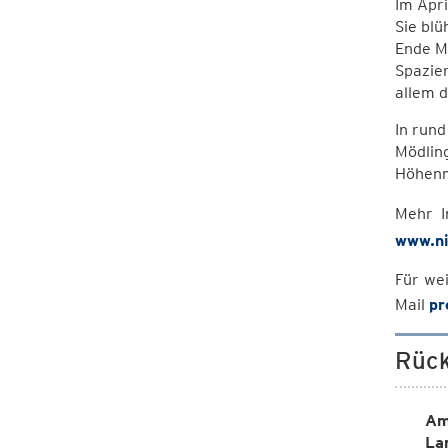
Im Apri
Sie blü
Ende Ma
Spazie
allem 
In run
Mödlin
Höhenm
Mehr I
www.ni
Für we
Mail
pr
Rück
Am
La