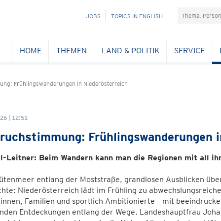
Suchefeld
NAVIGATION
JOBS
TOPICS IN ENGLISH
ÜBERSPRINGEN
HOME
THEMEN
LAND & POLITIK
SERVICE
ng: Frühlingswanderungen in Niederösterreich
26 | 12:51
ruchstimmung: Frühlingswanderungen in
l-Leitner: Beim Wandern kann man die Regionen mit all i
ütenmeer entlang der Moststraße, grandiosen Ausblicken üb
hte: Niederösterreich lädt im Frühling zu abwechslungsreic
nnen, Familien und sportlich Ambitionierte – mit beeindruck
nden Entdeckungen entlang der Wege. Landeshauptfrau Johann