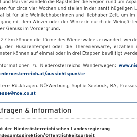
l und Mai verwandeln die Rapsfelder die Region rund um Aspa
hen für circa vier Wochen und stellen in der sanft hügeligen 
i ist für alle Weinliebhaberinnen und -liebhaber Zeit, um im
rgang mit dem Winzer oder der Winzerin durch die Weingärten
der Genuss im Vordergrund.
d 27 km können die Türme des Wienerwaldes erwandert werden.
g, der Husarentempel oder die Theresienwarte, erzählen 
eter können auf einmal oder in drei Etappen bewältigt werd
nformationen zu Niederösterreichs Wanderwegen:
www.nie
ederoesterreich.at/aussichtspunkte
itere Rückfragen: NÖ-Werbung, Sophie Seeböck, BA, Presse
esse@noe.co.at
fragen & Information
t der Niederösterreichischen Landesregierung
ndesamtsdirektion/Öffentlichkeitsarbeit