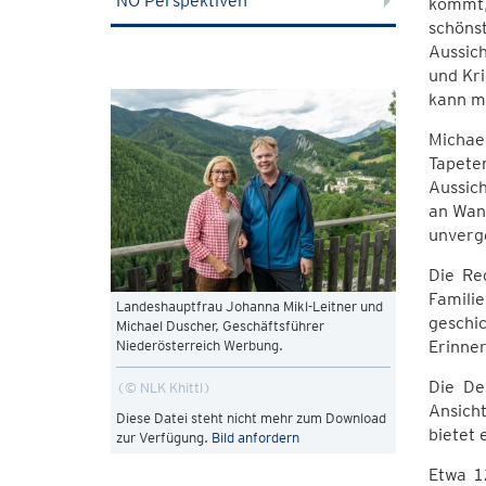
NÖ Perspektiven
kommt, 
schönst
Aussich
und Kri
kann ma
Michae
Tapete
Aussic
an Wand
unverge
Die Re
Famili
Landeshauptfrau Johanna Mikl-Leitner und
geschi
Michael Duscher, Geschäftsführer
Erinner
Niederösterreich Werbung.
Die De
© NLK Khittl
Ansich
Diese Datei steht nicht mehr zum Download
bietet 
zur Verfügung.
Bild anfordern
Etwa 1