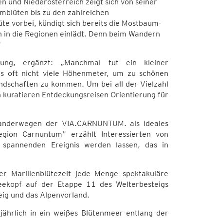
en und Niederösterreich zeigt sich von seiner
mblüten bis zu den zahlreichen
te vorbei, kündigt sich bereits die Mostbaum-
n in die Regionen einlädt. Denn beim Wandern
“
bung, ergänzt: „Manchmal tut ein kleiner
es oft nicht viele Höhenmeter, um zu schönen
ndschaften zu kommen. Um bei all der Vielzahl
n kuratieren Entdeckungsreisen Orientierung für
Wanderwegen der VIA.CARNUNTUM. als ideales
gion Carnuntum“ erzählt Interessierten von
m spannenden Ereignis werden lassen, das in
er Marillenblütezeit jede Menge spektakuläre
Seekopf auf der Etappe 11 des Welterbesteigs
eig und das Alpenvorland.
jährlich in ein weißes Blütenmeer entlang der