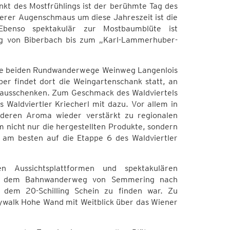
unkt des Mostfrühlings ist der berühmte Tag des
derer Augenschmaus um diese Jahreszeit ist die
enso spektakulär zur Mostbaumblüte ist
eg von Biberbach bis zum „Karl-Lammerhuber-
 die beiden Rundwanderwege Weinweg Langenlois
er findet dort die Weingartenschank statt, an
 ausschenken. Zum Geschmack des Waldviertels
Waldviertler Kriecherl mit dazu. Vor allem in
nderen Aroma wieder verstärkt zu regionalen
 nicht nur die hergestellten Produkte, sondern
h am besten auf die Etappe 6 des Waldviertler
 Aussichtsplattformen und spektakulären
 auf dem Bahnwanderweg von Semmering nach
uf dem 20-Schilling Schein zu finden war. Zu
ywalk Hohe Wand mit Weitblick über das Wiener