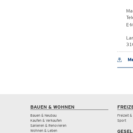
Mag
Te
E-M
La
310
Me
BAUEN & WOHNEN
FREIZ
Bauen & Neubau
Freizeit 
Kaufen & Verkaufen
Sport
Sanieren & Renovieren
Wohnen & Leben
GESEL