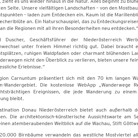
zieht es uns wieder hinaus in die Natur. Alles beginnt zu blüh
en Seite. Unsere vielfältigen Landschaften – von den Mostbau
tspunkten – laden zum Entdecken ein. Kaum ist die Marillenblü
echerlblüte an. Ein Naturschauspiel, das zu Entdeckungsreise
n die Regionen mit all ihren Besonderheiten neu entdecken.
l Duscher, Geschäftsführer der Niederösterreich Wer
nwechsel unter freiem Himmel richtig gut. Dabei braucht 
htsplätzen, ruhigen Waldpfaden oder charmant blühenden La
erwegen nicht den Überblick zu verlieren, bieten unsere fei
ssliche Erlebnisse.“
gion Carnuntum präsentiert sich mit den 70 km langen 
en-Wandergebiet. Die kostenlose WebApp „Wanderwege Re
chtsträchtigen Ereignissen, die jede Wanderung zu eine
ung bleibt.
stination Donau Niederösterreich bietet auch außerhalb d
ten. Die architektonisch-künstlerische Aussichtswarte am 
einen atemberaubenden Weitblick auf die Wachau, Stift Göttw
20.000 Birnbäume verwandeln das westliche Mostviertel all