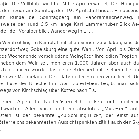
aße. Die Vollblüte wird für Mitte April erwartet. Der Höhep
 der heuer am Sonntag, den 19. April stattfindet. Ein beson
eitn Runde bei Sonntagberg am Panoramahöhenweg. Eb
elsweise der rund 6,5 km lange Karl Lammerhuber-Blick-W
oder der Voralpenblick-Wanderweg in Ertl.
 Weinfrühling im Kamptal mit allen Sinnen zu erleben, sind
nzerdorfweg Gobelsburg eine gute Wahl. Von April bis Oktob
des Wochenende verschiedene Weingüter ihre edlen Tropfen
 neben dem Wein seit mehreren 1.000 Jahren aber auch das 
tzten Jahren wurde das gelbe Kriecherl mit seinem beso
en wie Marmeladen, Destillaten oder Sirupen verarbeitet. Um
ie Blüte der Kriecherl im April zu erleben, begibt man sic
egs von Kirchschlag über Kottes nach Els.
iener Alpen in Niederösterreich locken mit modernen
htswarten. Allen voran und ein absolutes „Must-see“
nstein ist der bekannte „20-Schilling-Blick“, der einst a
österreichs bekanntesten Aussichtspunkten zählt auch der Sk
.