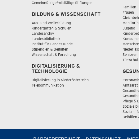
Gemeinnützige/mildtätige Stiftungen
Familien
Frauen
BILDUNG & WISSENSCHAFT
Gleichbeh
Aus- und Weiterbildung
Monitorin
Kindergärten & Schulen
Jugend
Landesarchiv
Kinderbe
Landesbibliothek
Konsumen
Institut für Landeskunde
Menschen
Stipendien & Beihilfen
Niederlas
Wissenschaft & Forschung
Senioren
Tierschut
DIGITALISIERUNG &
TECHNOLOGIE
GESUN
Digitalisierung in Niederösterreich
Coronavi
Telekommunikation
Amtsarzt 
Gesundhei
Gesundhe
Pflege & 
Soziale D
Sozialhilf
Beihilfen