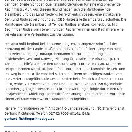
geringen Breite nicht den Qualitätsanforderungen für eine entsprechende
Radinfrastruktur. Aus diesem Grund haben sich die Marktgemeinde
Bisamberg und das Land Niederösterreich entschlossen, eine attraktivere
Geh- und Radwegverbindung zur ÖBB Haltestelle Bisamberg zu schaffen. Die
Marktgemeinde Bisamberg ist Teil des Radbasisnetzes Korneuburg. Mit
Beginn der Radsaison stehen nun den Radfahrerinnen und Radfahrern eine
verkehrssichere Verbindung zur Verfügung.
Der Abschnitt beginnt bei der Gemeindegrenze Langenzersdorf, bei der
Kreuzung mit der Landesstraße B 3 und verläuft auf einer Länge von rund
220 Metern Richtung Donaugrabendamm bis zur Einmündung in den
bestehenden Geh- und Radweg Richtung ÖBB Haltestelle Bisamberg. Der
Abschnitt schließt auch an den Donauradweg (Euro-Velo 6) an. Mit einem
entsprechenden Konstruktionsaufbau wurde der neue kombinierte Geh- und
Radweg in einer Breite von drei Metern mit einem beidseitigen Bankett von
0,25 Metern ausgeführt. Die Gesamtkosten belaufen sich auf rund 120.000
Euro, wobei 70 Prozent vom Land und 30 Prozent von der Marktgemeinde
Bisamberg getragen werden. Die Förderabwicklung erfolgte durch den NÖ
Straßendienst, Abteilung Landesstraßenplanung. Die Bauarbeiten wurden in
einem Zeitraum von etwa drei Monaten durchgeführt
Nähere Informationen beim Amt der NÖ Landesregierung, NÖ Straßendienst,
Gerhard Fichtinger, Telefon 02742/9005-60141, E-Mail
gerhard.fichtinger@noel.gv.at