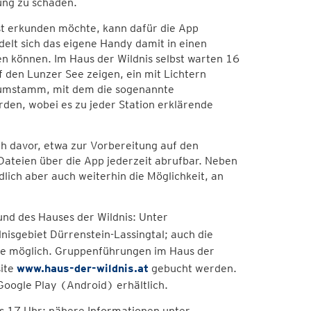
ung zu schaden.
st erkunden möchte, kann dafür die App
t sich das eigene Handy damit in einen
 können. Im Haus der Wildnis selbst warten 16
 den Lunzer See zeigen, ein mit Lichtern
aumstamm, mit dem die sogenannte
den, wobei es zu jeder Station erklärende
h davor, etwa zur Vorbereitung auf den
ateien über die App jederzeit abrufbar. Neben
dlich aber auch weiterhin die Möglichkeit, an
und des Hauses der Wildnis: Unter
nisgebiet Dürrenstein-Lassingtal; auch die
ite möglich. Gruppenführungen im Haus der
site
www.haus-der-wildnis.at
gebucht werden.
oogle Play (Android) erhältlich.
is 17 Uhr; nähere Informationen unter