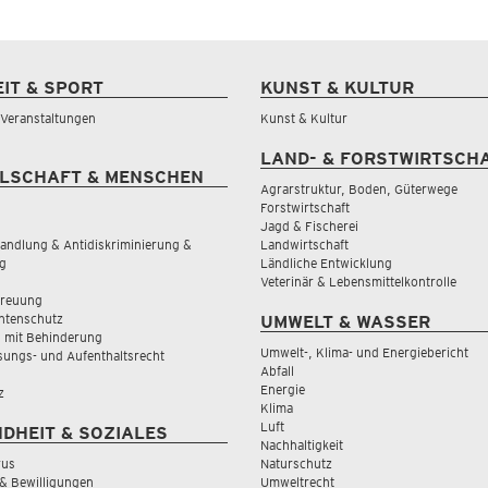
EIT & SPORT
KUNST & KULTUR
& Veranstaltungen
Kunst & Kultur
LAND- & FORSTWIRTSCH
LSCHAFT & MENSCHEN
Agrarstruktur, Boden, Güterwege
Forstwirtschaft
Jagd & Fischerei
andlung & Antidiskriminierung &
Landwirtschaft
g
Ländliche Entwicklung
Veterinär & Lebensmittelkontrolle
treuung
tenschutz
UMWELT & WASSER
 mit Behinderung
Umwelt-, Klima- und Energiebericht
sungs- und Aufenthaltsrecht
Abfall
Energie
z
Klima
Luft
DHEIT & SOZIALES
Nachhaltigkeit
rus
Naturschutz
& Bewilligungen
Umweltrecht