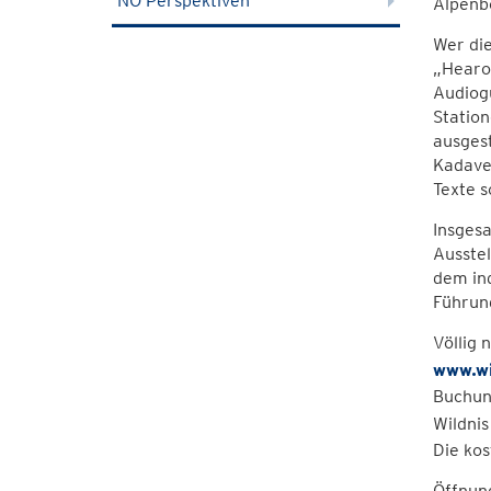
NÖ Perspektiven
Alpenb
Wer di
„Hearo
Audiog
Station
ausges
Kadaver
Texte s
Insges
Ausstel
dem ind
Führun
Völlig 
www.wi
Buchung
Wildni
Die kos
Öffnung