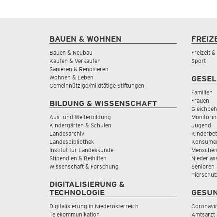
BAUEN & WOHNEN
FREIZ
Bauen & Neubau
Freizeit 
Kaufen & Verkaufen
Sport
Sanieren & Renovieren
Wohnen & Leben
GESEL
Gemeinnützige/mildtätige Stiftungen
Familien
Frauen
BILDUNG & WISSENSCHAFT
Gleichbeh
Aus- und Weiterbildung
Monitorin
Kindergärten & Schulen
Jugend
Landesarchiv
Kinderbe
Landesbibliothek
Konsumen
Institut für Landeskunde
Menschen
Stipendien & Beihilfen
Niederlas
Wissenschaft & Forschung
Senioren
Tierschut
DIGITALISIERUNG &
TECHNOLOGIE
GESUN
Digitalisierung in Niederösterreich
Coronavi
Telekommunikation
Amtsarzt 