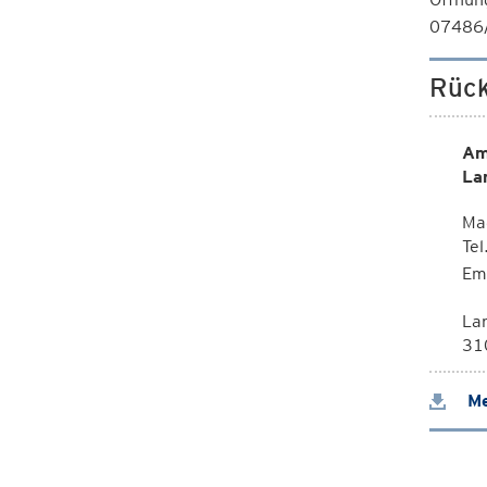
07486
Rück
Am
La
Mag
Te
Em
La
310
Me