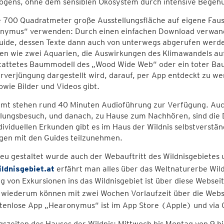
ogens, ohne dem sensiblen Ökosystem durch intensive Begeh
e 700 Quadratmeter große Ausstellungsfläche auf eigene Fau
nymus“ verwenden: Durch einen einfachen Download verwandel
uide, dessen Texte dann auch von unterwegs abgerufen werden
en wie zwei Aquarien, die Auswirkungen des Klimawandels auf
tattetes Baummodell des „Wood Wide Web“ oder ein toter B
verjüngung dargestellt wird, darauf, per App entdeckt zu wer
owie Bilder und Videos gibt.
amt stehen rund 40 Minuten Audioführung zur Verfügung. Auc
lungsbesuch, und danach, zu Hause zum Nachhören, sind die D
ividuellen Erkunden gibt es im Haus der Wildnis selbstverstän
gen mit den Guides teilzunehmen.
neu gestaltet wurde auch der Webauftritt des Wildnisgebietes 
ldnisgebiet.at
erfährt man alles über das Weltnaturerbe Wild
 von Exkursionen ins das Wildnisgebiet ist über diese Webse
s wiederum können mit zwei Wochen Vorlaufzeit über die Web
tenlose App „Hearonymus“ ist im App Store (Apple) und via G
szeiten des Hauses der Wildnis: Mittwoch bis Montag von 9 b