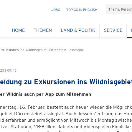
Suchefeld
NAVIGATION
JOBS
TOPICS IN ENGLISH
ÜBERSPRINGEN
HOME
THEMEN
LAND & POLITIK
SERVICE
xkursionen ins Wildnisgebiet Dürrenstein-Lassingtal
23 | 09:43
ldung zu Exkursionen ins Wildnisgebie
er Wildnis auch per App zum Mitnehmen
erstag, 16. Februar, besteht auch heuer wieder die Möglichk
gebiet Dürrenstein-Lassingtal. Auch dessen Zentrum, das Hau
d erfahrbar und ermöglicht von Mittwoch bis Montag zwische
tiver Stationen, VR-Brillen, Tablets und Videospielen Einblick