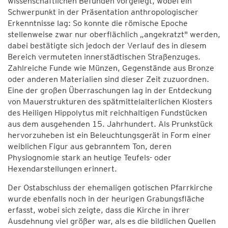
wissenschaftlichen Befunden vorgelegt, wobei ein
Schwerpunkt in der Präsentation anthropologischer
Erkenntnisse lag: So konnte die römische Epoche
stellenweise zwar nur oberflächlich „angekratzt" werden,
dabei bestätigte sich jedoch der Verlauf des in diesem
Bereich vermuteten innerstädtischen Straßenzuges.
Zahlreiche Funde wie Münzen, Gegenstände aus Bronze
oder anderen Materialien sind dieser Zeit zuzuordnen.
Eine der großen Überraschungen lag in der Entdeckung
von Mauerstrukturen des spätmittelalterlichen Klosters
des Heiligen Hippolytus mit reichhaltigen Fundstücken
aus dem ausgehenden 15. Jahrhundert. Als Prunkstück
hervorzuheben ist ein Beleuchtungsgerät in Form einer
weiblichen Figur aus gebranntem Ton, deren
Physiognomie stark an heutige Teufels- oder
Hexendarstellungen erinnert.
Der Ostabschluss der ehemaligen gotischen Pfarrkirche
wurde ebenfalls noch in der heurigen Grabungsfläche
erfasst, wobei sich zeigte, dass die Kirche in ihrer
Ausdehnung viel größer war, als es die bildlichen Quellen