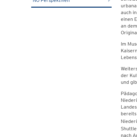
NÖ Perspektiven
urbana 
auch i
einen E
an dem 
Origina
Im Mus
Kaisern
Lebens
Weiters
der Ku
und gib
Pädagog
Nieder
Landesa
bereits
Nieder
Shuttle
nach A