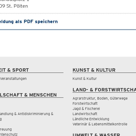
9 St. Pölten
ldung als PDF speichern
EIT & SPORT
KUNST & KULTUR
& Veranstaltungen
Kunst & Kultur
LAND- & FORSTWIRTSCH
LSCHAFT & MENSCHEN
Agrarstruktur, Boden, Güterwege
Forstwirtschaft
Jagd & Fischerei
andlung & Antidiskriminierung &
Landwirtschaft
g
Ländliche Entwicklung
Veterinär & Lebensmittelkontrolle
treuung
tenschutz
UMWELT & WASSER