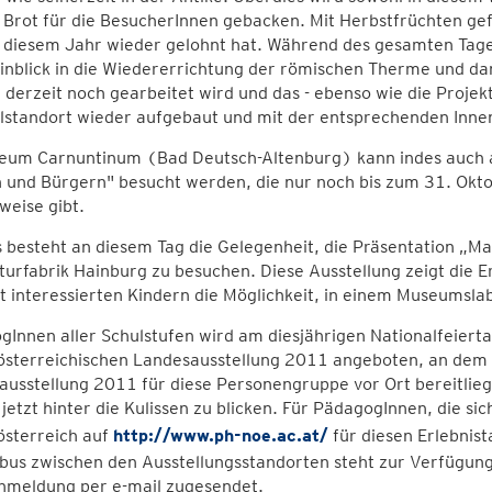
Brot für die BesucherInnen gebacken. Mit Herbstfrüchten gefül
n diesem Jahr wieder gelohnt hat. Während des gesamten Tage
inblick in die Wiedererrichtung der römischen Therme und da
derzeit noch gearbeitet wird und das - ebenso wie die Projekt
lstandort wieder aufgebaut und mit der entsprechenden Innen
eum Carnuntinum (Bad Deutsch-Altenburg) kann indes auch am
 und Bürgern" besucht werden, die nur noch bis zum 31. Okto
weise gibt.
 besteht an diesem Tag die Gelegenheit, die Präsentation „Mak
lturfabrik Hainburg zu besuchen. Diese Ausstellung zeigt di
t interessierten Kindern die Möglichkeit, in einem Museumslab
Innen aller Schulstufen wird am diesjährigen Nationalfeierta
österreichischen Landesausstellung 2011 angeboten, an dem 
usstellung 2011 für diese Personengruppe vor Ort bereitlie
 jetzt hinter die Kulissen zu blicken. Für PädagogInnen, die s
österreich auf
http://www.ph-noe.ac.at/
für diesen Erlebnist
bus zwischen den Ausstellungsstandorten steht zur Verfügung
nmeldung per e-mail zugesendet.