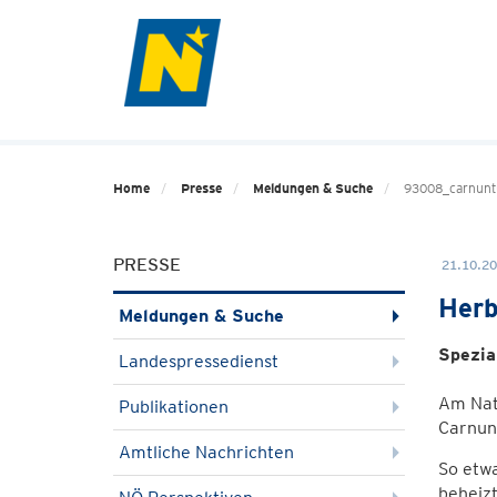
Home
Presse
Meldungen & Suche
93008_carnun
PRESSE
21.10.20
Herb
Meldungen & Suche
Spezia
Landespressedienst
Am Nati
Publikationen
Carnun
Amtliche Nachrichten
So etw
beheizt