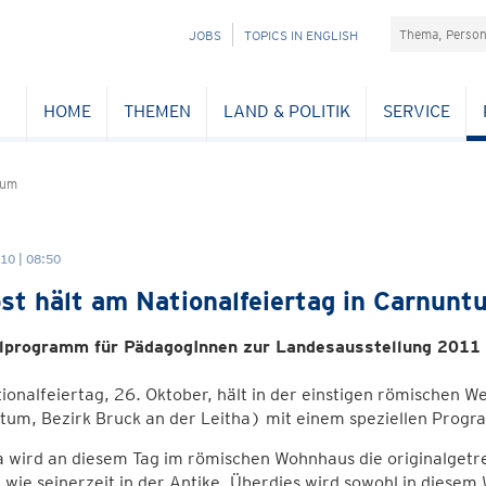
Suchefeld
NAVIGATION
JOBS
TOPICS IN ENGLISH
ÜBERSPRINGEN
HOME
THEMEN
LAND & POLITIK
SERVICE
tum
10 | 08:50
st hält am Nationalfeiertag in Carnunt
lprogramm für PädagogInnen zur Landesausstellung 2011
onalfeiertag, 26. Oktober, hält in der einstigen römischen 
tum, Bezirk Bruck an der Leitha) mit einem speziellen Progr
a wird an diesem Tag im römischen Wohnhaus die originalget
 wie seinerzeit in der Antike. Überdies wird sowohl in diesem 