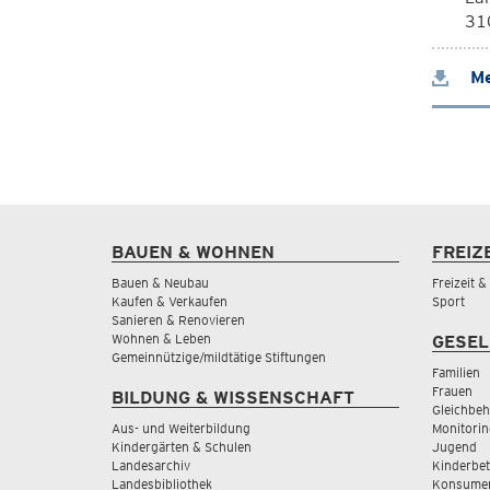
310
Me
BAUEN & WOHNEN
FREIZ
Bauen & Neubau
Freizeit 
Kaufen & Verkaufen
Sport
Sanieren & Renovieren
Wohnen & Leben
GESEL
Gemeinnützige/mildtätige Stiftungen
Familien
Frauen
BILDUNG & WISSENSCHAFT
Gleichbeh
Aus- und Weiterbildung
Monitorin
Kindergärten & Schulen
Jugend
Landesarchiv
Kinderbe
Landesbibliothek
Konsumen