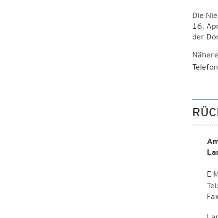
Die Ni
16. Ap
der Don
Nähere
Telefo
RÜC
Am
La
E-M
Te
Fa
La