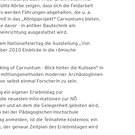
lte Körbe zeigen, dass sich die Feldarbeit
s werden Führungen abgehalten, die u. a.
mit in das „Königsprojekt" Carnuntums bieten,
e davor - in antiker Bautechnik am
einrichtung ausgestattet wird.
 Nationalfeiertag die Ausstellung „Von
ber 2010 Einblicke in die römische
ing of Carnuntum - Blick hinter die Kulissen" in
e Ermittlungsmethoden moderner ArchäologInnen
or selbst einmal ForscherIn zu sein.
g ein eigener Erlebnistag zur
die neuesten Informationen zur NÖ
gen und an dem die Gelegenheit geboten wird,
ich bei der Pädagogischen Hochschule
ag anmelden, ist die Teilnahme kostenlos; ein
, der genaue Zeitplan des Erlebnistages wird