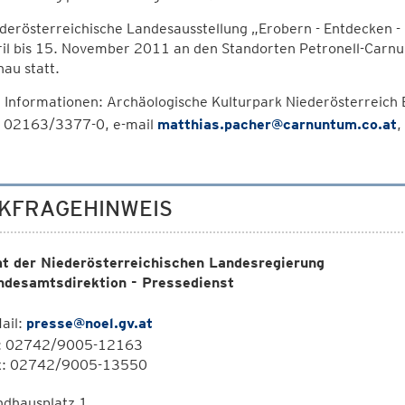
ederösterreichische Landesausstellung „Erobern - Entdecken 
ril bis 15. November 2011 an den Standorten Petronell-Carn
au statt.
 Informationen: Archäologische Kulturpark Niederösterreich 
n 02163/3377-0, e-mail
matthias.pacher@carnuntum.co.at
,
KFRAGEHINWEIS
t der Niederösterreichischen Landesregierung
ndesamtsdirektion - Pressedienst
ail:
presse@noel.gv.at
l: 02742/9005-12163
x: 02742/9005-13550
ndhausplatz 1