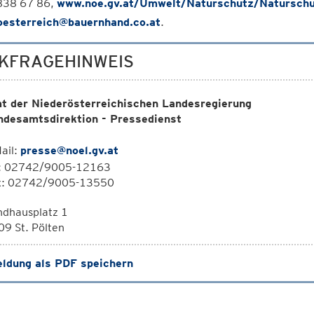
838 67 86,
www.noe.gv.at/Umwelt/Naturschutz/Naturschu
oesterreich@bauernhand.co.at
.
KFRAGEHINWEIS
t der Niederösterreichischen Landesregierung
ndesamtsdirektion - Pressedienst
ail:
presse@noel.gv.at
l: 02742/9005-12163
x: 02742/9005-13550
ndhausplatz 1
9 St. Pölten
ldung als PDF speichern