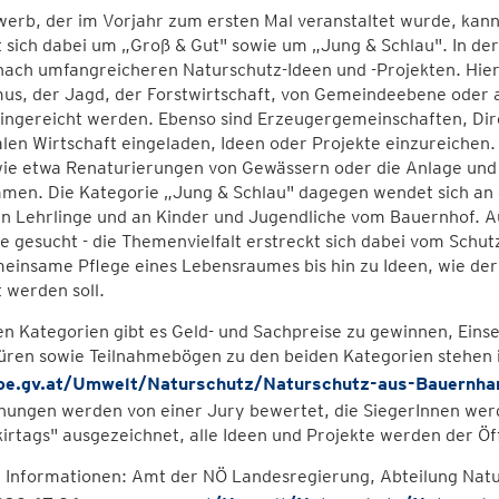
erb, der im Vorjahr zum ersten Mal veranstaltet wurde, kan
 sich dabei um „Groß & Gut" sowie um „Jung & Schlau". In de
nach umfangreicheren Naturschutz-Ideen und -Projekten. Hi
mus, der Jagd, der Forstwirtschaft, von Gemeindeebene oder 
eingereicht werden. Ebenso sind Erzeugergemeinschaften, Di
len Wirtschaft eingeladen, Ideen oder Projekte einzureichen.
wie etwa Renaturierungen von Gewässern oder die Anlage und
men. Die Kategorie „Jung & Schlau" dagegen wendet sich an d
an Lehrlinge und an Kinder und Jugendliche vom Bauernhof. A
e gesucht - die Themenvielfalt erstreckt sich dabei vom Schu
einsame Pflege eines Lebensraumes bis hin zu Ideen, wie der
 werden soll.
en Kategorien gibt es Geld- und Sachpreise zu gewinnen, Eins
üren sowie Teilnahmebögen zu den beiden Kategorien stehen i
e.gv.at/Umwelt/Naturschutz/Naturschutz-aus-Bauernha
chungen werden von einer Jury bewertet, die SiegerInnen we
irtags" ausgezeichnet, alle Ideen und Projekte werden der Öffe
 Informationen: Amt der NÖ Landesregierung, Abteilung Na