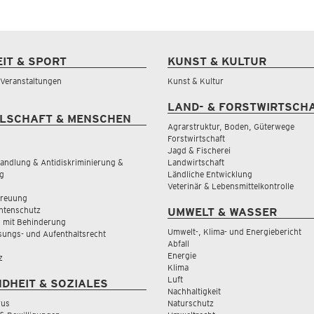
EIT & SPORT
KUNST & KULTUR
& Veranstaltungen
Kunst & Kultur
LAND- & FORSTWIRTSCH
LSCHAFT & MENSCHEN
Agrarstruktur, Boden, Güterwege
Forstwirtschaft
Jagd & Fischerei
andlung & Antidiskriminierung &
Landwirtschaft
g
Ländliche Entwicklung
Veterinär & Lebensmittelkontrolle
treuung
tenschutz
UMWELT & WASSER
 mit Behinderung
Umwelt-, Klima- und Energiebericht
sungs- und Aufenthaltsrecht
Abfall
Energie
z
Klima
Luft
DHEIT & SOZIALES
Nachhaltigkeit
rus
Naturschutz