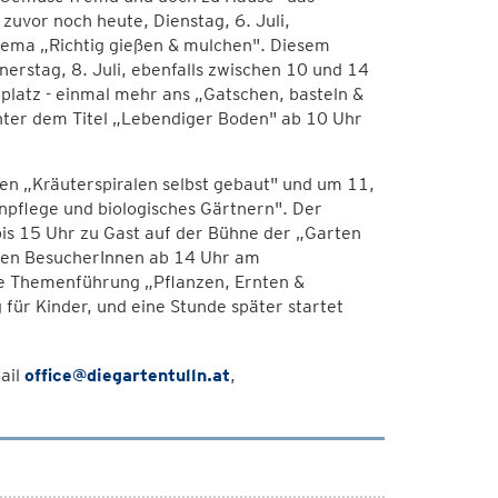
vor noch heute, Dienstag, 6. Juli,
ema „Richtig gießen & mulchen". Diesem
rstag, 8. Juli, ebenfalls zwischen 10 und 14
lplatz - einmal mehr ans „Gatschen, basteln &
nter dem Titel „Lebendiger Boden" ab 10 Uhr
n „Kräuterspiralen selbst gebaut" und um 11,
enpflege und biologisches Gärtnern". Der
bis 15 Uhr zu Gast auf der Bühne der „Garten
inen BesucherInnen ab 14 Uhr am
die Themenführung „Pflanzen, Ernten &
ür Kinder, und eine Stunde später startet
ail
office@diegartentulln.at
,