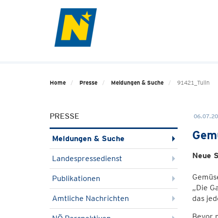
Home
Presse
Meldungen & Suche
91421_Tulln
PRESSE
06.07.20
Gemü
Meldungen & Suche
Neue S
Landespressedienst
Gemüse
Publikationen
„Die G
Amtliche Nachrichten
das je
Bevor m