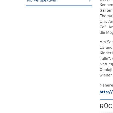
NÖ Perspektiven
Kennen
Garten
Thema w
Uhr. An
Co". Am
die Mög
Am Sam
13 und 
Kinderl
Tulln",
Natursp
Genieße
wieder 
Nähere
http:/
RÜC