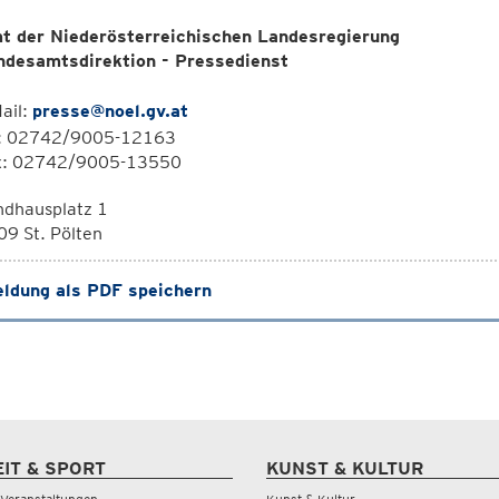
t der Niederösterreichischen Landesregierung
ndesamtsdirektion - Pressedienst
ail:
presse@noel.gv.at
l: 02742/9005-12163
x: 02742/9005-13550
ndhausplatz 1
9 St. Pölten
ldung als PDF speichern
EIT & SPORT
KUNST & KULTUR