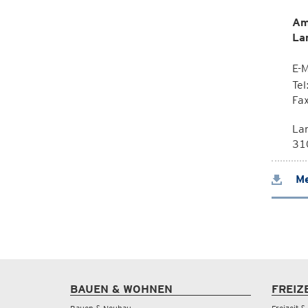
Am
La
E-M
Te
Fa
La
310
Me
BAUEN & WOHNEN
FREIZ