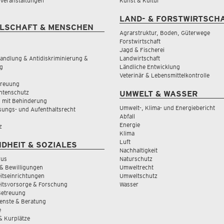
& Veranstaltungen
Kunst & Kultur
LAND- & FORSTWIRTSCH
LSCHAFT & MENSCHEN
Agrarstruktur, Boden, Güterwege
Forstwirtschaft
Jagd & Fischerei
andlung & Antidiskriminierung &
Landwirtschaft
g
Ländliche Entwicklung
Veterinär & Lebensmittelkontrolle
treuung
tenschutz
UMWELT & WASSER
 mit Behinderung
Umwelt-, Klima- und Energiebericht
sungs- und Aufenthaltsrecht
Abfall
Energie
z
Klima
Luft
DHEIT & SOZIALES
Nachhaltigkeit
rus
Naturschutz
& Bewilligungen
Umweltrecht
tseinrichtungen
Umweltschutz
itsvorsorge & Forschung
Wasser
Betreuung
ienste & Beratung
e
 & Kurplätze