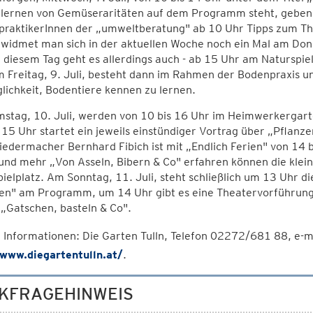
lernen von Gemüseraritäten auf dem Programm steht, geben zu
praktikerInnen der „umweltberatung" ab 10 Uhr Tipps zum Th
idmet man sich in der aktuellen Woche noch ein Mal am Donne
 diesem Tag geht es allerdings auch - ab 15 Uhr am Naturspie
 Freitag, 9. Juli, besteht dann im Rahmen der Bodenpraxis u
lichkeit, Bodentiere kennen zu lernen.
stag, 10. Juli, werden von 10 bis 16 Uhr im Heimwerkergarte
15 Uhr startet ein jeweils einstündiger Vortrag über „Pflanz
iedermacher Bernhard Fibich ist mit „Endlich Ferien" von 14 
 und mehr „Von Asseln, Bibern & Co" erfahren können die kle
ielplatz. Am Sonntag, 11. Juli, steht schließlich um 13 Uhr 
n" am Programm, um 14 Uhr gibt es eine Theatervorführung f
„Gatschen, basteln & Co".
 Informationen: Die Garten Tulln, Telefon 02272/681 88, e-m
/www.diegartentulln.at/
.
KFRAGEHINWEIS