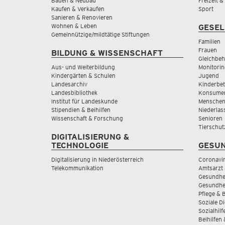
Bauen & Neubau
Freizeit 
Kaufen & Verkaufen
Sport
Sanieren & Renovieren
Wohnen & Leben
GESEL
Gemeinnützige/mildtätige Stiftungen
Familien
Frauen
BILDUNG & WISSENSCHAFT
Gleichbeh
Aus- und Weiterbildung
Monitorin
Kindergärten & Schulen
Jugend
Landesarchiv
Kinderbe
Landesbibliothek
Konsumen
Institut für Landeskunde
Menschen
Stipendien & Beihilfen
Niederlas
Wissenschaft & Forschung
Senioren
Tierschut
DIGITALISIERUNG &
TECHNOLOGIE
GESUN
Digitalisierung in Niederösterreich
Coronavi
Telekommunikation
Amtsarzt 
Gesundhei
Gesundhe
Pflege & 
Soziale D
Sozialhilf
Beihilfen