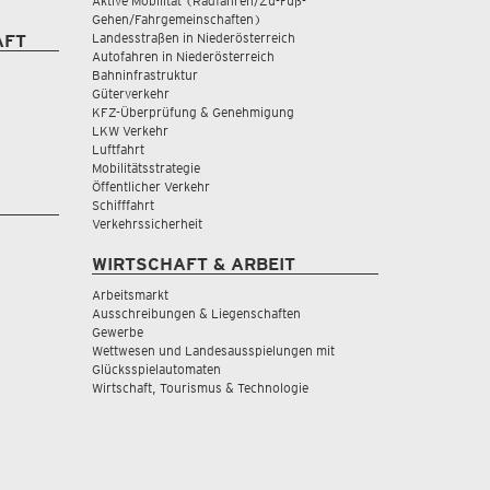
Aktive Mobilität (Radfahren/Zu-Fuß-
Gehen/Fahrgemeinschaften)
Landesstraßen in Niederösterreich
AFT
Autofahren in Niederösterreich
Bahninfrastruktur
Güterverkehr
KFZ-Überprüfung & Genehmigung
LKW Verkehr
Luftfahrt
Mobilitätsstrategie
Öffentlicher Verkehr
Schifffahrt
Verkehrssicherheit
WIRTSCHAFT & ARBEIT
Arbeitsmarkt
Ausschreibungen & Liegenschaften
Gewerbe
Wettwesen und Landesausspielungen mit
Glücksspielautomaten
Wirtschaft, Tourismus & Technologie