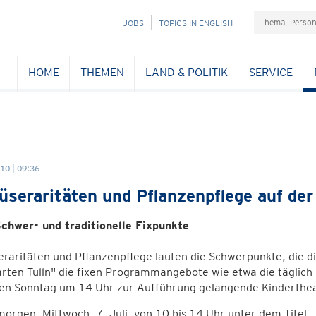
Suchefeld
NAVIGATION
JOBS
TOPICS IN ENGLISH
ÜBERSPRINGEN
HOME
THEMEN
LAND & POLITIK
SERVICE
10 | 09:36
seraritäten und Pflanzenpflege auf der
chwer- und traditionelle Fixpunkte
raritäten und Pflanzenpflege lauten die Schwerpunkte, die d
arten Tulln" die fixen Programmangebote wie etwa die täglic
den Sonntag um 14 Uhr zur Aufführung gelangende Kinderthe
orgen, Mittwoch, 7. Juli, von 10 bis 14 Uhr unter dem Tite