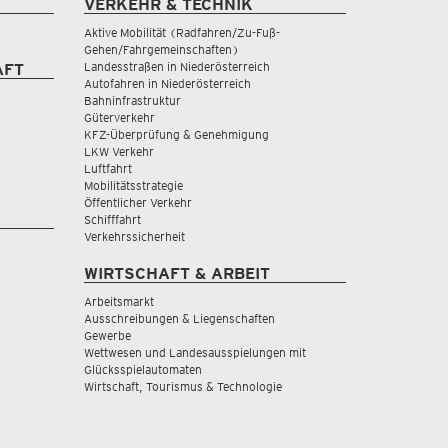
VERKEHR & TECHNIK
Aktive Mobilität (Radfahren/Zu-Fuß-
Gehen/Fahrgemeinschaften)
Landesstraßen in Niederösterreich
AFT
Autofahren in Niederösterreich
Bahninfrastruktur
Güterverkehr
KFZ-Überprüfung & Genehmigung
LKW Verkehr
Luftfahrt
Mobilitätsstrategie
Öffentlicher Verkehr
Schifffahrt
Verkehrssicherheit
WIRTSCHAFT & ARBEIT
Arbeitsmarkt
Ausschreibungen & Liegenschaften
Gewerbe
Wettwesen und Landesausspielungen mit
Glücksspielautomaten
Wirtschaft, Tourismus & Technologie