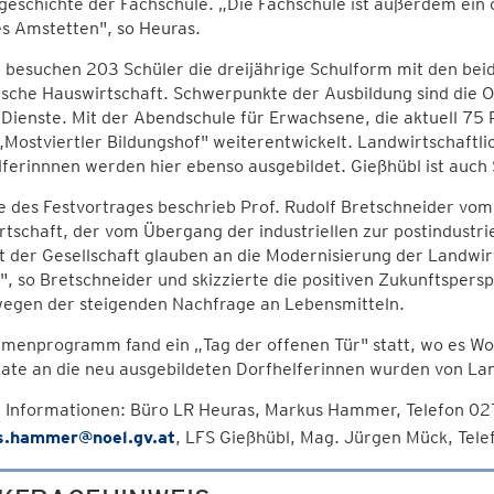
geschichte der Fachschule. „Die Fachschule ist außerdem ein 
s Amstetten", so Heuras.
 besuchen 203 Schüler die dreijährige Schulform mit den be
sche Hauswirtschaft. Schwerpunkte der Ausbildung sind die 
 Dienste. Mit der Abendschule für Erwachsene, die aktuell 75
Mostviertler Bildungshof" weiterentwickelt. Landwirtschaftli
ferinnnen werden hier ebenso ausgebildet. Gießhübl ist auch
 des Festvortrages beschrieb Prof. Rudolf Bretschneider vom 
tschaft, der vom Übergang der industriellen zur postindustri
 der Gesellschaft glauben an die Modernisierung der Landwir
, so Bretschneider und skizzierte die positiven Zukunftspersp
wegen der steigenden Nachfrage an Lebensmitteln.
hmenprogramm fand ein „Tag der offenen Tür" statt, wo es Wo
kate an die neu ausgebildeten Dorfhelferinnen wurden von La
 Informationen: Büro LR Heuras, Markus Hammer, Telefon 0
.hammer@noel.gv.at
, LFS Gießhübl, Mag. Jürgen Mück, Tel