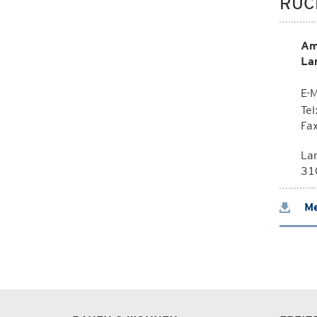
RÜC
Am
La
E-M
Te
Fa
La
310
Me