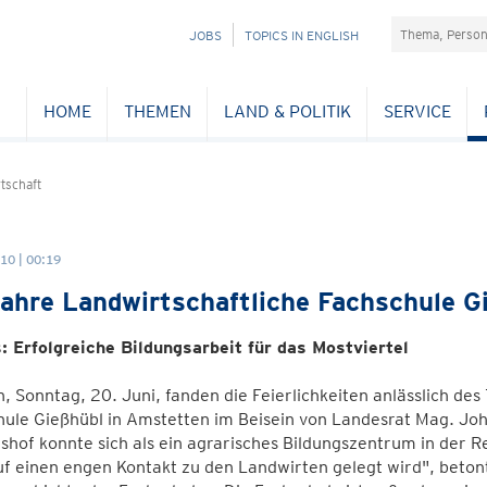
Suchefeld
NAVIGATION
JOBS
TOPICS IN ENGLISH
ÜBERSPRINGEN
HOME
THEMEN
LAND & POLITIK
SERVICE
tschaft
10 | 00:19
ahre Landwirtschaftliche Fachschule G
: Erfolgreiche Bildungsarbeit für das Mostviertel
, Sonntag, 20. Juni, fanden die Feierlichkeiten anlässlich de
ule Gießhübl in Amstetten im Beisein von Landesrat Mag. Joh
shof konnte sich als ein agrarisches Bildungszentrum in der 
f einen engen Kontakt zu den Landwirten gelegt wird", beton