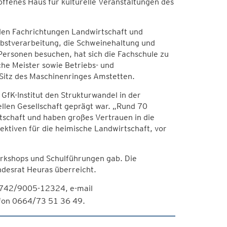
offenes Haus für kulturelle Veranstaltungen des
iden Fachrichtungen Landwirtschaft und
Obstverarbeitung, die Schweinehaltung und
 Personen besuchen, hat sich die Fachschule zu
che Meister sowie Betriebs- und
 Sitz des Maschinenringes Amstetten.
GfK-Institut den Strukturwandel in der
ellen Gesellschaft geprägt war. „Rund 70
tschaft und haben großes Vertrauen in die
ektiven für die heimische Landwirtschaft, vor
rkshops und Schulführungen gab. Die
ndesrat Heuras überreicht.
2742/9005-12324, e-mail
efon 0664/73 51 36 49.