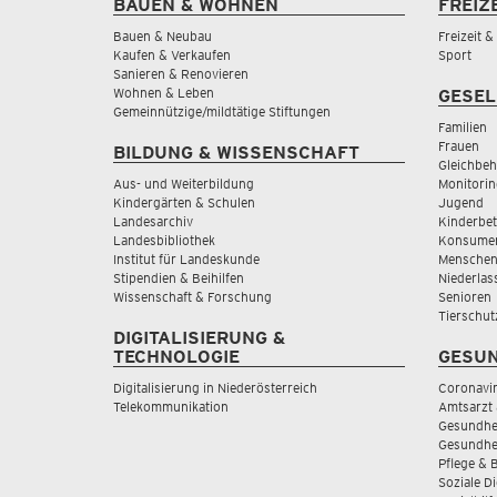
BAUEN & WOHNEN
FREIZ
Bauen & Neubau
Freizeit 
Kaufen & Verkaufen
Sport
Sanieren & Renovieren
Wohnen & Leben
GESEL
Gemeinnützige/mildtätige Stiftungen
Familien
Frauen
BILDUNG & WISSENSCHAFT
Gleichbeh
Aus- und Weiterbildung
Monitorin
Kindergärten & Schulen
Jugend
Landesarchiv
Kinderbe
Landesbibliothek
Konsumen
Institut für Landeskunde
Menschen
Stipendien & Beihilfen
Niederlas
Wissenschaft & Forschung
Senioren
Tierschut
DIGITALISIERUNG &
TECHNOLOGIE
GESUN
Digitalisierung in Niederösterreich
Coronavi
Telekommunikation
Amtsarzt 
Gesundhei
Gesundhe
Pflege & 
Soziale D