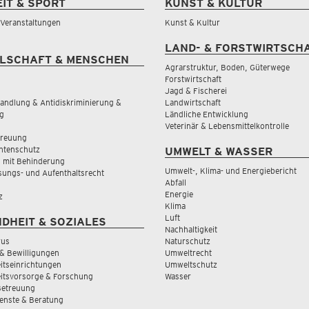
EIT & SPORT
KUNST & KULTUR
& Veranstaltungen
Kunst & Kultur
LAND- & FORSTWIRTSCH
LSCHAFT & MENSCHEN
Agrarstruktur, Boden, Güterwege
Forstwirtschaft
Jagd & Fischerei
andlung & Antidiskriminierung &
Landwirtschaft
g
Ländliche Entwicklung
Veterinär & Lebensmittelkontrolle
treuung
tenschutz
UMWELT & WASSER
 mit Behinderung
Umwelt-, Klima- und Energiebericht
sungs- und Aufenthaltsrecht
Abfall
Energie
z
Klima
Luft
DHEIT & SOZIALES
Nachhaltigkeit
rus
Naturschutz
& Bewilligungen
Umweltrecht
tseinrichtungen
Umweltschutz
itsvorsorge & Forschung
Wasser
Betreuung
ienste & Beratung