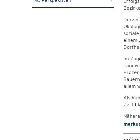
NÖ Perspektiven
Erfolgs
Bezirke
Derzeit
Ökologi
soziale
einem „
Dorfhel
Im Zuge
Landwir
Prozent
Bauern"
allem 
Als Ra
Zertifi
Nähere
markus