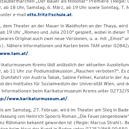
lzaubermärchen „Der Bauer als Millionär" Premiere (Regie: O
, ab 18 Uhr, Samstag, 6. März, ab 19 Uhr sowie Sonntag, 7. 
 unter e-mail
otto.fritz@schule.at
.
 dem Theater an der Mauer in Waidhofen an der Thaya, wird 
 ab 19 Uhr „Romeo und Julia 2010" gespielt, wobei in dieser
eares Original auch zwei neue Versionen, u. a. mit „Emos" u
k). Nähere Informationen und Karten beim TAM unter 02842
/www.tam.at/
.
ikaturmuseum Krems lädt anlässlich der aktuellen Ausstellun
, ab 11 Uhr zur Podiumsdiskussion „Rauchen verboten?". Es d
Dumfahrt von Austria Tabak, Sabine Fellner, Kuratorin der A
d des Institutes für Sozialmedizin der Universität Wien, und d
 Informationen beim Karikaturmuseum Krems unter 02732/9
tp://www.karikaturmuseum.at/
.
ls am Samstag, 27. Februar, wird im Theater am Steg in Baden
fassung von Heinrich Spoerls Roman „Die Feuerzangenbowle" g
inz Rühmann bekannt geworden ist (Regie: Marcus Strahl). Be
rten beim Haus der Kunst in Baden unter 02252/868 00-550.