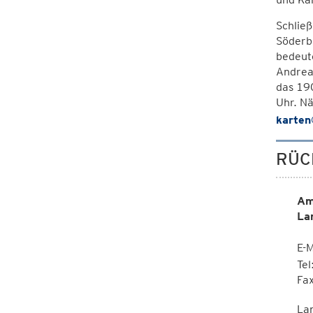
Schließ
Söderbe
bedeute
Andrea 
das 190
Uhr. N
karten
RÜC
Am
La
E-M
Te
Fa
La