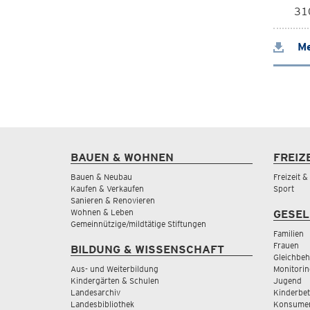
310
Me
BAUEN & WOHNEN
FREIZ
Bauen & Neubau
Freizeit 
Kaufen & Verkaufen
Sport
Sanieren & Renovieren
Wohnen & Leben
GESEL
Gemeinnützige/mildtätige Stiftungen
Familien
Frauen
BILDUNG & WISSENSCHAFT
Gleichbeh
Aus- und Weiterbildung
Monitorin
Kindergärten & Schulen
Jugend
Landesarchiv
Kinderbe
Landesbibliothek
Konsumen