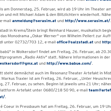
ls am Donnerstag, 25. Februar, wird ab 19 Uhr im Theater am
von und mit Michael Adam & den Blitzlichtern wiederholt. Nä
 e-mail
anmeldung@serasim.at
und
http://www.serasim.at/
stadl in Krems/Stein bringt Reinhard Hauser, musikalisch begle
 das Monodrama „Oskar Werner" von Wilhelm Pellert zur Auf
adl unter 02732/703 12, e-mail
office@salzstadl.at
und
http
„babü" in Wolkersdorf findet am Freitag, 26. Februar, ab 20
ttprogramm „Radio Aktiv" statt. Nähere Informationen in de
wolkersdorf@gmx.at
und
http://www.babue.com/
.
t steht demnächst auch im Resonanz-Theater Artefakt in Miste
 Markus Traxler ist am Freitag, 26. Februar, „Unter Heuschre
, 27. Februar, zu sehen. Beginn ist jeweils ums 21 Uhr; nähe
plattform Artefakt unter 0680/218 50 90, e-mail
team@artefa
at/
.
ré Coeur in Pressbaum hat am Freitag, 26. Februar, um 19 U