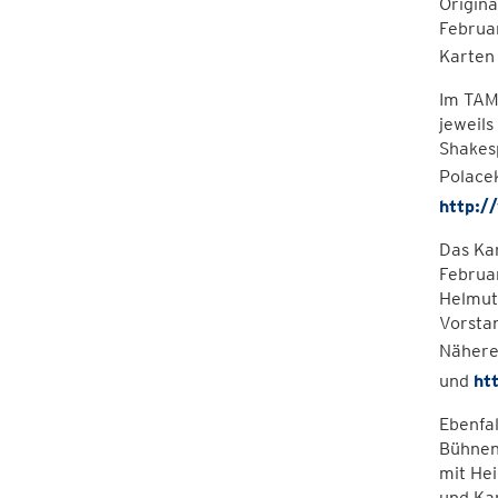
Origina
Februar
Karten
Im TAM,
jeweils
Shakesp
Polace
http:/
Das Kar
Februar
Helmut 
Vorstan
Nähere
und
ht
Ebenfal
Bühnen
mit He
und Ka