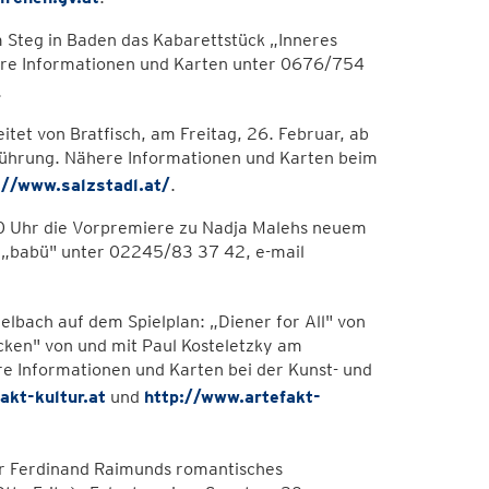
 Steg in Baden das Kabarettstück „Inneres
here Informationen und Karten unter 0676/754
.
itet von Bratfisch, am Freitag, 26. Februar, ab
führung. Nähere Informationen und Karten beim
://www.salzstadl.at/
.
.30 Uhr die Vorpremiere zu Nadja Malehs neuem
r „babü" unter 02245/83 37 42, e-mail
lbach auf dem Spielplan: „Diener for All" von
cken" von und mit Paul Kosteletzky am
re Informationen und Karten bei der Kunst- und
kt-kultur.at
und
http://www.artefakt-
hr Ferdinand Raimunds romantisches