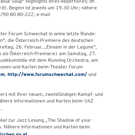
Blue Soup" Highlights ihres Repertoires; im
ritt. Beginn ist jeweils um 19.30 Uhr; nähere
2/90 80 80-222, e-mail
ter Forum Schwechat in seine letzte Runde:
", die Österreich-Premiere des deutschen
reitag, 26. Februar, „Einsam in der Lagune",
ls als Österreich-Premiere) am Samstag, 27.
 Musikkomödie mit dem Running Orchestra, am
ationen und Karten beim Theater Forum
om
,
http://www.forumschwechat.com/
und
ers mit ihrer neuen, zweistündigen Kampf- und
 nähere Informationen und Karten beim VAZ
/
.
nkel zur Jazz-Lesung „The Shadow of your
en. Nähere Informationen und Karten beim
irchen.gv.at
.