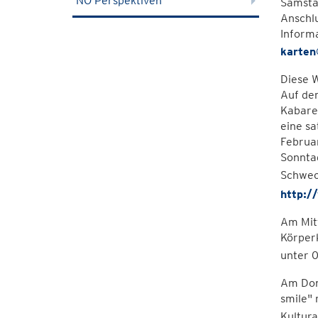
NÖ Perspektiven
Samstag
Anschlu
Inform
karten
Diese 
Auf de
Kabaret
eine sa
Februa
Sonntag
Schwec
http:/
Am Mitt
Körper
unter 
Am Don
smile" 
Kultur