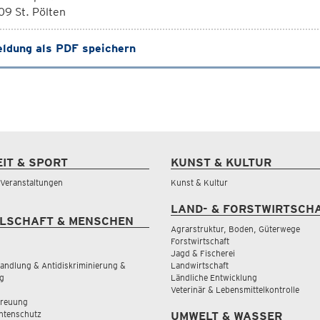
9 St. Pölten
ldung als PDF speichern
EIT & SPORT
KUNST & KULTUR
& Veranstaltungen
Kunst & Kultur
LAND- & FORSTWIRTSCH
LSCHAFT & MENSCHEN
Agrarstruktur, Boden, Güterwege
Forstwirtschaft
Jagd & Fischerei
andlung & Antidiskriminierung &
Landwirtschaft
g
Ländliche Entwicklung
Veterinär & Lebensmittelkontrolle
treuung
tenschutz
UMWELT & WASSER