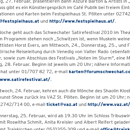
, 27. Februar, präsentieren dann Aszure Barton & Artists in „
ss gibt es ein Künstlergespräch im Café Publik bei freiem Eint
ationen und Karten beim Festspielhaus St. Pölten unter 0274
@festspielhaus.at
und
http://www.festspielhaus.at/
.
Woche geht auch das Schwechater Satirefestival 2010 im Thea
m Programm stehen noch „Schwitzen ist, wenn Muskeln weinen
tisten Horst Evers, am Mittwoch, 24., Donnerstag, 25., und F
tirische Reiseleitung durch Venedig von Valter Rado (ebenfal
r, sowie zum Abschluss des Festivals „Noten im Sturm", eine
, 28. Februar. Beginn ist jeweils um 20 Uhr; nähere Inform
hat unter 01/707 82 72, e-mail
karten@forumschwechat.c
/www.satirefestival.at/
.
woch, 24. Februar, kehren auch die Mönche des Shaolin Klost
kunst-Show zurück ins VAZ St. Pölten. Beginn ist um 20 Uhr;
02742/714 00, e-mail
ticket@vaz.at
und
http://www.vaz.at
nerstag, 25. Februar, wird ab 19.30 Uhr im Schloss Tribuswi
mit Roswitha Schmit, Anita Kreisler und Albert Reifert gelad
amt Traiskirchen unter 05/0355-309 und e-mail
office@traisk