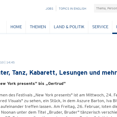
Suchefeld
NAVIGATION
JOBS
TOPICS IN ENGLISH
ÜBERSPRINGEN
HOME
THEMEN
LAND & POLITIK
SERVICE
10 | 14:45
ter, Tanz, Kabarett, Lesungen und mehr
ew York presents" bis „Gertrud"
en des Festivals „New York presents" ist am Mittwoch, 24. Feb
red Visuals" zu sehen, ein Stück, in dem Aszure Barton, Iva B
 aufeinander treffen lassen. Am Freitag, 26. Februar, loten d
Noonan unter dem Titel „Bruder, Bruder" tänzerisch verschie