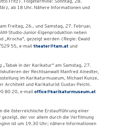
tto Fritz). Folgetermine: Sonntag, 28.
März, ab 18 Uhr. Nähere Informationen und
am Freitag, 26., und Samstag, 27. Februar,
 TAM-Studio-Junior-Eigenproduktion neben
nd „Krocha", gezeigt werden (Regie: Ewald
/529 55, e-mail
theater@tam.at
und
g „Tabak in der Karikatur" am Samstag, 27.
iskutieren der Rechtsanwalt Manfred Ainedter,
usstellung im Karikaturmuseum, Michael Kunze,
er Architekt und Karikaturist Gustav Peichl.
0 80 20, e-mail
office@karikaturmuseum.at
 die österreichische Erstaufführung einer
ezeigt, der vor allem durch die Verfilmung
ginn ist um 19.30 Uhr; nähere Informationen