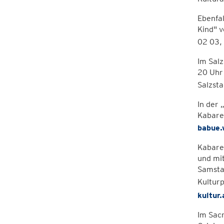
Ebenfal
Kind" 
02 03,
Im Salz
20 Uhr
Salzst
In der 
Kabare
babue.
Kabaret
und mit
Samstag
Kultur
kultur.
Im Sac