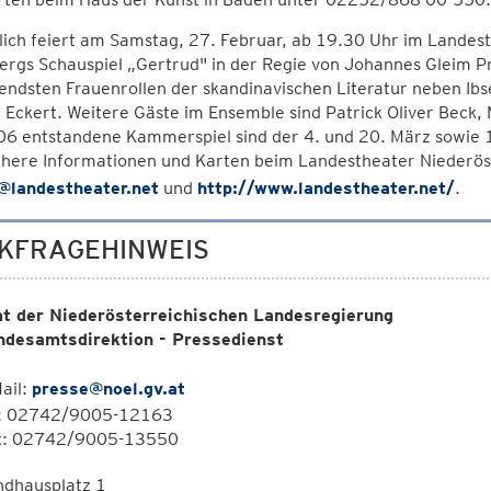
lich feiert am Samstag, 27. Februar, ab 19.30 Uhr im Landest
rgs Schauspiel „Gertrud" in der Regie von Johannes Gleim Pr
ndsten Frauenrollen der skandinavischen Literatur neben Ibsen
Eckert. Weitere Gäste im Ensemble sind Patrick Oliver Beck, 
6 entstandene Kammerspiel sind der 4. und 20. März sowie 14
ähere Informationen und Karten beim Landestheater Niederös
@landestheater.net
und
http://www.landestheater.net/
.
KFRAGEHINWEIS
t der Niederösterreichischen Landesregierung
ndesamtsdirektion - Pressedienst
ail:
presse@noel.gv.at
l: 02742/9005-12163
x: 02742/9005-13550
ndhausplatz 1