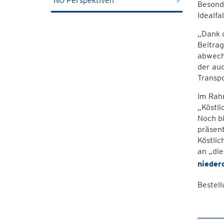
NÖ Perspektiven
Besonde
Idealfa
„Dank d
Beitrag
abwechs
der auc
Transpo
Im Rah
„Köstli
Noch bi
präsent
Köstlic
an „die
nieder
Bestel