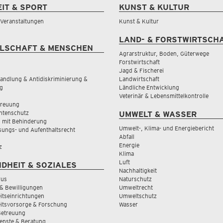
EIT & SPORT
KUNST & KULTUR
& Veranstaltungen
Kunst & Kultur
LAND- & FORSTWIRTSCH
LSCHAFT & MENSCHEN
Agrarstruktur, Boden, Güterwege
Forstwirtschaft
Jagd & Fischerei
andlung & Antidiskriminierung &
Landwirtschaft
g
Ländliche Entwicklung
Veterinär & Lebensmittelkontrolle
treuung
tenschutz
UMWELT & WASSER
 mit Behinderung
Umwelt-, Klima- und Energiebericht
sungs- und Aufenthaltsrecht
Abfall
Energie
z
Klima
Luft
DHEIT & SOZIALES
Nachhaltigkeit
rus
Naturschutz
& Bewilligungen
Umweltrecht
tseinrichtungen
Umweltschutz
itsvorsorge & Forschung
Wasser
Betreuung
ienste & Beratung