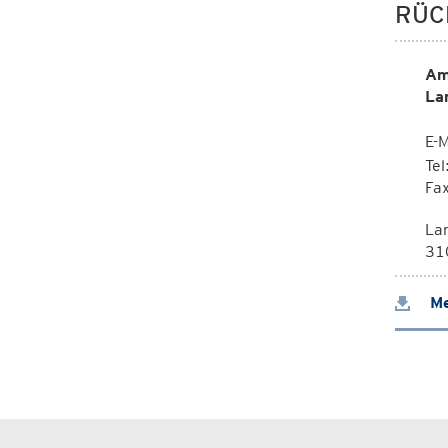
RÜC
Am
La
E-M
Te
Fa
La
310
Me