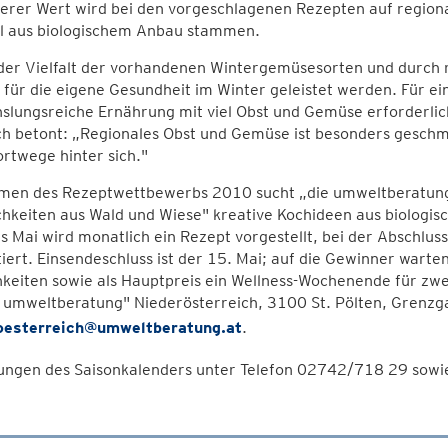
rer Wert wird bei den vorgeschlagenen Rezepten auf regional
ll aus biologischem Anbau stammen.
er Vielfalt der vorhandenen Wintergemüsesorten und durch r
 für die eigene Gesundheit im Winter geleistet werden. Für e
lungsreiche Ernährung mit viel Obst und Gemüse erforderlic
h betont: „Regionales Obst und Gemüse ist besonders geschm
rtwege hinter sich."
men des Rezeptwettbewerbs 2010 sucht „die umweltberatung
chkeiten aus Wald und Wiese" kreative Kochideen aus biologis
s Mai wird monatlich ein Rezept vorgestellt, bei der Abschlus
iert. Einsendeschluss ist der 15. Mai; auf die Gewinner wart
hkeiten sowie als Hauptpreis ein Wellness-Wochenende für zw
 umweltberatung" Niederösterreich, 3100 St. Pölten, Grenzga
oesterreich@umweltberatung.at
.
lungen des Saisonkalenders unter Telefon 02742/718 29 sowi