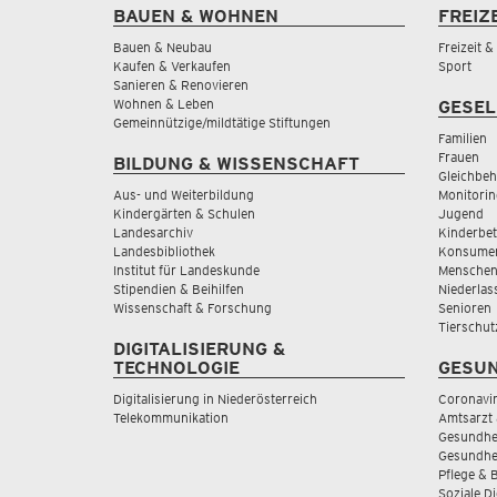
BAUEN & WOHNEN
FREIZ
Bauen & Neubau
Freizeit 
Kaufen & Verkaufen
Sport
Sanieren & Renovieren
Wohnen & Leben
GESEL
Gemeinnützige/mildtätige Stiftungen
Familien
Frauen
BILDUNG & WISSENSCHAFT
Gleichbeh
Aus- und Weiterbildung
Monitorin
Kindergärten & Schulen
Jugend
Landesarchiv
Kinderbe
Landesbibliothek
Konsumen
Institut für Landeskunde
Menschen
Stipendien & Beihilfen
Niederlas
Wissenschaft & Forschung
Senioren
Tierschut
DIGITALISIERUNG &
TECHNOLOGIE
GESUN
Digitalisierung in Niederösterreich
Coronavi
Telekommunikation
Amtsarzt 
Gesundhei
Gesundhe
Pflege & 
Soziale D