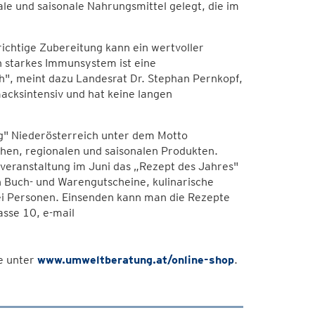
e und saisonale Nahrungsmittel gelegt, die im
ichtige Zubereitung kann ein wertvoller
in starkes Immunsystem ist eine
h", meint dazu Landesrat Dr. Stephan Pernkopf,
acksintensiv und hat keine langen
" Niederösterreich unter dem Motto
chen, regionalen und saisonalen Produkten.
sveranstaltung im Juni das „Rezept des Jahres"
en Buch- und Warengutscheine, kulinarische
ei Personen. Einsenden kann man die Rezepte
sse 10, e-mail
e unter
www.umweltberatung.at/online-shop
.