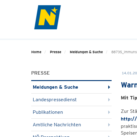
Home
Presse
Meldungen & Suche
88735_immuns
PRESSE
14.01.20
Warm
Meldungen & Suche
Mit Ti
Landespressedienst
Zur St
Publikationen
http:/
Amtliche Nachrichten
prakti
Speisen