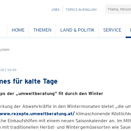
Suchefeld
NAVIGATION
JOBS
TOPICS IN ENGLISH
ÜBERSPRINGEN
HOME
THEMEN
LAND & POLITIK
SERVICE
ystem
10 | 10:43
es für kalte Tage
pps der „umweltberatung" fit durch den Winter
ärkung der Abwehrkräfte in den Wintermonaten bietet „die u
/www.rezepte.umweltberatung.at/
klimaschonende Köstlichk
sche Einkaufshilfen mit einem neuen Saisonkalender an. Im M
 mit traditionellen Herbst- und Wintergemüsesorten wie Saue