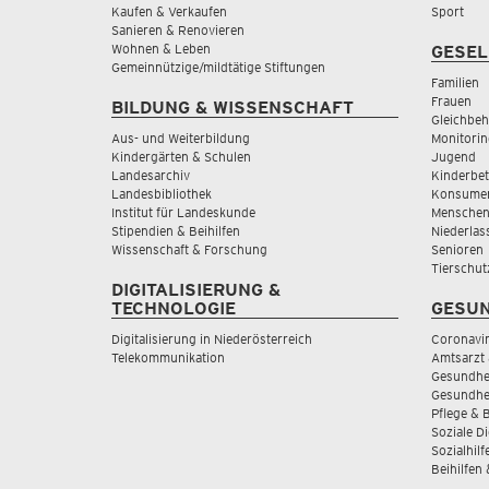
Kaufen & Verkaufen
Sport
Sanieren & Renovieren
Wohnen & Leben
GESEL
Gemeinnützige/mildtätige Stiftungen
Familien
Frauen
BILDUNG & WISSENSCHAFT
Gleichbeh
Aus- und Weiterbildung
Monitorin
Kindergärten & Schulen
Jugend
Landesarchiv
Kinderbe
Landesbibliothek
Konsumen
Institut für Landeskunde
Menschen
Stipendien & Beihilfen
Niederlas
Wissenschaft & Forschung
Senioren
Tierschut
DIGITALISIERUNG &
TECHNOLOGIE
GESUN
Digitalisierung in Niederösterreich
Coronavi
Telekommunikation
Amtsarzt 
Gesundhei
Gesundhe
Pflege & 
Soziale D
Sozialhilf
Beihilfen