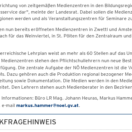
richtung von zeitgemäßen Medienzentren in den Bildungsregio
sservice dar", meinte der Landesrat. Dabei sollen die Medie
gionen werden und als Veranstaltungszentren für Seminare z
en nun bereits eröffneten Medienzentren in Zwettl und Amst
ach für das Weinviertel, in St. Pölten für den Zentralraum un
erreichische Lehrplan weist an mehr als 60 Stellen auf das Un
 Medienzentren stehen den Pflichtschullehrern nun neue Bes
fügung. Die zentrale Aufgabe der NÖ Medienzentren ist die 
s. Dazu gehören auch die Produktion regional bezogener Med
eitung sowie Dokumentation. Die Medien werden in den Medie
itet. Den Lehrern stehen auch Medienberater in den Bezirke
 Informationen: Büro LR Mag. Johann Heuras, Markus Ham
 e-mail
markus.hammer@noel.gv.at
.
KFRAGEHINWEIS