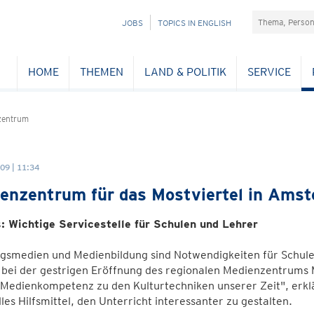
Suchefeld
NAVIGATION
JOBS
TOPICS IN ENGLISH
ÜBERSPRINGEN
HOME
THEMEN
LAND & POLITIK
SERVICE
zentrum
09 | 11:34
enzentrum für das Mostviertel in Amst
: Wichtige Servicestelle für Schulen und Lehrer
gsmedien und Medienbildung sind Notwendigkeiten für Schule 
 bei der gestrigen Eröffnung des regionalen Medienzentrums 
 Medienkompetenz zu den Kulturtechniken unserer Zeit", erkl
les Hilfsmittel, den Unterricht interessanter zu gestalten.