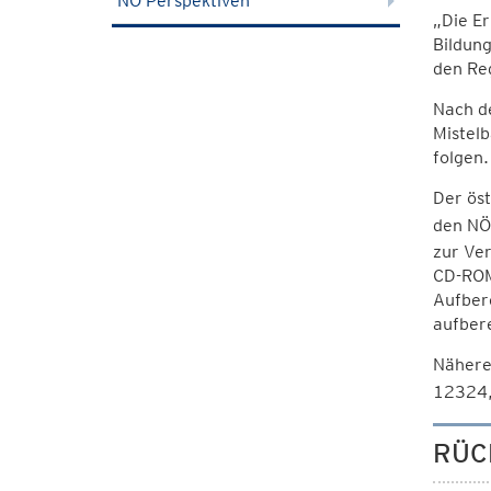
NÖ Perspektiven
„Die Er
Bildung
den Re
Nach d
Mistelb
folgen.
Der öst
den NÖ
zur Ver
CD-ROM
Aufber
aufbere
Nähere
12324,
RÜC