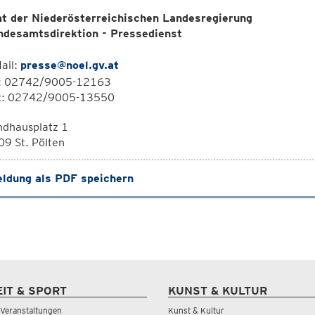
t der Niederösterreichischen Landesregierung
ndesamtsdirektion - Pressedienst
ail:
presse@noel.gv.at
l: 02742/9005-12163
x: 02742/9005-13550
ndhausplatz 1
9 St. Pölten
ldung als PDF speichern
EIT & SPORT
KUNST & KULTUR
& Veranstaltungen
Kunst & Kultur