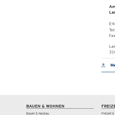
Am
La
E-M
Te
Fa
La
310
Me
BAUEN & WOHNEN
FREIZ
Bauen & Neubau
Freizeit 