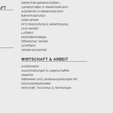
Gehen/Fahrgemeinschaften)
Landesstraßen in Niederösterreich
AFT
Autofahren in Niederösterreich
Bahninfrastruktur
Güterverkehr
KFZ-Überprüfung & Genehmigung
LKW Verkehr
Luftfahrt
Mobilitätsstrategie
Öffentlicher Verkehr
Schifffahrt
Verkehrssicherheit
WIRTSCHAFT & ARBEIT
Arbeitsmarkt
Ausschreibungen & Liegenschaften
Gewerbe
Wettwesen und Landesausspielungen mit
Glücksspielautomaten
Wirtschaft, Tourismus & Technologie