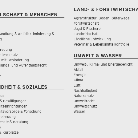
LAND- & FORSTWIRTSCH
LSCHAFT & MENSCHEN
Agrarstruktur, Boden, Güterwege
Forstwirtschaft
Jagd & Fischerei
andlung & Antidiskriminierung &
Landwirtschaft
g
Ländliche Entwicklung
Veterinär & Lebensmittelkontrolle
treuung
tenschutz
UMWELT & WASSER
 mit Behinderung
Umwelt-, Klima- und Energiebericht
sungs- und Aufenthaltsrecht
Abfall
Energie
z
Klima
Luft
DHEIT & SOZIALES
Nachhaltigkeit
rus
Naturschutz
& Bewilligungen
Umweltrecht
tseinrichtungen
Umweltschutz
itsvorsorge & Forschung
Wasser
Betreuung
ienste & Beratung
e
 & Kurplätze